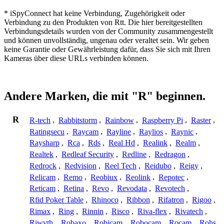
* iSpyConnect hat keine Verbindung, Zugehörigkeit oder
Verbindung zu den Produkten von Rtt. Die hier bereitgestellten
Verbindungsdetails wurden von der Community zusammengestellt
und können unvollständig, ungenau oder veraltet sein. Wir geben
keine Garantie oder Gewährleistung dafür, dass Sie sich mit Ihren
Kameras über diese URLs verbinden können.
Andere Marken, die mit "R" beginnen.
R
R-tech
,
Rabbitstorm
,
Rainbow
,
Raspberry Pi
,
Raster
,
Ratingsecu
,
Raycam
,
Rayline
,
Raylios
,
Raynic
,
Raysharp
,
Rca
,
Rds
,
Real Hd
,
Realink
,
Realm
,
Realtek
,
Redleaf Security
,
Redline
,
Redragon
,
Redrock
,
Redvision
,
Reel Tech
,
Reidubo
,
Reigy
,
Relicam
,
Remo
,
Reobiux
,
Reolink
,
Repotec
,
Reticam
,
Retina
,
Revo
,
Revodata
,
Revotech
,
Rfid Poker Table
,
Rhinoco
,
Ribbon
,
Rifatron
,
Rigoo
,
Rimax
,
Ring
,
Rinnin
,
Risco
,
Riva-flex
,
Rivatech
,
Riwyth
,
Robaxo
,
Robicam
,
Robocam
,
Rocam
,
Rohs