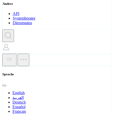
Andere
API
Systemberater
Dienststatus
DE
Sprache
English
العربية
Deutsch
Español
Français