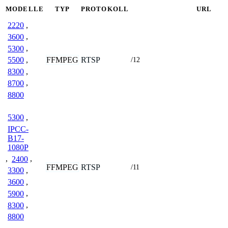
MODELLE
TYP
PROTOKOLL
URL
2220
,
3600
,
5300
,
FFMPEG
RTSP
5500
,
/12
8300
,
8700
,
8800
5300
,
IPCC-
B17-
1080P
,
2400
,
FFMPEG
RTSP
/11
3300
,
3600
,
5900
,
8300
,
8800