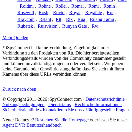
,
Roidmi
,
Roline
,
Rollei
,
Romai
,
Romi
,
Ronin
,
Rosewill
,
Rosh
,
Rovio
,
Royal
,
Royallite
,
Rpi
,
Rraycom
,
Rstahl
,
Rtt
,
Rtx
,
Rua
,
Ruang Tamu
,
Rubetek
,
Ruisvision
,
Runyan Gate
,
Rvi
Mehr Quellen
* iSpyConnect hat keine Verbindung, Zugehörigkeit oder
Verbindung zu den Produkten von Rtt. Die hier bereitgestellten
Verbindungsdetails wurden von der Community zusammengestellt
und können unvollständig, ungenau oder veraltet sein. Wir geben
keine Garantie oder Gewährleistung dafür, dass Sie sich mit Ihren
Kameras über diese URLs verbinden können.
Zurück nach oben
© Copyright 2011-2026 iSpyConnect.com -
Datenschutzrichtlinie
-
Nutzungsbedingungen
-
Dienststatus
-
Rechtliche Informationen
-
Sicherheitsrichtlinie
-
Kontaktieren Sie uns
-
Häufig gestellte Fragen
Neuer Benutzer?
Besuchen Sie die Homepage
oder lesen Sie unser
Agent DVR Benutzerhandbuch