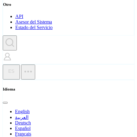
Otro
API
Asesor del Sistema
Estado del Servicio
ES
Idioma
English
العربية
Deutsch
Español
Français