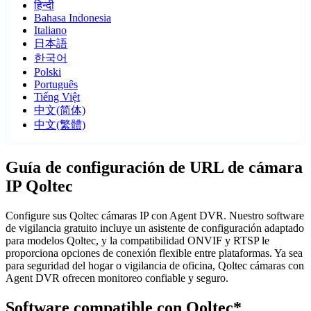
हिन्दी
Bahasa Indonesia
Italiano
日本語
한국어
Polski
Português
Tiếng Việt
中文(简体)
中文(繁體)
Guía de configuración de URL de cámara
IP Qoltec
Configure sus Qoltec cámaras IP con Agent DVR. Nuestro software
de vigilancia gratuito incluye un asistente de configuración adaptado
para modelos Qoltec, y la compatibilidad ONVIF y RTSP le
proporciona opciones de conexión flexible entre plataformas. Ya sea
para seguridad del hogar o vigilancia de oficina, Qoltec cámaras con
Agent DVR ofrecen monitoreo confiable y seguro.
Software compatible con Qoltec*