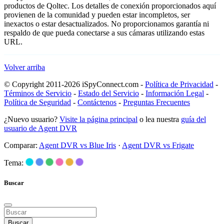
productos de Qoltec. Los detalles de conexión proporcionados aquí
provienen de la comunidad y pueden estar incompletos, ser
inexactos o estar desactualizados. No proporcionamos garantía ni
respaldo de que pueda conectarse a sus cámaras utilizando estas
URL.
Volver arriba
© Copyright 2011-2026 iSpyConnect.com -
Política de Privacidad
-
Términos de Servicio
-
Estado del Servicio
-
Información Legal
-
Política de Seguridad
-
Contáctenos
-
Preguntas Frecuentes
¿Nuevo usuario?
Visite la página principal
o lea nuestra
guía del
usuario de Agent DVR
Comparar:
Agent DVR vs Blue Iris
·
Agent DVR vs Frigate
Tema:
Buscar
Buscar