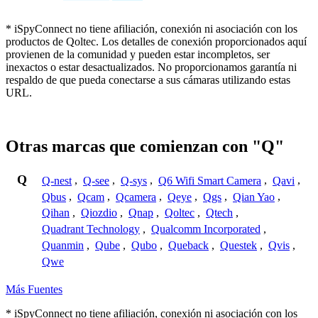
* iSpyConnect no tiene afiliación, conexión ni asociación con los
productos de Qoltec. Los detalles de conexión proporcionados aquí
provienen de la comunidad y pueden estar incompletos, ser
inexactos o estar desactualizados. No proporcionamos garantía ni
respaldo de que pueda conectarse a sus cámaras utilizando estas
URL.
Otras marcas que comienzan con "Q"
Q
Q-nest
,
Q-see
,
Q-sys
,
Q6 Wifi Smart Camera
,
Qavi
,
Qbus
,
Qcam
,
Qcamera
,
Qeye
,
Qgs
,
Qian Yao
,
Qihan
,
Qiozdio
,
Qnap
,
Qoltec
,
Qtech
,
Quadrant Technology
,
Qualcomm Incorporated
,
Quanmin
,
Qube
,
Qubo
,
Queback
,
Questek
,
Qvis
,
Qwe
Más Fuentes
* iSpyConnect no tiene afiliación, conexión ni asociación con los