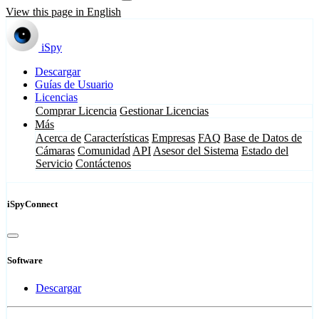
View this page in English
iSpy
Descargar
Guías de Usuario
Licencias
Comprar Licencia
Gestionar Licencias
Más
Acerca de
Características
Empresas
FAQ
Base de Datos de
Cámaras
Comunidad
API
Asesor del Sistema
Estado del
Servicio
Contáctenos
iSpyConnect
Software
Descargar