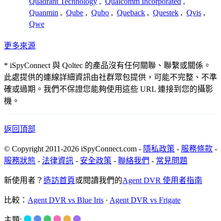
Quadrant Technology
,
Qualcomm Incorporated
,
Quanmin
,
Qube
,
Qubo
,
Queback
,
Questek
,
Qvis
,
Qwe
更多來源
* iSpyConnect 與 Qoltec 的產品沒有任何關聯、聯繫或關係。
此處提供的連線詳細資訊由社群眾包提供，可能不完整、不準
確或過期。我們不保證您能夠使用這些 URL 連接到您的攝影
機。
返回頂部
© Copyright 2011-2026 iSpyConnect.com -
隱私政策
-
服務條款
-
服務狀態
-
法律資訊
-
安全政策
-
聯絡我們
-
常見問題
新使用者？
造訪首頁
或閱讀我們的
Agent DVR 使用者指南
比較：
Agent DVR vs Blue Iris
·
Agent DVR vs Frigate
主題: