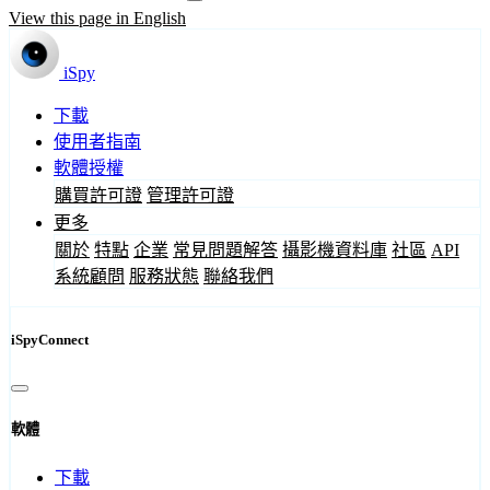
View this page in English
iSpy
下載
使用者指南
軟體授權
購買許可證
管理許可證
更多
關於
特點
企業
常見問題解答
攝影機資料庫
社區
API
系統顧問
服務狀態
聯絡我們
iSpyConnect
軟體
下載