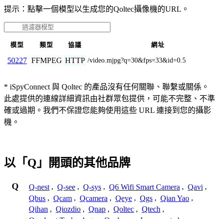
提示：點擊一個模型以生成您的Qoltec攝像機的URL。
模型
類型
協議
網址
FFMPEG
HTTP
50227
/video.mjpg?q=30&fps=33&id=0.5
* iSpyConnect 與 Qoltec 的產品沒有任何關聯、聯繫或關係。
此處提供的連線詳細資訊由社群眾包提供，可能不完整、不準
確或過期。我們不保證您能夠使用這些 URL 連接到您的攝影
機。
以「Q」開頭的其他品牌
Q
Q-nest
,
Q-see
,
Q-sys
,
Q6 Wifi Smart Camera
,
Qavi
,
Qbus
,
Qcam
,
Qcamera
,
Qeye
,
Qgs
,
Qian Yao
,
Qihan
,
Qiozdio
,
Qnap
,
Qoltec
,
Qtech
,