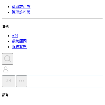
購買許可證
管理許可證
其他
API
系統顧問
服務狀態
ZH
語言