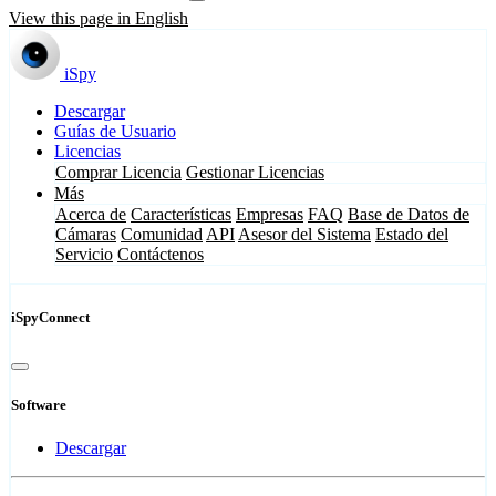
View this page in English
iSpy
Descargar
Guías de Usuario
Licencias
Comprar Licencia
Gestionar Licencias
Más
Acerca de
Características
Empresas
FAQ
Base de Datos de
Cámaras
Comunidad
API
Asesor del Sistema
Estado del
Servicio
Contáctenos
iSpyConnect
Software
Descargar