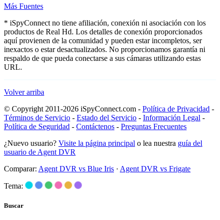
Más Fuentes
* iSpyConnect no tiene afiliación, conexión ni asociación con los
productos de Real Hd. Los detalles de conexión proporcionados
aquí provienen de la comunidad y pueden estar incompletos, ser
inexactos o estar desactualizados. No proporcionamos garantía ni
respaldo de que pueda conectarse a sus cámaras utilizando estas
URL.
Volver arriba
© Copyright 2011-2026 iSpyConnect.com -
Política de Privacidad
-
Términos de Servicio
-
Estado del Servicio
-
Información Legal
-
Política de Seguridad
-
Contáctenos
-
Preguntas Frecuentes
¿Nuevo usuario?
Visite la página principal
o lea nuestra
guía del
usuario de Agent DVR
Comparar:
Agent DVR vs Blue Iris
·
Agent DVR vs Frigate
Tema:
Buscar