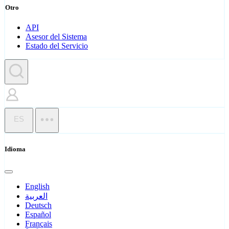
Otro
API
Asesor del Sistema
Estado del Servicio
ES
Idioma
English
العربية
Deutsch
Español
Français