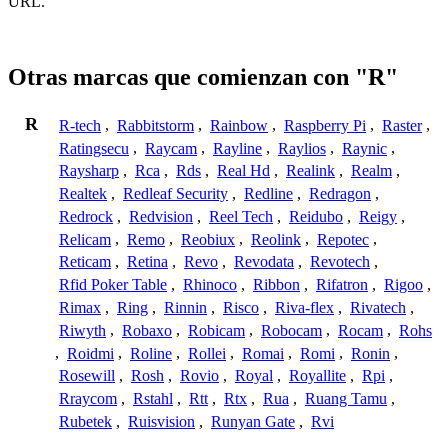
URL.
Otras marcas que comienzan con "R"
R
R-tech
,
Rabbitstorm
,
Rainbow
,
Raspberry Pi
,
Raster
,
Ratingsecu
,
Raycam
,
Rayline
,
Raylios
,
Raynic
,
Raysharp
,
Rca
,
Rds
,
Real Hd
,
Realink
,
Realm
,
Realtek
,
Redleaf Security
,
Redline
,
Redragon
,
Redrock
,
Redvision
,
Reel Tech
,
Reidubo
,
Reigy
,
Relicam
,
Remo
,
Reobiux
,
Reolink
,
Repotec
,
Reticam
,
Retina
,
Revo
,
Revodata
,
Revotech
,
Rfid Poker Table
,
Rhinoco
,
Ribbon
,
Rifatron
,
Rigoo
,
Rimax
,
Ring
,
Rinnin
,
Risco
,
Riva-flex
,
Rivatech
,
Riwyth
,
Robaxo
,
Robicam
,
Robocam
,
Rocam
,
Rohs
,
Roidmi
,
Roline
,
Rollei
,
Romai
,
Romi
,
Ronin
,
Rosewill
,
Rosh
,
Rovio
,
Royal
,
Royallite
,
Rpi
,
Rraycom
,
Rstahl
,
Rtt
,
Rtx
,
Rua
,
Ruang Tamu
,
Rubetek
,
Ruisvision
,
Runyan Gate
,
Rvi