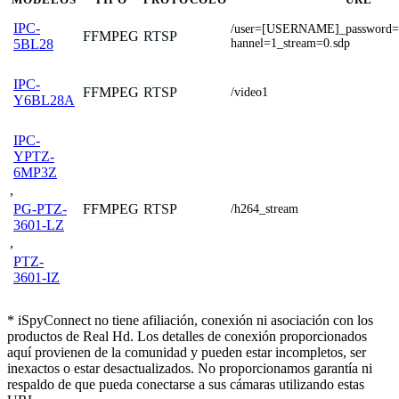
IPC-
/user=[USERNAME]_password
FFMPEG
RTSP
hannel=1_stream=0.sdp
5BL28
IPC-
FFMPEG
RTSP
/video1
Y6BL28A
IPC-
YPTZ-
6MP3Z
,
FFMPEG
RTSP
PG-PTZ-
/h264_stream
3601-LZ
,
PTZ-
3601-IZ
* iSpyConnect no tiene afiliación, conexión ni asociación con los
productos de Real Hd. Los detalles de conexión proporcionados
aquí provienen de la comunidad y pueden estar incompletos, ser
inexactos o estar desactualizados. No proporcionamos garantía ni
respaldo de que pueda conectarse a sus cámaras utilizando estas