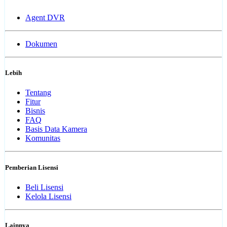
Agent DVR
Dokumen
Lebih
Tentang
Fitur
Bisnis
FAQ
Basis Data Kamera
Komunitas
Pemberian Lisensi
Beli Lisensi
Kelola Lisensi
Lainnya