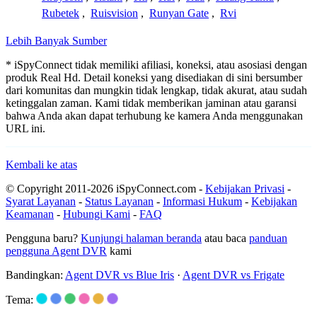
Rubetek
,
Ruisvision
,
Runyan Gate
,
Rvi
Lebih Banyak Sumber
* iSpyConnect tidak memiliki afiliasi, koneksi, atau asosiasi dengan
produk Real Hd. Detail koneksi yang disediakan di sini bersumber
dari komunitas dan mungkin tidak lengkap, tidak akurat, atau sudah
ketinggalan zaman. Kami tidak memberikan jaminan atau garansi
bahwa Anda akan dapat terhubung ke kamera Anda menggunakan
URL ini.
Kembali ke atas
© Copyright 2011-2026 iSpyConnect.com -
Kebijakan Privasi
-
Syarat Layanan
-
Status Layanan
-
Informasi Hukum
-
Kebijakan
Keamanan
-
Hubungi Kami
-
FAQ
Pengguna baru?
Kunjungi halaman beranda
atau baca
panduan
pengguna Agent DVR
kami
Bandingkan:
Agent DVR vs Blue Iris
·
Agent DVR vs Frigate
Tema: