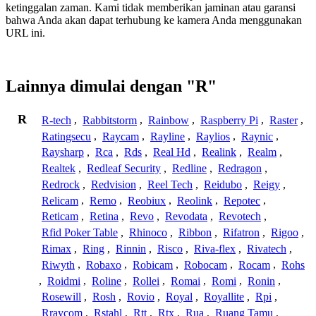
ketinggalan zaman. Kami tidak memberikan jaminan atau garansi
bahwa Anda akan dapat terhubung ke kamera Anda menggunakan
URL ini.
Lainnya dimulai dengan "R"
R
R-tech
,
Rabbitstorm
,
Rainbow
,
Raspberry Pi
,
Raster
,
Ratingsecu
,
Raycam
,
Rayline
,
Raylios
,
Raynic
,
Raysharp
,
Rca
,
Rds
,
Real Hd
,
Realink
,
Realm
,
Realtek
,
Redleaf Security
,
Redline
,
Redragon
,
Redrock
,
Redvision
,
Reel Tech
,
Reidubo
,
Reigy
,
Relicam
,
Remo
,
Reobiux
,
Reolink
,
Repotec
,
Reticam
,
Retina
,
Revo
,
Revodata
,
Revotech
,
Rfid Poker Table
,
Rhinoco
,
Ribbon
,
Rifatron
,
Rigoo
,
Rimax
,
Ring
,
Rinnin
,
Risco
,
Riva-flex
,
Rivatech
,
Riwyth
,
Robaxo
,
Robicam
,
Robocam
,
Rocam
,
Rohs
,
Roidmi
,
Roline
,
Rollei
,
Romai
,
Romi
,
Ronin
,
Rosewill
,
Rosh
,
Rovio
,
Royal
,
Royallite
,
Rpi
,
Rraycom
,
Rstahl
,
Rtt
,
Rtx
,
Rua
,
Ruang Tamu
,