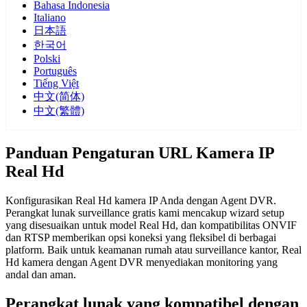
Bahasa Indonesia
Italiano
日本語
한국어
Polski
Português
Tiếng Việt
中文(简体)
中文(繁體)
Panduan Pengaturan URL Kamera IP
Real Hd
Konfigurasikan Real Hd kamera IP Anda dengan Agent DVR.
Perangkat lunak surveillance gratis kami mencakup wizard setup
yang disesuaikan untuk model Real Hd, dan kompatibilitas ONVIF
dan RTSP memberikan opsi koneksi yang fleksibel di berbagai
platform. Baik untuk keamanan rumah atau surveillance kantor, Real
Hd kamera dengan Agent DVR menyediakan monitoring yang
andal dan aman.
Perangkat lunak yang kompatibel dengan