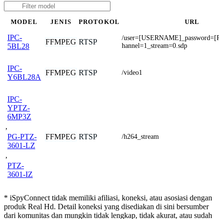
MODEL
JENIS
PROTOKOL
URL
IPC-
/user=[USERNAME]_password=
FFMPEG
RTSP
hannel=1_stream=0.sdp
5BL28
IPC-
FFMPEG
RTSP
/video1
Y6BL28A
IPC-
YPTZ-
6MP3Z
,
FFMPEG
RTSP
PG-PTZ-
/h264_stream
3601-LZ
,
PTZ-
3601-IZ
* iSpyConnect tidak memiliki afiliasi, koneksi, atau asosiasi dengan
produk Real Hd. Detail koneksi yang disediakan di sini bersumber
dari komunitas dan mungkin tidak lengkap, tidak akurat, atau sudah