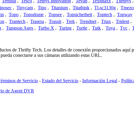
,
Teruhal
,
Tesco
,
Tethys Innovation
,
Tevah
,
Texhnaxx
,
Thethys
inosec
,
Tinycam
,
Tipo
,
Titanium
,
Titathink
,
Tl-sc3130g
,
Tmezo
in
,
Topo
,
Topodome
,
Topsee
,
Topsicherheit
,
Toptech
,
Topway
con
,
Trantech
,
Trasera
,
Trassir
,
Trek
,
Trendnet
,
Triax
,
Trident
,
n
,
Tungson Ages
,
Turbo X
,
Turing
,
Turtle
,
Tutk
,
Tuya
,
Tvc
,
oductos de Thrifty Tech. Los detalles de conexión proporcionados aquí 
 pueda conectarse a sus cámaras utilizando estas URL.
érminos de Servicio
-
Estado del Servicio
-
Información Legal
-
Políti
ario de Agent DVR