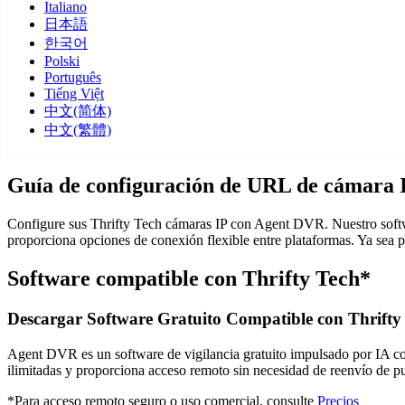
Italiano
日本語
한국어
Polski
Português
Tiếng Việt
中文(简体)
中文(繁體)
Guía de configuración de URL de cámara I
Configure sus Thrifty Tech cámaras IP con Agent DVR. Nuestro softwa
proporciona opciones de conexión flexible entre plataformas. Ya sea 
Software compatible con Thrifty Tech*
Descargar Software Gratuito Compatible con Thrifty
Agent DVR es un software de vigilancia gratuito impulsado por IA con 
ilimitadas y proporciona acceso remoto sin necesidad de reenvío de 
*Para acceso remoto seguro o uso comercial, consulte
Precios