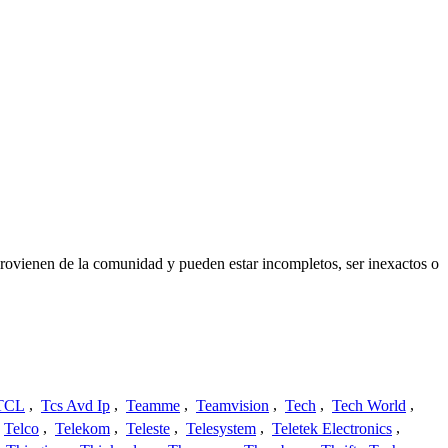
provienen de la comunidad y pueden estar incompletos, ser inexactos o
TCL
,
Tcs Avd Ip
,
Teamme
,
Teamvision
,
Tech
,
Tech World
,
Telco
,
Telekom
,
Teleste
,
Telesystem
,
Teletek Electronics
,