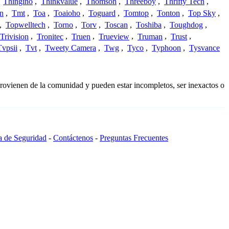
,
Thingino
,
Thinkvalue
,
Thomson
,
Threeboy
,
Thrifty Tech
,
n
,
Tmt
,
Toa
,
Toaioho
,
Toguard
,
Tomtop
,
Tonton
,
Top Sky
,
,
Topwelltech
,
Torno
,
Torv
,
Toscan
,
Toshiba
,
Toughdog
,
Trivision
,
Tronitec
,
Truen
,
Trueview
,
Truman
,
Trust
,
Tvpsii
,
Tvt
,
Tweety Camera
,
Twg
,
Tyco
,
Typhoon
,
Tysvance
provienen de la comunidad y pueden estar incompletos, ser inexactos o
ca de Seguridad
-
Contáctenos
-
Preguntas Frecuentes