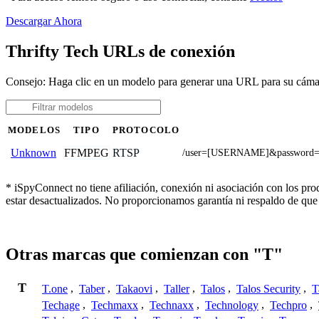
Descargar Ahora
Thrifty Tech URLs de conexión
Consejo: Haga clic en un modelo para generar una URL para su cáma
MODELOS
TIPO
PROTOCOLO
FFMPEG
RTSP
Unknown
/user=[USERNAME]&password=
* iSpyConnect no tiene afiliación, conexión ni asociación con los pr
estar desactualizados. No proporcionamos garantía ni respaldo de que
Otras marcas que comienzan con "T"
T
T.one
,
Taber
,
Takaovi
,
Taller
,
Talos
,
Talos Security
,
T
Techage
,
Techmaxx
,
Technaxx
,
Technology
,
Techpro
,