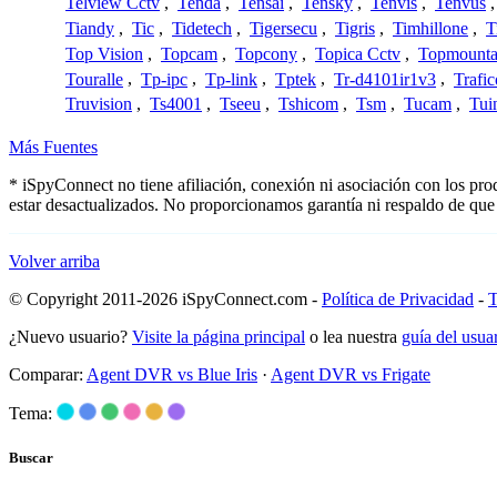
Telview Cctv
,
Tenda
,
Tensai
,
Tensky
,
Tenvis
,
Tenvus
Tiandy
,
Tic
,
Tidetech
,
Tigersecu
,
Tigris
,
Timhillone
,
T
Top Vision
,
Topcam
,
Topcony
,
Topica Cctv
,
Topmounta
Touralle
,
Tp-ipc
,
Tp-link
,
Tptek
,
Tr-d4101ir1v3
,
Trafi
Truvision
,
Ts4001
,
Tseeu
,
Tshicom
,
Tsm
,
Tucam
,
Tui
Más Fuentes
* iSpyConnect no tiene afiliación, conexión ni asociación con los pr
estar desactualizados. No proporcionamos garantía ni respaldo de que
Volver arriba
© Copyright 2011-2026 iSpyConnect.com -
Política de Privacidad
-
T
¿Nuevo usuario?
Visite la página principal
o lea nuestra
guía del usu
Comparar:
Agent DVR vs Blue Iris
·
Agent DVR vs Frigate
Tema:
Buscar