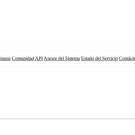
maras
Comunidad
API
Asesor del Sistema
Estado del Servicio
Contáct