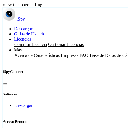
View this page in English
iSpy
Descargar
Guías de Usuario
Licencias
Comprar Licencia
Gestionar Licencias
Más
Acerca de
Características
Empresas
FAQ
Base de Datos de Cá
iSpyConnect
Software
Descargar
Acceso Remoto