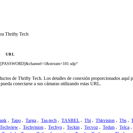
ra Thrifty Tech
URL
[PASSWORD]&channel=1&stream=101.sdp?
oductos de Thrifty Tech. Los detalles de conexión proporcionados aquí 
 pueda conectarse a sus cámaras utilizando estas URL.
ank
,
Tapo
,
Targa
,
Tas-tech
,
TASBEL
,
Tbi
,
Tbkvision
,
Tbs
,
Techview
,
Techvision
,
Techyo
,
Teckin
,
Tecvoz
,
Tedun
,
Telca
,