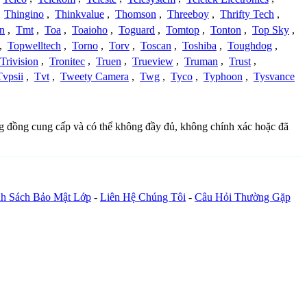
,
Thingino
,
Thinkvalue
,
Thomson
,
Threeboy
,
Thrifty Tech
,
n
,
Tmt
,
Toa
,
Toaioho
,
Toguard
,
Tomtop
,
Tonton
,
Top Sky
,
,
Topwelltech
,
Torno
,
Torv
,
Toscan
,
Toshiba
,
Toughdog
,
Trivision
,
Tronitec
,
Truen
,
Trueview
,
Truman
,
Trust
,
Tvpsii
,
Tvt
,
Tweety Camera
,
Twg
,
Tyco
,
Typhoon
,
Tysvance
ộng đồng cung cấp và có thể không đầy đủ, không chính xác hoặc đã
h Sách Bảo Mật Lớp
-
Liên Hệ Chúng Tôi
-
Câu Hỏi Thường Gặp