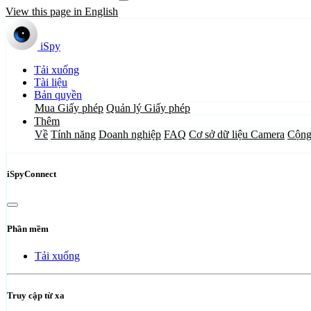
View this page in English
iSpy
Tải xuống
Tài liệu
Bản quyền
Mua Giấy phép
Quản lý Giấy phép
Thêm
Về
Tính năng
Doanh nghiệp
FAQ
Cơ sở dữ liệu Camera
Cộng
iSpyConnect
Phần mềm
Tải xuống
Truy cập từ xa