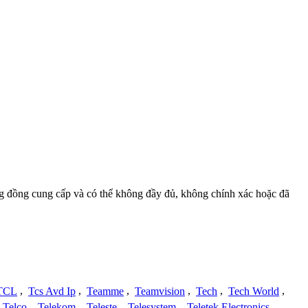
ộng đồng cung cấp và có thể không đầy đủ, không chính xác hoặc đã
TCL
,
Tcs Avd Ip
,
Teamme
,
Teamvision
,
Tech
,
Tech World
,
Telco
,
Telekom
,
Teleste
,
Telesystem
,
Teletek Electronics
,