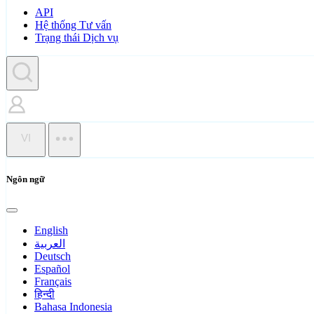
API
Hệ thống Tư vấn
Trạng thái Dịch vụ
VI
Ngôn ngữ
English
العربية
Deutsch
Español
Français
हिन्दी
Bahasa Indonesia