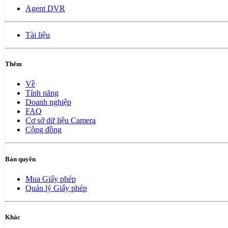
Agent DVR
Tài liệu
Thêm
Về
Tính năng
Doanh nghiệp
FAQ
Cơ sở dữ liệu Camera
Cộng đồng
Bản quyền
Mua Giấy phép
Quản lý Giấy phép
Khác