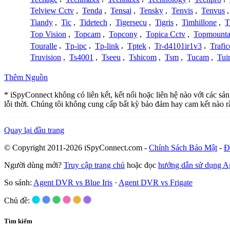
Telview Cctv
,
Tenda
,
Tensai
,
Tensky
,
Tenvis
,
Tenvus
Tiandy
,
Tic
,
Tidetech
,
Tigersecu
,
Tigris
,
Timhillone
,
T
Top Vision
,
Topcam
,
Topcony
,
Topica Cctv
,
Topmounta
Touralle
,
Tp-ipc
,
Tp-link
,
Tptek
,
Tr-d4101ir1v3
,
Trafi
Truvision
,
Ts4001
,
Tseeu
,
Tshicom
,
Tsm
,
Tucam
,
Tui
Thêm Nguồn
* iSpyConnect không có liên kết, kết nối hoặc liên hệ nào với các s
lỗi thời. Chúng tôi không cung cấp bất kỳ bảo đảm hay cam kết nào 
Quay lại đầu trang
© Copyright 2011-2026 iSpyConnect.com -
Chính Sách Bảo Mật
-
Đ
Người dùng mới?
Truy cập trang chủ
hoặc đọc
hướng dẫn sử dụng 
So sánh:
Agent DVR vs Blue Iris
·
Agent DVR vs Frigate
Chủ đề:
Tìm kiếm