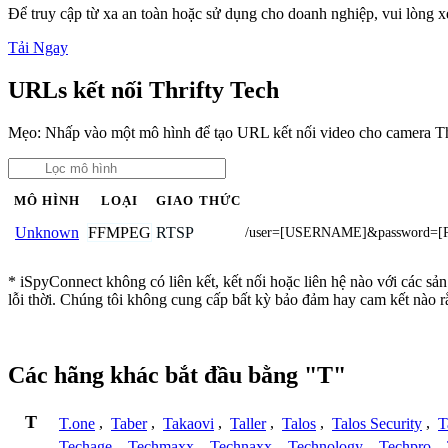
Để truy cập từ xa an toàn hoặc sử dụng cho doanh nghiệp, vui lòng
Tải Ngay
URLs kết nối Thrifty Tech
Mẹo: Nhấp vào một mô hình để tạo URL kết nối video cho camera Th
MÔ HÌNH
LOẠI
GIAO THỨC
FFMPEG
RTSP
Unknown
/user=[USERNAME]&password=[
* iSpyConnect không có liên kết, kết nối hoặc liên hệ nào với các s
lỗi thời. Chúng tôi không cung cấp bất kỳ bảo đảm hay cam kết nào 
Các hãng khác bắt đầu bằng "T"
T
T.one
,
Taber
,
Takaovi
,
Taller
,
Talos
,
Talos Security
,
T
Techage
,
Techmaxx
,
Technaxx
,
Technology
,
Techpro
,