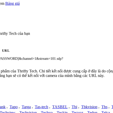
 xem
Bảng giá
rifty Tech của bạn
URL
PASSWORD]&channel=1&stream=101.sdp?
ản phẩm của Thrifty Tech. Chi tiết kết nối được cung cấp ở đây là do c
rằng bạn sẽ có thể kết nối với camera của mình bằng các URL này.
ank
,
Tapo
,
Targa
,
Tas-tech
,
TASBEL
,
Tbi
,
Tbkvision
,
Tbs
,
Techview
,
Techvision
,
Techyo
,
Teckin
,
Tecvoz
,
Tedun
,
Telca
,