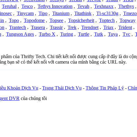
,
Teruhal
,
Tesco
,
Tethys Innovation
,
Tevah
,
Texhnaxx
,
Thethys
inosec
,
Tinycam
,
Tipo
,
Titanium
,
Titathink
,
Tl-sc3130g
,
Tmezo
in
,
Topo
,
Topodome
,
Topsee
,
Topsicherheit
,
Toptech
,
Topway
con
,
Trantech
,
Trasera
,
Trassir
,
Trek
,
Trendnet
,
Triax
,
Trident
,
n
,
Tungson Ages
,
Turbo X
,
Turing
,
Turtle
,
Tutk
,
Tuya
,
Tvc
,
ản phẩm của Thrifty Tech. Chi tiết kết nối được cung cấp ở đây là do c
rằng bạn sẽ có thể kết nối với camera của mình bằng các URL này.
iều Khoản Dịch Vụ
-
Trạng Thái Dịch Vụ
-
Thông Tin Pháp Lý
-
Chín
Agent DVR
của chúng tôi