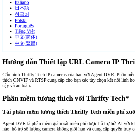
Italiano
日本語
한국어
Polski
Português
Tiếng Việt
中文(简体)
中文(繁體)
Hướng dẫn Thiết lập URL Camera IP Thri
Cấu hình Thrifty Tech IP cameras của bạn với Agent DVR. Phần mềm g
thích ONVIF và RTSP cung cấp cho bạn các tùy chọn kết nối linh hoạ
cậy và an toàn.
Phần mềm tương thích với Thrifty Tech*
Tải phần mềm tương thích Thrifty Tech miễn phí xu
Agent DVR là phần mềm giám sát miễn phí được hỗ trợ bởi AI với khả n
nào, hỗ trợ số lượng camera không giới hạn và cung cấp quyền truy 