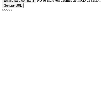
No se incluyen detalles de inicio de sesión.
Enlace para compartir
Generar URL
>>>>>