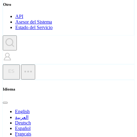
Otro
API
Asesor del Sistema
Estado del Servicio
ES
Idioma
English
العربية
Deutsch
Español
Français