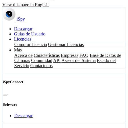
View this page in English
iSpy
Descargar
Guías de Usuario
Licencias
Comprar Licencia
Gestionar Licencias
Más
Acerca de
Características
Empresas
FAQ
Base de Datos de
Cámaras
Comunidad
API
Asesor del Sistema
Estado del
Servicio
Contáctenos
iSpyConnect
Software
Descargar