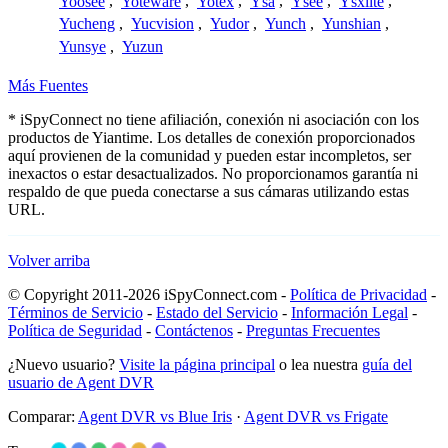
Yoosee
,
Yoteware
,
Yotex
,
Ysa
,
Ysee
,
Ysxlite
,
Yucheng
,
Yucvision
,
Yudor
,
Yunch
,
Yunshian
,
Yunsye
,
Yuzun
Más Fuentes
* iSpyConnect no tiene afiliación, conexión ni asociación con los
productos de Yiantime. Los detalles de conexión proporcionados
aquí provienen de la comunidad y pueden estar incompletos, ser
inexactos o estar desactualizados. No proporcionamos garantía ni
respaldo de que pueda conectarse a sus cámaras utilizando estas
URL.
Volver arriba
© Copyright 2011-2026 iSpyConnect.com -
Política de Privacidad
-
Términos de Servicio
-
Estado del Servicio
-
Información Legal
-
Política de Seguridad
-
Contáctenos
-
Preguntas Frecuentes
¿Nuevo usuario?
Visite la página principal
o lea nuestra
guía del
usuario de Agent DVR
Comparar:
Agent DVR vs Blue Iris
·
Agent DVR vs Frigate