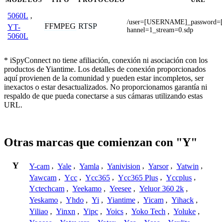
5060L
,
/user=[USERNAME]_password
FFMPEG
RTSP
YT-
hannel=1_stream=0.sdp
5060L
* iSpyConnect no tiene afiliación, conexión ni asociación con los
productos de Yiantime. Los detalles de conexión proporcionados
aquí provienen de la comunidad y pueden estar incompletos, ser
inexactos o estar desactualizados. No proporcionamos garantía ni
respaldo de que pueda conectarse a sus cámaras utilizando estas
URL.
Otras marcas que comienzan con "Y"
Y
Y-cam
,
Yale
,
Yamla
,
Yanivision
,
Yarsor
,
Yatwin
,
Yawcam
,
Ycc
,
Ycc365
,
Ycc365 Plus
,
Yccplus
,
Yctechcam
,
Yeekamo
,
Yeesee
,
Yeluor 360 2k
,
Yeskamo
,
Yhdo
,
Yi
,
Yiantime
,
Yicam
,
Yihack
,
Yiliao
,
Yinxn
,
Yipc
,
Yoics
,
Yoko Tech
,
Yoluke
,