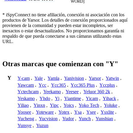
WORD]
* iSpyConnect no tiene afiliación, conexión ni asociación con los
productos de Yarsor. Los detalles de conexión proporcionados aquí
provienen de la comunidad y pueden estar incompletos, ser
inexactos o estar desactualizados. No proporcionamos garantía ni
respaldo de que pueda conectarse a sus cámaras utilizando estas
URL.
Otras marcas que comienzan con "Y"
Y
Y-cam
,
Yale
,
Yamla
,
Yanivision
,
Yarsor
,
Yatwin
,
Yawcam
,
Ycc
,
Ycc365
,
Ycc365 Plus
,
Yccplus
,
Yctechcam
,
Yeekamo
,
Yeesee
,
Yeluor 360 2k
,
Yeskamo
,
Yhdo
,
Yi
,
Yiantime
,
Yicam
,
Yihack
,
Yiliao
,
Yinxn
,
Yipc
,
Yoics
,
Yoko Tech
,
Yoluke
,
Yoosee
,
Yoteware
,
Yotex
,
Ysa
,
Ysee
,
Ysxlite
,
Yucheng
,
Yucvision
,
Yudor
,
Yunch
,
Yunshian
,
Yunsye
,
Yuzun