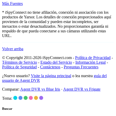
Más Fuentes
* iSpyConnect no tiene afiliación, conexión ni asociación con los
productos de Yarsor. Los detalles de conexión proporcionados aquí
provienen de la comunidad y pueden estar incompletos, ser
inexactos o estar desactualizados. No proporcionamos garantía ni
respaldo de que pueda conectarse a sus cámaras utilizando estas
URL.
Volver arriba
© Copyright 2011-2026 iSpyConnect.com -
Política de Privacidad
-
Términos de Servicio
-
Estado del Servicio
-
Información Legal
-
Política de Seguridad
-
Contáctenos
-
Preguntas Frecuentes
¿Nuevo usuario?
Visite la página principal
o lea nuestra
guía del
usuario de Agent DVR
Comparar:
Agent DVR vs Blue Iris
·
Agent DVR vs Frigate
Tema:
Buscar