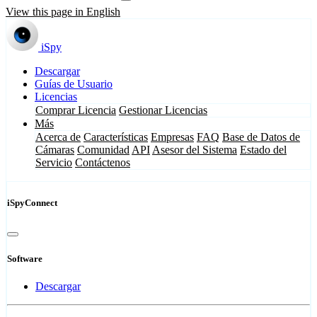
View this page in English
iSpy
Descargar
Guías de Usuario
Licencias
Comprar Licencia
Gestionar Licencias
Más
Acerca de
Características
Empresas
FAQ
Base de Datos de
Cámaras
Comunidad
API
Asesor del Sistema
Estado del
Servicio
Contáctenos
iSpyConnect
Software
Descargar