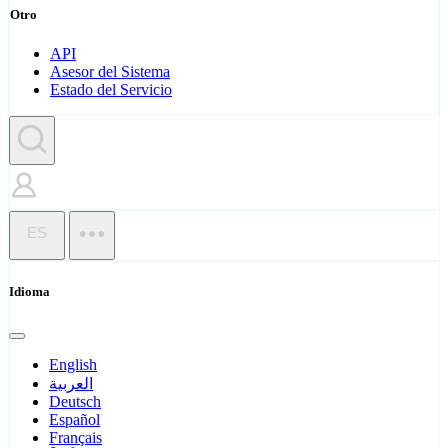
Otro
API
Asesor del Sistema
Estado del Servicio
ES
Idioma
English
العربية
Deutsch
Español
Français