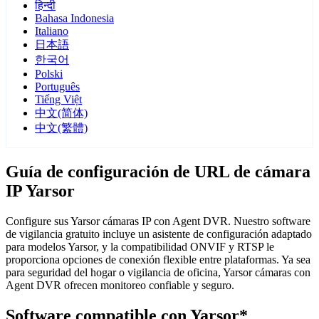
हिन्दी
Bahasa Indonesia
Italiano
日本語
한국어
Polski
Português
Tiếng Việt
中文(简体)
中文(繁體)
Guía de configuración de URL de cámara
IP Yarsor
Configure sus Yarsor cámaras IP con Agent DVR. Nuestro software
de vigilancia gratuito incluye un asistente de configuración adaptado
para modelos Yarsor, y la compatibilidad ONVIF y RTSP le
proporciona opciones de conexión flexible entre plataformas. Ya sea
para seguridad del hogar o vigilancia de oficina, Yarsor cámaras con
Agent DVR ofrecen monitoreo confiable y seguro.
Software compatible con Yarsor*