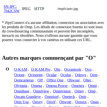
SN-IPC-
JPEG
HTTP
/tmpfs/auto.jpg
7042CSW
* iSpyConnect n'a aucune affiliation, connexion ou association avec
les produits de Omp. Les détails de connexion fournis ici sont issus
du crowdsourcing communautaire et peuvent être incomplets,
inexacts ou obsolètes. Nous n'offrons aucune garantie que vous
pourrez vous connecter à vos caméras en utilisant ces URL.
Autres marques commençant par "O"
O
O-KAM
,
O-KAM Pro
,
Obs
,
Oceantools
,
Oco
,
Octopi
,
Octoprint
,
Ocular
,
Oculus
,
Odesys
,
Oem
,
Oemcameras
,
Off
,
Office One
,
Ohwoai
,
Oltec
,
Olympia
,
Omega
,
Omega Power
,
Omenex
,
Omni
,
Omnibase
,
Omniview
,
Omnivision
,
Omny
,
Omp
,
Oncam Grandeye
,
Onepixel
,
Oneteck
,
Oniv
,
Onix Usa
,
Onvey
,
Onvif
,
Onwote
,
Oossxx
,
Opax
,