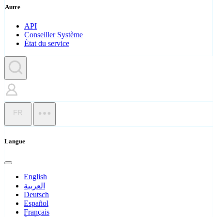
Autre
API
Conseiller Système
État du service
FR
Langue
English
العربية
Deutsch
Español
Français