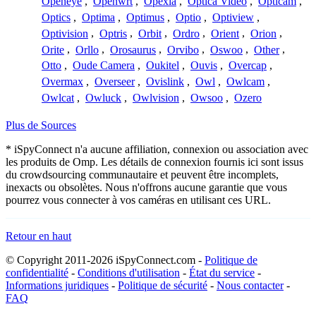
Openeye
,
Openwrt
,
Opexia
,
Optica Video
,
Opticam
,
Optics
,
Optima
,
Optimus
,
Optio
,
Optiview
,
Optivision
,
Optris
,
Orbit
,
Ordro
,
Orient
,
Orion
,
Orite
,
Orllo
,
Orosaurus
,
Orvibo
,
Oswoo
,
Other
,
Otto
,
Oude Camera
,
Oukitel
,
Ouvis
,
Overcap
,
Overmax
,
Overseer
,
Ovislink
,
Owl
,
Owlcam
,
Owlcat
,
Owluck
,
Owlvision
,
Owsoo
,
Ozero
Plus de Sources
* iSpyConnect n'a aucune affiliation, connexion ou association avec
les produits de Omp. Les détails de connexion fournis ici sont issus
du crowdsourcing communautaire et peuvent être incomplets,
inexacts ou obsolètes. Nous n'offrons aucune garantie que vous
pourrez vous connecter à vos caméras en utilisant ces URL.
Retour en haut
© Copyright 2011-2026 iSpyConnect.com -
Politique de
confidentialité
-
Conditions d'utilisation
-
État du service
-
Informations juridiques
-
Politique de sécurité
-
Nous contacter
-
FAQ