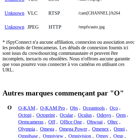
VLC
RTSP
Unknown
/cam[CHANNEL]/h264
JPEG
HTTP
Unknown
/tmpfs/auto.jpg
* iSpyConnect n'a aucune affiliation, connexion ou association avec
les produits de Oemcameras. Les détails de connexion fournis ici
sont issus du crowdsourcing communautaire et peuvent être
incomplets, inexacts ou obsolètes. Nous n'offrons aucune garantie
que vous pourrez vous connecter à vos caméras en utilisant ces
URL.
Autres marques commençant par "O"
O
O-KAM
,
O-KAM Pro
,
Obs
,
Oceantools
,
Oco
,
Octopi
,
Octoprint
,
Ocular
,
Oculus
,
Odesys
,
Oem
,
Oemcameras
,
Off
,
Office One
,
Ohwoai
,
Oltec
,
Olympia
,
Omega
,
Omega Power
,
Omenex
,
Omni
,
Omnibase
,
Omniview
,
Omnivision
,
Omny
,
Omp
,