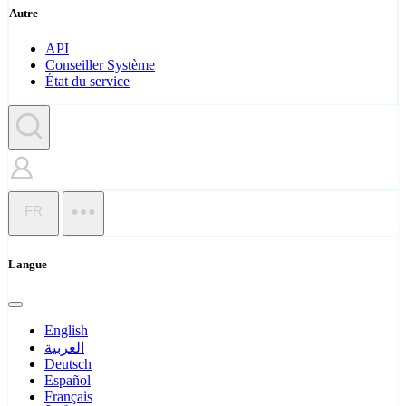
Autre
API
Conseiller Système
État du service
FR
Langue
English
العربية
Deutsch
Español
Français