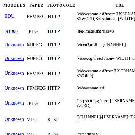
MODÈLES
TAPEZ
PROTOCOLE
URL
/videostream.asf?user=[USER
EDU
FFMPEG
HTTP
SSWORD]&resolution=[WIDTH
JPEG
HTTP
N1000
/jpg/image.jpg?size=3
MJPEG
HTTP
Unknown
/video?profile=[CHANNEL]
MJPEG
HTTP
Unknown
/video.cgi?resolution=[WIDTH]
/videostream.asf?usr=[USERN
Unknown
FFMPEG
HTTP
SWORD]
FFMPEG
HTTP
Unknown
/videostream.asf
/snapshot.jpg?user=[USERNAM
Unknown
JPEG
HTTP
WORD]
/[CHANNEL]/[USERNAME]:[P
Unknown
VLC
RTSP
n
VLC
RTSP
Unknown
/cam4/mpeg4