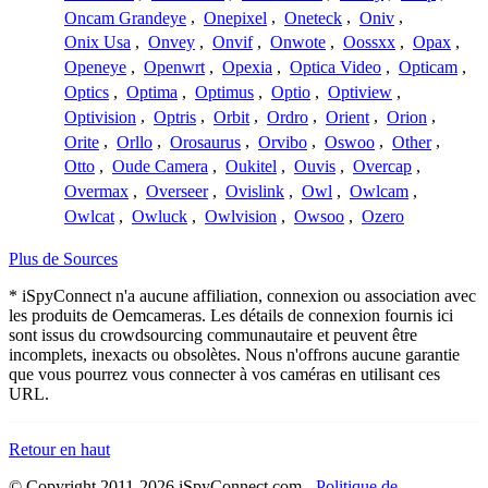
Oncam Grandeye
,
Onepixel
,
Oneteck
,
Oniv
,
Onix Usa
,
Onvey
,
Onvif
,
Onwote
,
Oossxx
,
Opax
,
Openeye
,
Openwrt
,
Opexia
,
Optica Video
,
Opticam
,
Optics
,
Optima
,
Optimus
,
Optio
,
Optiview
,
Optivision
,
Optris
,
Orbit
,
Ordro
,
Orient
,
Orion
,
Orite
,
Orllo
,
Orosaurus
,
Orvibo
,
Oswoo
,
Other
,
Otto
,
Oude Camera
,
Oukitel
,
Ouvis
,
Overcap
,
Overmax
,
Overseer
,
Ovislink
,
Owl
,
Owlcam
,
Owlcat
,
Owluck
,
Owlvision
,
Owsoo
,
Ozero
Plus de Sources
* iSpyConnect n'a aucune affiliation, connexion ou association avec
les produits de Oemcameras. Les détails de connexion fournis ici
sont issus du crowdsourcing communautaire et peuvent être
incomplets, inexacts ou obsolètes. Nous n'offrons aucune garantie
que vous pourrez vous connecter à vos caméras en utilisant ces
URL.
Retour en haut
© Copyright 2011-2026 iSpyConnect.com -
Politique de