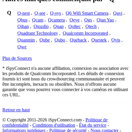
Q
Q-nest
,
Q-see
,
Q-sys
,
Q6 Wifi Smart Camera
,
Qavi
,
Qbus
,
Qcam
,
Qcamera
,
Qeye
,
Qgs
,
Qian Yao
,
Qihan
,
Qiozdio
,
Qnap
,
Qoltec
,
Qtech
,
Quadrant Technology
,
Qualcomm Incorporated
,
Quanmin
,
Qube
,
Qubo
,
Queback
,
Questek
,
Qvis
,
Qwe
Plus de Sources
* iSpyConnect n'a aucune affiliation, connexion ou association avec
les produits de Qualcomm Incorporated. Les détails de connexion
fournis ici sont issus du crowdsourcing communautaire et peuvent
être incomplets, inexacts ou obsolètes. Nous n'offrons aucune
garantie que vous pourrez vous connecter à vos caméras en utilisant
ces URL.
Retour en haut
© Copyright 2011-2026 iSpyConnect.com -
Politique de
confidentialité
-
Conditions d'utilisation
-
État du service
-
Informations juridiques
-
Politique de sécurité
-
Nous contacter
-