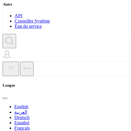
Autre
API
Conseiller Système
État du service
FR
Langue
English
العربية
Deutsch
Español
Français