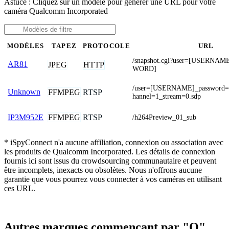
Astuce : Cliquez sur un modèle pour générer une URL pour votre
caméra Qualcomm Incorporated
MODÈLES
TAPEZ
PROTOCOLE
URL
/snapshot.cgi?user=[USERNA
AR81
JPEG
HTTP
WORD]
/user=[USERNAME]_password
Unknown
FFMPEG
RTSP
hannel=1_stream=0.sdp
FFMPEG
RTSP
IP3M952E
/h264Preview_01_sub
* iSpyConnect n'a aucune affiliation, connexion ou association avec
les produits de Qualcomm Incorporated. Les détails de connexion
fournis ici sont issus du crowdsourcing communautaire et peuvent
être incomplets, inexacts ou obsolètes. Nous n'offrons aucune
garantie que vous pourrez vous connecter à vos caméras en utilisant
ces URL.
Autres marques commençant par "Q"