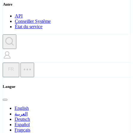
Autre
API
Conseiller Système
État du service
FR
Langue
English
العربية
Deutsch
Español
Français