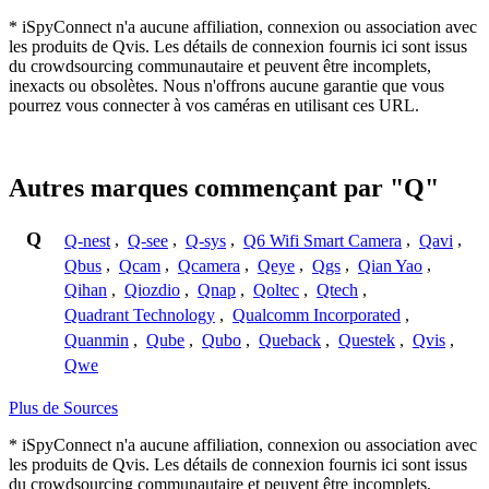
* iSpyConnect n'a aucune affiliation, connexion ou association avec
les produits de Qvis. Les détails de connexion fournis ici sont issus
du crowdsourcing communautaire et peuvent être incomplets,
inexacts ou obsolètes. Nous n'offrons aucune garantie que vous
pourrez vous connecter à vos caméras en utilisant ces URL.
Autres marques commençant par "Q"
Q
Q-nest
,
Q-see
,
Q-sys
,
Q6 Wifi Smart Camera
,
Qavi
,
Qbus
,
Qcam
,
Qcamera
,
Qeye
,
Qgs
,
Qian Yao
,
Qihan
,
Qiozdio
,
Qnap
,
Qoltec
,
Qtech
,
Quadrant Technology
,
Qualcomm Incorporated
,
Quanmin
,
Qube
,
Qubo
,
Queback
,
Questek
,
Qvis
,
Qwe
Plus de Sources
* iSpyConnect n'a aucune affiliation, connexion ou association avec
les produits de Qvis. Les détails de connexion fournis ici sont issus
du crowdsourcing communautaire et peuvent être incomplets,