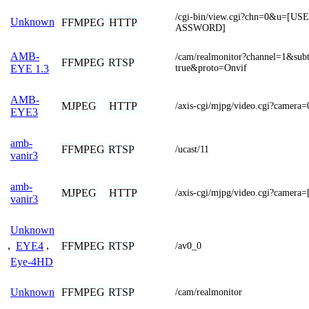
/cgi-bin/view.cgi?chn=0&u=[
Unknown
FFMPEG
HTTP
ASSWORD]
AMB-
/cam/realmonitor?channel=1&sub
FFMPEG
RTSP
true&proto=Onvif
EYE 1.3
AMB-
MJPEG
HTTP
/axis-cgi/mjpg/video.cgi?camera=
EYE3
amb-
FFMPEG
RTSP
/ucast/11
vanir3
amb-
MJPEG
HTTP
/axis-cgi/mjpg/video.cgi?came
vanir3
Unknown
FFMPEG
RTSP
,
EYE4
,
/av0_0
Eye-4HD
FFMPEG
RTSP
Unknown
/cam/realmonitor