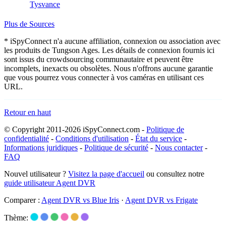
Tysvance
Plus de Sources
* iSpyConnect n'a aucune affiliation, connexion ou association avec
les produits de Tungson Ages. Les détails de connexion fournis ici
sont issus du crowdsourcing communautaire et peuvent être
incomplets, inexacts ou obsolètes. Nous n'offrons aucune garantie
que vous pourrez vous connecter à vos caméras en utilisant ces
URL.
Retour en haut
© Copyright 2011-2026 iSpyConnect.com -
Politique de
confidentialité
-
Conditions d'utilisation
-
État du service
-
Informations juridiques
-
Politique de sécurité
-
Nous contacter
-
FAQ
Nouvel utilisateur ?
Visitez la page d'accueil
ou consultez notre
guide utilisateur Agent DVR
Comparer :
Agent DVR vs Blue Iris
·
Agent DVR vs Frigate
Thème: