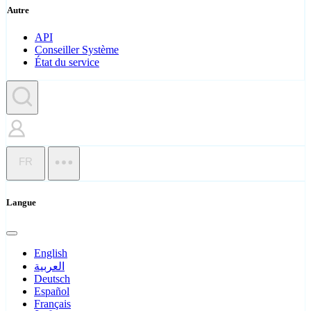
Autre
API
Conseiller Système
État du service
FR
Langue
English
العربية
Deutsch
Español
Français