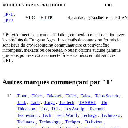
MODÈLES
TAPEZ
PROTOCOLE
URL
IP71
,
VLC
HTTP
/ipcam/avc.cgi?audiostream=[CHA
IP72
* iSpyConnect n'a aucune affiliation, connexion ou association avec
les produits de Tungson Ages. Les détails de connexion fournis ici
sont issus du crowdsourcing communautaire et peuvent être
incomplets, inexacts ou obsolètes. Nous n'offrons aucune garantie
que vous pourrez vous connecter à vos caméras en utilisant ces
URL.
Autres marques commençant par "T"
T
T.one
,
Taber
,
Takaovi
,
Taller
,
Talos
,
Talos Security
,
Tank
,
Tapo
,
Targa
,
Tas-tech
,
TASBEL
,
Tbi
,
Tbkvision
,
Tbs
,
TCL
,
Tcs Avd Ip
,
Teamme
,
Teamvision
,
Tech
,
Tech World
,
Techage
,
Techmaxx
,
Technaxx
,
Technology
,
Techpro
,
Techview
,