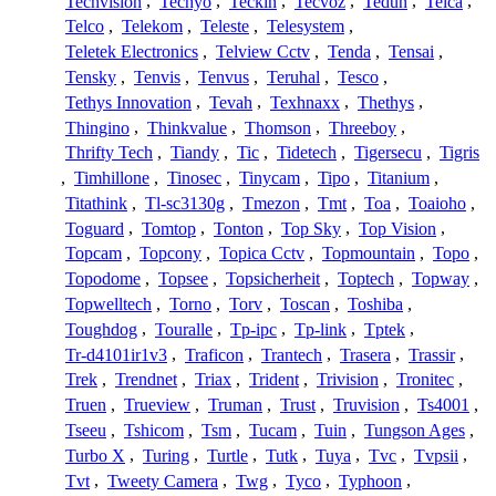
Techvision
,
Techyo
,
Teckin
,
Tecvoz
,
Tedun
,
Telca
,
Telco
,
Telekom
,
Teleste
,
Telesystem
,
Teletek Electronics
,
Telview Cctv
,
Tenda
,
Tensai
,
Tensky
,
Tenvis
,
Tenvus
,
Teruhal
,
Tesco
,
Tethys Innovation
,
Tevah
,
Texhnaxx
,
Thethys
,
Thingino
,
Thinkvalue
,
Thomson
,
Threeboy
,
Thrifty Tech
,
Tiandy
,
Tic
,
Tidetech
,
Tigersecu
,
Tigris
,
Timhillone
,
Tinosec
,
Tinycam
,
Tipo
,
Titanium
,
Titathink
,
Tl-sc3130g
,
Tmezon
,
Tmt
,
Toa
,
Toaioho
,
Toguard
,
Tomtop
,
Tonton
,
Top Sky
,
Top Vision
,
Topcam
,
Topcony
,
Topica Cctv
,
Topmountain
,
Topo
,
Topodome
,
Topsee
,
Topsicherheit
,
Toptech
,
Topway
,
Topwelltech
,
Torno
,
Torv
,
Toscan
,
Toshiba
,
Toughdog
,
Touralle
,
Tp-ipc
,
Tp-link
,
Tptek
,
Tr-d4101ir1v3
,
Traficon
,
Trantech
,
Trasera
,
Trassir
,
Trek
,
Trendnet
,
Triax
,
Trident
,
Trivision
,
Tronitec
,
Truen
,
Trueview
,
Truman
,
Trust
,
Truvision
,
Ts4001
,
Tseeu
,
Tshicom
,
Tsm
,
Tucam
,
Tuin
,
Tungson Ages
,
Turbo X
,
Turing
,
Turtle
,
Tutk
,
Tuya
,
Tvc
,
Tvpsii
,
Tvt
,
Tweety Camera
,
Twg
,
Tyco
,
Typhoon
,