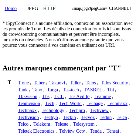
JPEG
HTTP
Domo
/snap.jpg?JpegCam=[CHANNEL]
* iSpyConnect n'a aucune affiliation, connexion ou association avec
les produits de Topo. Les détails de connexion fournis ici sont issus
du crowdsourcing communautaire et peuvent être incomplets,
inexacts ou obsolètes. Nous n'offrons aucune garantie que vous
pourrez vous connecter à vos caméras en utilisant ces URL.
Autres marques commençant par "T"
T
T.one
,
Taber
,
Takaovi
,
Taller
,
Talos
,
Talos Security
,
Tank
,
Tapo
,
Targa
,
Tas-tech
,
TASBEL
,
Tbi
,
Tbkvision
,
Tbs
,
TCL
,
Tcs Avd Ip
,
Teamme
,
Teamvision
,
Tech
,
Tech World
,
Techage
,
Techmaxx
,
Technaxx
,
Technology
,
Techpro
,
Techview
,
Techvision
,
Techyo
,
Teckin
,
Tecvoz
,
Tedun
,
Telca
,
Telco
,
Telekom
,
Teleste
,
Telesystem
,
Teletek Electronics
,
Telview Cctv
,
Tenda
,
Tensai
,