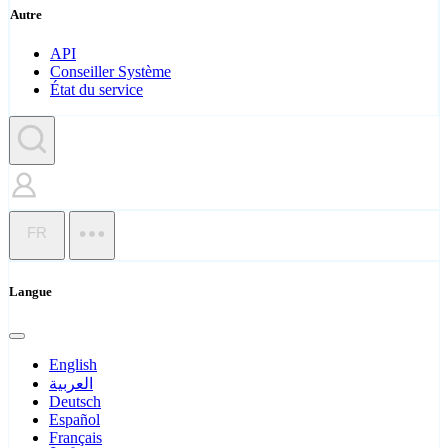
Autre
API
Conseiller Système
État du service
FR
Langue
English
العربية
Deutsch
Español
Français