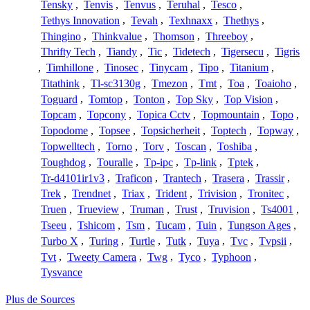
Tensky
,
Tenvis
,
Tenvus
,
Teruhal
,
Tesco
,
Tethys Innovation
,
Tevah
,
Texhnaxx
,
Thethys
,
Thingino
,
Thinkvalue
,
Thomson
,
Threeboy
,
Thrifty Tech
,
Tiandy
,
Tic
,
Tidetech
,
Tigersecu
,
Tigris
,
Timhillone
,
Tinosec
,
Tinycam
,
Tipo
,
Titanium
,
Titathink
,
Tl-sc3130g
,
Tmezon
,
Tmt
,
Toa
,
Toaioho
,
Toguard
,
Tomtop
,
Tonton
,
Top Sky
,
Top Vision
,
Topcam
,
Topcony
,
Topica Cctv
,
Topmountain
,
Topo
,
Topodome
,
Topsee
,
Topsicherheit
,
Toptech
,
Topway
,
Topwelltech
,
Torno
,
Torv
,
Toscan
,
Toshiba
,
Toughdog
,
Touralle
,
Tp-ipc
,
Tp-link
,
Tptek
,
Tr-d4101ir1v3
,
Traficon
,
Trantech
,
Trasera
,
Trassir
,
Trek
,
Trendnet
,
Triax
,
Trident
,
Trivision
,
Tronitec
,
Truen
,
Trueview
,
Truman
,
Trust
,
Truvision
,
Ts4001
,
Tseeu
,
Tshicom
,
Tsm
,
Tucam
,
Tuin
,
Tungson Ages
,
Turbo X
,
Turing
,
Turtle
,
Tutk
,
Tuya
,
Tvc
,
Tvpsii
,
Tvt
,
Tweety Camera
,
Twg
,
Tyco
,
Typhoon
,
Tysvance
Plus de Sources