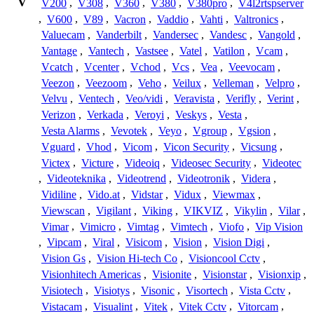
V
V200
,
V308
,
V360
,
V380
,
V380pro
,
V4l2rtspserver
,
V600
,
V89
,
Vacron
,
Vaddio
,
Vahti
,
Valtronics
,
Valuecam
,
Vanderbilt
,
Vandersec
,
Vandesc
,
Vangold
,
Vantage
,
Vantech
,
Vastsee
,
Vatel
,
Vatilon
,
Vcam
,
Vcatch
,
Vcenter
,
Vchod
,
Vcs
,
Vea
,
Veevocam
,
Veezon
,
Veezoom
,
Veho
,
Veilux
,
Velleman
,
Velpro
,
Velvu
,
Ventech
,
Veo/vidi
,
Veravista
,
Verifly
,
Verint
,
Verizon
,
Verkada
,
Veroyi
,
Veskys
,
Vesta
,
Vesta Alarms
,
Vevotek
,
Veyo
,
Vgroup
,
Vgsion
,
Vguard
,
Vhod
,
Vicom
,
Vicon Security
,
Vicsung
,
Victex
,
Victure
,
Videoiq
,
Videosec Security
,
Videotec
,
Videoteknika
,
Videotrend
,
Videotronik
,
Videra
,
Vidiline
,
Vido.at
,
Vidstar
,
Vidux
,
Viewmax
,
Viewscan
,
Vigilant
,
Viking
,
VIKVIZ
,
Vikylin
,
Vilar
,
Vimar
,
Vimicro
,
Vimtag
,
Vimtech
,
Viofo
,
Vip Vision
,
Vipcam
,
Viral
,
Visicom
,
Vision
,
Vision Digi
,
Vision Gs
,
Vision Hi-tech Co
,
Visioncool Cctv
,
Visionhitech Americas
,
Visionite
,
Visionstar
,
Visionxip
,
Visiotech
,
Visiotys
,
Visonic
,
Visortech
,
Vista Cctv
,
Vistacam
,
Visualint
,
Vitek
,
Vitek Cctv
,
Vitorcam
,