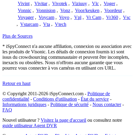
Vivint
,
Vivitar
,
Vivotek
,
Viziuuy
,
Vlc
,
Voger
,
Vonnic
,
Vonnision
,
Vonz
,
Voor/keuken
,
Voordeur
,
Voyager
,
Voycam
,
Voyo
,
Vpl
,
Vr Cam
,
Vr360
,
Vsc
,
Vstarcam
,
Vta
,
Vtech
Plus de Sources
* iSpyConnect n'a aucune affiliation, connexion ou association avec
les produits de Visonic. Les détails de connexion fournis ici sont
issus du crowdsourcing communautaire et peuvent être incomplets,
inexacts ou obsolètes. Nous n'offrons aucune garantie que vous
pourrez vous connecter à vos caméras en utilisant ces URL.
Retour en haut
© Copyright 2011-2026 iSpyConnect.com -
Politique de
confidentialité
-
Conditions d'utilisation
-
État du service
-
Informations juridiques
-
Politique de sécurité
-
Nous contacter
-
FAQ
Nouvel utilisateur ?
Visitez la page d'accueil
ou consultez notre
guide utilisateur Agent DVR