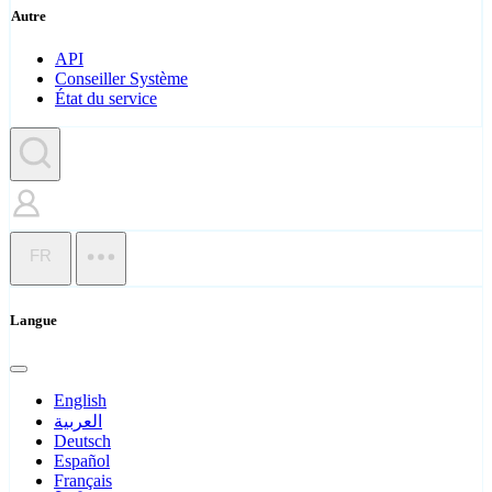
Autre
API
Conseiller Système
État du service
FR
Langue
English
العربية
Deutsch
Español
Français