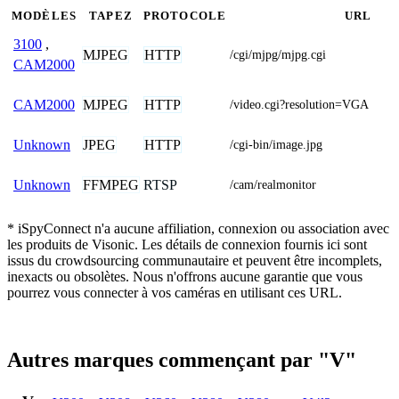
MODÈLES
TAPEZ
PROTOCOLE
URL
3100
,
MJPEG
HTTP
/cgi/mjpg/mjpg.cgi
CAM2000
MJPEG
HTTP
CAM2000
/video.cgi?resolution=VGA
JPEG
HTTP
Unknown
/cgi-bin/image.jpg
FFMPEG
RTSP
Unknown
/cam/realmonitor
* iSpyConnect n'a aucune affiliation, connexion ou association avec
les produits de Visonic. Les détails de connexion fournis ici sont
issus du crowdsourcing communautaire et peuvent être incomplets,
inexacts ou obsolètes. Nous n'offrons aucune garantie que vous
pourrez vous connecter à vos caméras en utilisant ces URL.
Autres marques commençant par "V"