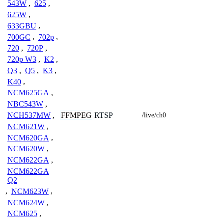
543W
,
625
,
625W
,
633GBU
,
700GC
,
702p
,
720
,
720P
,
720p W3
,
K2
,
Q3
,
Q5
,
K3
,
K40
,
NCM625GA
,
NBC543W
,
FFMPEG
RTSP
NCH537MW
,
/live/ch0
NCM621W
,
NCM620GA
,
NCM620W
,
NCM622GA
,
NCM622GA
Q2
,
NCM623W
,
NCM624W
,
NCM625
,