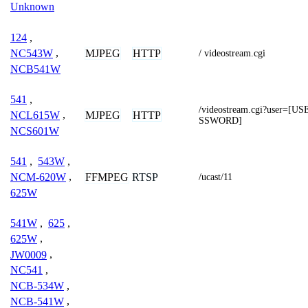
Unknown
124
,
MJPEG
HTTP
NC543W
,
/ videostream.cgi
NCB541W
541
,
/videostream.cgi?user=
MJPEG
HTTP
NCL615W
,
SSWORD]
NCS601W
541
,
543W
,
FFMPEG
RTSP
NCM-620W
,
/ucast/11
625W
541W
,
625
,
625W
,
JW0009
,
NC541
,
NCB-534W
,
NCB-541W
,