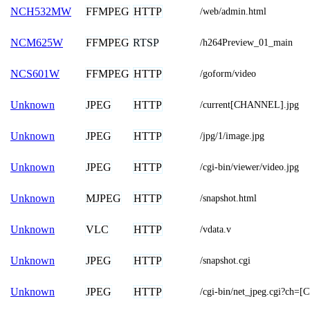
FFMPEG
HTTP
NCH532MW
/web/admin.html
FFMPEG
RTSP
NCM625W
/h264Preview_01_main
FFMPEG
HTTP
NCS601W
/goform/video
JPEG
HTTP
Unknown
/current[CHANNEL].jpg
JPEG
HTTP
Unknown
/jpg/1/image.jpg
JPEG
HTTP
Unknown
/cgi-bin/viewer/video.jpg
MJPEG
HTTP
Unknown
/snapshot.html
VLC
HTTP
Unknown
/vdata.v
JPEG
HTTP
Unknown
/snapshot.cgi
JPEG
HTTP
Unknown
/cgi-bin/net_jpeg.cgi?ch