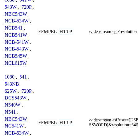
543W
,
720P
,
NBC543W
,
NCB-534W
,
NCB541
,
FFMPEG
HTTP
/videostream.cgi?resolutio
NCB541W
,
NCB-541W
,
NCB-543W
,
NCB545W
,
NCL615W
1080
,
541
,
543NB
,
625W
,
720P
,
DCS543W
,
N540W
,
N541
,
NBC543W
,
/videostream.asf?user=
FFMPEG
HTTP
SSWORD]&resolution=64&
NC541W
,
NCB-534W
,