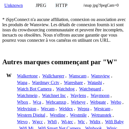
JPEG
HTTP
Unknown
/snap.jpg?JpegCam=0
* iSpyConnect n'a aucune affiliation, connexion ou association avec
les produits de Wansview. Les détails de connexion fournis ici sont
issus du crowdsourcing communautaire et peuvent être incomplets,
inexacts ou obsolètes. Nous n'offrons aucune garantie que vous
pourrez vous connecter à vos caméras en utilisant ces URL.
Autres marques commençant par "W"
W
Walkertone
,
Wallcharger
,
Wanscam
,
Wansview
,
Wapa
,
Wardmay Cctv
,
Wareshare
,
Watashi
,
Watch Bot Camera
,
Watchdog
,
Watchguard
,
Watchmeip
,
Watchnet Inc
,
Waylens
,
Waymoon
,
Wbox
,
Wca
,
Webcamxp
,
Webeye
,
Webgate
,
Webo
,
Webvision
,
Wecam
,
Weldex
,
Wepra
,
Westcam
,
Western Digital
,
Westline
,
Westmile
,
Wetranstek
,
Wevo
,
Wgcc
,
Whfi
,
Wi-tec
,
Wic
,
Widix
,
Wifi Baby
,
Wifi Mi
,
Wifi Smart Net Camera
,
Winbook
,
Winic
,