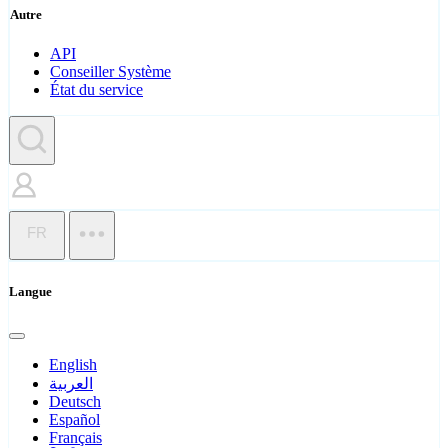
Autre
API
Conseiller Système
État du service
FR
Langue
English
العربية
Deutsch
Español
Français