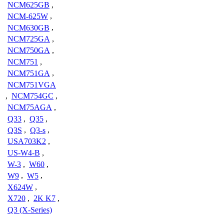
NCM625GB
,
NCM-625W
,
NCM630GB
,
NCM725GA
,
NCM750GA
,
NCM751
,
NCM751GA
,
NCM751VGA
,
NCM754GC
,
NCM75AGA
,
Q33
,
Q35
,
Q3S
,
Q3-s
,
USA703K2
,
US-W4-B
,
W-3
,
W60
,
W9
,
W5
,
X624W
,
X720
,
2K K7
,
Q3 (X-Series)