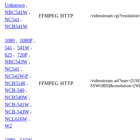
Unknown
,
NBC541W
,
FFMPEG
HTTP
/videostream.cgi?resolutio
NC541
,
NCB541W
1080
,
1080P
,
541
,
541W
,
625
,
720P
,
NBC543W
,
NC541
,
NC541W-P
,
/videostream.asf?user=
FFMPEG
HTTP
NCB5140
,
SSWORD]&resolution=[W
NCB-540
,
NCB540W
,
NCB-541W
,
NCB-543W
,
NCL616W
,
W2
1080
,
541W
,