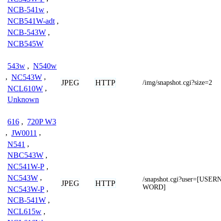
NCB-541w
,
NCB541W-adt
,
NCB-543W
,
NCB545W
543w
,
N540w
,
NC543W
,
JPEG
HTTP
/img/snapshot.cgi?size=2
NCL610W
,
Unknown
616
,
720P W3
,
JW0011
,
N541
,
NBC543W
,
NC541W-P
,
NC543W
,
/snapshot.cgi?user=[US
JPEG
HTTP
WORD]
NC543W-P
,
NCB-541W
,
NCL615w
,