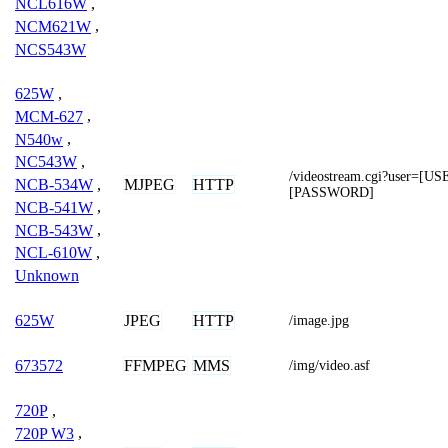
NCL616W
,
NCM621W
,
NCS543W
625W
,
MCM-627
,
N540w
,
NC543W
,
/videostream.cgi?user=[
MJPEG
HTTP
NCB-534W
,
[PASSWORD]
NCB-541W
,
NCB-543W
,
NCL-610W
,
Unknown
JPEG
HTTP
625W
/image.jpg
FFMPEG
MMS
673572
/img/video.asf
720P
,
720P W3
,