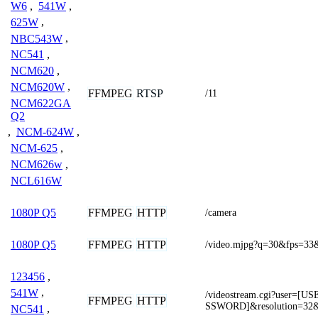
W6
,
541W
,
625W
,
NBC543W
,
NC541
,
NCM620
,
NCM620W
,
FFMPEG
RTSP
/11
NCM622GA
Q2
,
NCM-624W
,
NCM-625
,
NCM626w
,
NCL616W
FFMPEG
HTTP
1080P Q5
/camera
FFMPEG
HTTP
1080P Q5
/video.mjpg?q=30&fps=33
123456
,
541W
,
/videostream.cgi?user=
FFMPEG
HTTP
SSWORD]&resolution=32&
NC541
,