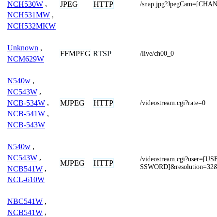
NCH530W
,
JPEG
HTTP
/snap.jpg?JpegCam=[CHA
NCH531MW
,
NCH532MKW
Unknown
,
FFMPEG
RTSP
/live/ch00_0
NCM629W
N540w
,
NC543W
,
NCB-534W
,
MJPEG
HTTP
/videostream.cgi?rate=0
NCB-541W
,
NCB-543W
N540w
,
NC543W
,
/videostream.cgi?user=
MJPEG
HTTP
SSWORD]&resolution=32&
NCB541W
,
NCL-610W
NBC541W
,
NCB541W
,