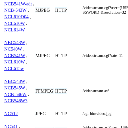
NCB541W-adt
,
/videostream.cgi?user=
MJPEG
HTTP
NCB-543W
,
SSWORD]&resolution=32
NCL610D04
,
NCL610W
,
NCL614W
NBC543W
,
NC540W
,
NCB541W
,
MJPEG
HTTP
/videostream.cgi?rate=11
NCL610W
,
NCL615w
NBC543W
,
NCB545W
,
FFMPEG
HTTP
/videostream.asf
NCB-546W
,
NCB546W3
JPEG
HTTP
NC512
/cgi-bin/video.jpg
NC541
,
/videostream.asf?user=