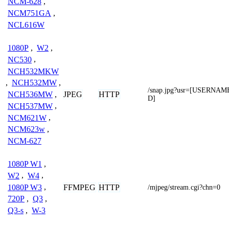
NCM-628
,
NCM751GA
,
NCL616W
1080P
,
W2
,
NC530
,
NCH532MKW
,
NCH532MW
,
/snap.jpg?usr=[USERN
JPEG
HTTP
NCH536MW
,
D]
NCH537MW
,
NCM621W
,
NCM623w
,
NCM-627
1080P W1
,
W2
,
W4
,
1080P W3
,
FFMPEG
HTTP
/mjpeg/stream.cgi?chn=0
720P
,
Q3
,
Q3-s
,
W-3