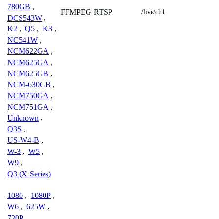
780GB
,
FFMPEG
RTSP
/live/ch1
DCS543W
,
K2
,
Q5
,
K3
,
NC541W
,
NCM622GA
,
NCM625GA
,
NCM625GB
,
NCM-630GB
,
NCM750GA
,
NCM751GA
,
Unknown
,
Q3S
,
US-W4-B
,
W-3
,
W5
,
W9
,
Q3 (X-Series)
1080
,
1080P
,
W6
,
625W
,
720P
,