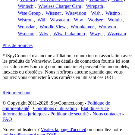
Wintech
,
Wireless Charger Cam
,
Wirepath
,
Wise Group
,
Wisenet
,
Wisevision
,
Wish
,
Wistino
,
Wistron
,
Witi
,
Wiwacam
,
Wlw
,
Wodsee
,
Wolulu
,
Wonsdar
,
Woodie View
,
Woonkamer
,
Wouwon
,
Wsdcam
,
Wtw
,
Wtw Tsukamoto
,
Wwgc
,
Wyzecam
Plus de Sources
* iSpyConnect n'a aucune affiliation, connexion ou association avec
les produits de Wansview. Les détails de connexion fournis ici sont
issus du crowdsourcing communautaire et peuvent être incomplets,
inexacts ou obsolètes. Nous n'offrons aucune garantie que vous
pourrez vous connecter à vos caméras en utilisant ces URL.
Retour en haut
© Copyright 2011-2026 iSpyConnect.com -
Politique de
confidentialité
-
Conditions d'utilisation
-
État du service
-
Informations juridiques
-
Politique de sécurité
-
Nous contacter
-
FAQ
Nouvel utilisateur ?
Visitez la page d'accueil
ou consultez notre
guide utilisateur Agent DVR