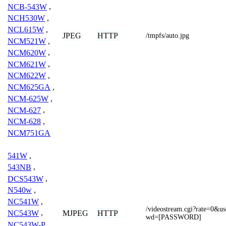
NCB-543W
,
NCH530W
,
NCL615W
,
JPEG
HTTP
/tmpfs/auto.jpg
NCM521W
,
NCM620W
,
NCM621W
,
NCM622W
,
NCM625GA
,
NCM-625W
,
NCM-627
,
NCM-628
,
NCM751GA
541W
,
543NB
,
DCS543W
,
N540w
,
NC541W
,
/videostream.cgi?rate=0
MJPEG
HTTP
NC543W
,
wd=[PASSWORD]
NC543W-P
,