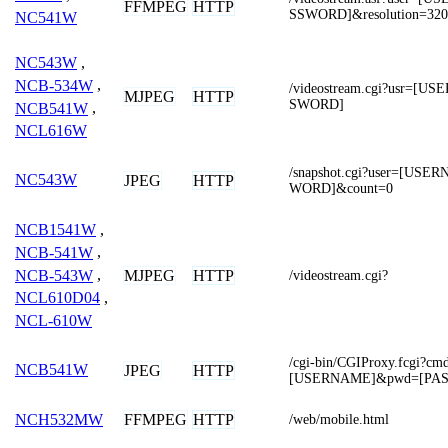
FFMPEG
HTTP
SSWORD]&resolution=320
NC541W
NC543W
,
NCB-534W
,
/videostream.cgi?usr=[
MJPEG
HTTP
SWORD]
NCB541W
,
NCL616W
/snapshot.cgi?user=[US
NC543W
JPEG
HTTP
WORD]&count=0
NCB1541W
,
NCB-541W
,
NCB-543W
,
MJPEG
HTTP
/videostream.cgi?
NCL610D04
,
NCL-610W
/cgi-bin/CGIProxy.fcgi?cm
NCB541W
JPEG
HTTP
[USERNAME]&pwd=[PA
FFMPEG
HTTP
NCH532MW
/web/mobile.html