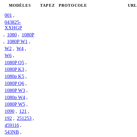
MODÈLES
TAPEZ
PROTOCOLE
UR
001
,
043825-
XXHGP
,
1080
,
1080P
,
1080P W1
,
W2
,
W4
,
W6
,
1080P Q5
,
1080P K3
,
1080p K5
,
1080P Q6
,
1080P W3
,
1080p W4
,
1080P W5
,
1090
,
121
,
192
,
251253
,
459116
,
543NB
,