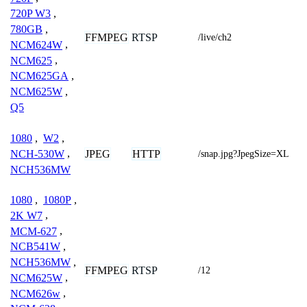
720P W3
,
780GB
,
FFMPEG
RTSP
/live/ch2
NCM624W
,
NCM625
,
NCM625GA
,
NCM625W
,
Q5
1080
,
W2
,
JPEG
HTTP
NCH-530W
,
/snap.jpg?JpegSize=XL
NCH536MW
1080
,
1080P
,
2K W7
,
MCM-627
,
NCB541W
,
NCH536MW
,
FFMPEG
RTSP
/12
NCM625W
,
NCM626w
,