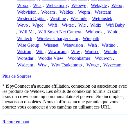
Wbox
,
Wca
,
Webcamxp
,
Webeye
,
Webgate
,
Webo
,
Webvision
,
Wecam
,
Weldex
,
Wepra
,
Westcam
,
Western Digital
,
Westline
,
Westmile
,
Wetranstek
,
Wevo
,
Wgcc
,
Whfi
,
Wi-tec
,
Wic
,
Widix
,
Wifi Baby
,
Wifi Mi
,
Wifi Smart Net Camera
,
Winbook
,
Winic
,
Wintech
,
Wireless Charger Cam
,
Wirepath
,
Wise Group
,
Wisenet
,
Wisevision
,
Wish
,
Wistino
,
Wistron
,
Witi
,
Wiwacam
,
Wlw
,
Wodsee
,
Wolulu
,
Wonsdar
,
Woodie View
,
Woonkamer
,
Wouwon
,
Wsdcam
,
Wtw
,
Wtw Tsukamoto
,
Wwgc
,
Wyzecam
Plus de Sources
* iSpyConnect n'a aucune affiliation, connexion ou association avec
les produits de Weldex. Les détails de connexion fournis ici sont
issus du crowdsourcing communautaire et peuvent être incomplets,
inexacts ou obsolètes. Nous n'offrons aucune garantie que vous
pourrez vous connecter à vos caméras en utilisant ces URL.
Retour en haut