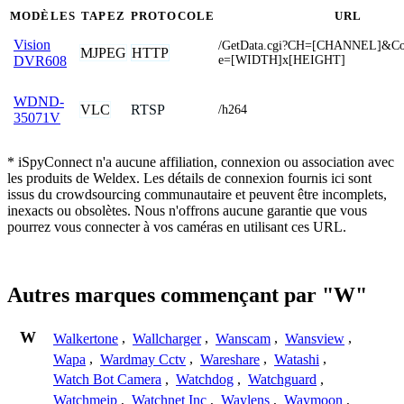
MODÈLES
TAPEZ
PROTOCOLE
URL
Vision
/GetData.cgi?CH=[CHANNEL]&Co
MJPEG
HTTP
e=[WIDTH]x[HEIGHT]
DVR608
WDND-
VLC
RTSP
/h264
35071V
* iSpyConnect n'a aucune affiliation, connexion ou association avec
les produits de Weldex. Les détails de connexion fournis ici sont
issus du crowdsourcing communautaire et peuvent être incomplets,
inexacts ou obsolètes. Nous n'offrons aucune garantie que vous
pourrez vous connecter à vos caméras en utilisant ces URL.
Autres marques commençant par "W"
W
Walkertone
,
Wallcharger
,
Wanscam
,
Wansview
,
Wapa
,
Wardmay Cctv
,
Wareshare
,
Watashi
,
Watch Bot Camera
,
Watchdog
,
Watchguard
,
Watchmeip
,
Watchnet Inc
,
Waylens
,
Waymoon
,