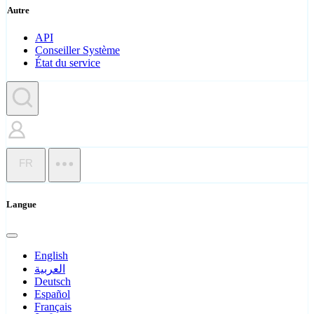
Autre
API
Conseiller Système
État du service
FR
Langue
English
العربية
Deutsch
Español
Français