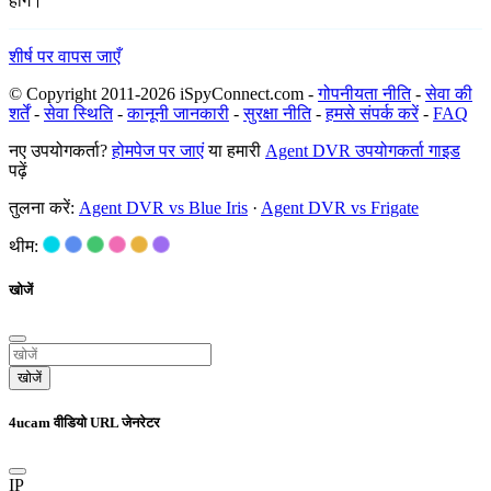
होंगे।
शीर्ष पर वापस जाएँ
© Copyright 2011-2026 iSpyConnect.com -
गोपनीयता नीति
-
सेवा की
शर्तें
-
सेवा स्थिति
-
कानूनी जानकारी
-
सुरक्षा नीति
-
हमसे संपर्क करें
-
FAQ
नए उपयोगकर्ता?
होमपेज पर जाएं
या हमारी
Agent DVR उपयोगकर्ता गाइड
पढ़ें
तुलना करें:
Agent DVR vs Blue Iris
·
Agent DVR vs Frigate
थीम:
खोजें
खोजें
4ucam वीडियो URL जेनरेटर
IP