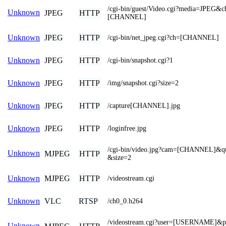
/cgi-bin/guest/Video.cgi?media=JPEG&c
Unknown
JPEG
HTTP
[CHANNEL]
JPEG
HTTP
Unknown
/cgi-bin/net_jpeg.cgi?ch=[CHANNEL]
JPEG
HTTP
Unknown
/cgi-bin/snapshot.cgi?1
JPEG
HTTP
Unknown
/img/snapshot.cgi?size=2
JPEG
HTTP
Unknown
/capture[CHANNEL].jpg
JPEG
HTTP
Unknown
/loginfree.jpg
/cgi-bin/video.jpg?cam=[CHANNEL]&qu
Unknown
MJPEG
HTTP
&size=2
MJPEG
HTTP
Unknown
/videostream.cgi
VLC
RTSP
Unknown
/ch0_0.h264
/videostream.cgi?user=[USERNAME]&
Unknown