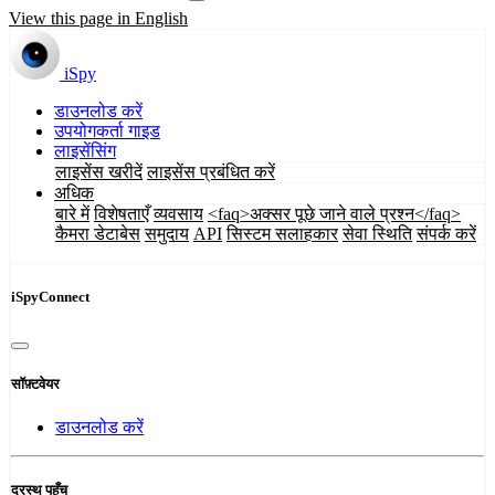
View this page in English
iSpy
डाउनलोड करें
उपयोगकर्ता गाइड
लाइसेंसिंग
लाइसेंस खरीदें
लाइसेंस प्रबंधित करें
अधिक
बारे में
विशेषताएँ
व्यवसाय
<faq>अक्सर पूछे जाने वाले प्रश्न</faq>
कैमरा डेटाबेस
समुदाय
API
सिस्टम सलाहकार
सेवा स्थिति
संपर्क करें
iSpyConnect
सॉफ़्टवेयर
डाउनलोड करें
दूरस्थ पहुँच