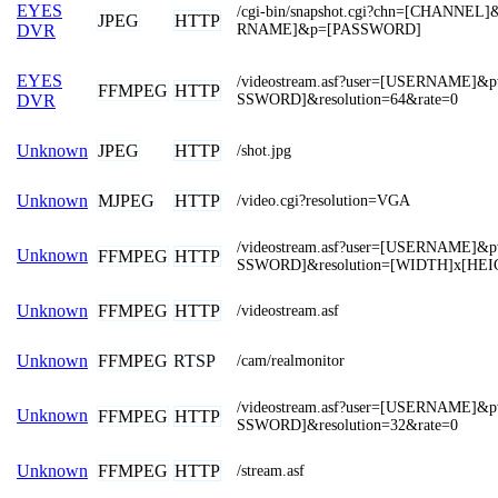
EYES
/cgi-bin/snapshot.cgi?chn=[CHANNEL
JPEG
HTTP
RNAME]&p=[PASSWORD]
DVR
EYES
/videostream.asf?user=[USERNAME]&
FFMPEG
HTTP
SSWORD]&resolution=64&rate=0
DVR
JPEG
HTTP
Unknown
/shot.jpg
MJPEG
HTTP
Unknown
/video.cgi?resolution=VGA
/videostream.asf?user=[USERNAME]&
Unknown
FFMPEG
HTTP
SSWORD]&resolution=[WIDTH]x[HEI
FFMPEG
HTTP
Unknown
/videostream.asf
FFMPEG
RTSP
Unknown
/cam/realmonitor
/videostream.asf?user=[USERNAME]&
Unknown
FFMPEG
HTTP
SSWORD]&resolution=32&rate=0
FFMPEG
HTTP
Unknown
/stream.asf