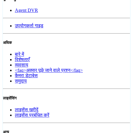
Agent DVR
उपयोगकर्ता गाइड
अधिक
बारे में
विशेषताएँ
व्यवसाय
<faq>अक्सर पूछे जाने वाले प्रश्न</faq>
कैमरा डेटाबेस
समुदाय
लाइसेंसिंग
लाइसेंस खरीदें
लाइसेंस प्रबंधित करें
अन्य