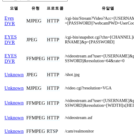
모델
유형
프로토콜
유알엘
Eyes
/cgi-bin/Stream?Video?Acc=[USERN
MJPEG
HTTP
=[PASSWORD]?webcamPWD=UserCoo
DVR
EYES
/cgi-bin/snapshot.cgi?chn=[CHANNE
JPEG
HTTP
RNAME]&p=[PASSWORD]
DVR
EYES
/videostream.asf?user=[USERNAME]
FFMPEG
HTTP
SSWORD]&resolution=64&rate=0
DVR
JPEG
HTTP
Unknown
/shot.jpg
MJPEG
HTTP
Unknown
/video.cgi?resolution=VGA
/videostream.asf?user=[USERNAME]
Unknown
FFMPEG
HTTP
SSWORD]&resolution=[WIDTH]x[HE
FFMPEG
HTTP
Unknown
/videostream.asf
FFMPEG
RTSP
Unknown
/cam/realmonitor