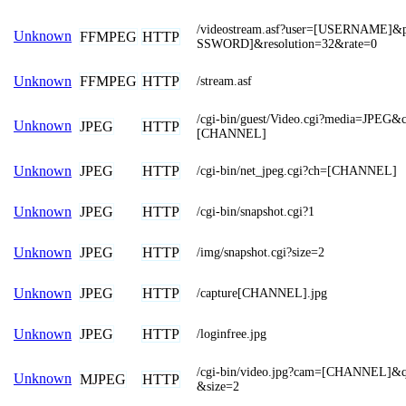
/videostream.asf?user=[USERNAME]
Unknown
FFMPEG
HTTP
SSWORD]&resolution=32&rate=0
FFMPEG
HTTP
Unknown
/stream.asf
/cgi-bin/guest/Video.cgi?media=JPEG&
Unknown
JPEG
HTTP
[CHANNEL]
JPEG
HTTP
Unknown
/cgi-bin/net_jpeg.cgi?ch=[CHANNEL]
JPEG
HTTP
Unknown
/cgi-bin/snapshot.cgi?1
JPEG
HTTP
Unknown
/img/snapshot.cgi?size=2
JPEG
HTTP
Unknown
/capture[CHANNEL].jpg
JPEG
HTTP
Unknown
/loginfree.jpg
/cgi-bin/video.jpg?cam=[CHANNEL]&q
Unknown
MJPEG
HTTP
&size=2