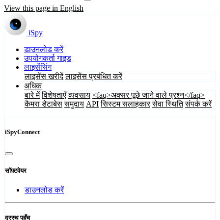
View this page in English
iSpy
डाउनलोड करें
उपयोगकर्ता गाइड
लाइसेंसिंग
लाइसेंस खरीदें
लाइसेंस प्रबंधित करें
अधिक
बारे में
विशेषताएँ
व्यवसाय
<faq>अक्सर पूछे जाने वाले प्रश्न</faq>
कैमरा डेटाबेस
समुदाय
API
सिस्टम सलाहकार
सेवा स्थिति
संपर्क करें
iSpyConnect
सॉफ़्टवेयर
डाउनलोड करें
दूरस्थ पहुँच