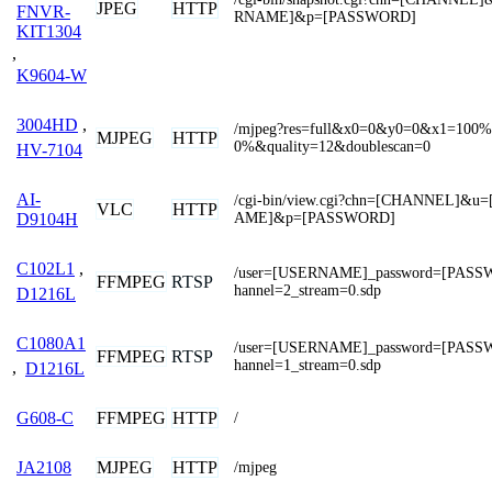
JPEG
HTTP
FNVR-
RNAME]&p=[PASSWORD]
KIT1304
,
K9604-W
3004HD
,
/mjpeg?res=full&x0=0&y0=0&x1=100
MJPEG
HTTP
0%&quality=12&doublescan=0
HV-7104
AI-
/cgi-bin/view.cgi?chn=[CHANNEL]&u
VLC
HTTP
AME]&p=[PASSWORD]
D9104H
C102L1
,
/user=[USERNAME]_password=[PASS
FFMPEG
RTSP
hannel=2_stream=0.sdp
D1216L
C1080A1
/user=[USERNAME]_password=[PASS
FFMPEG
RTSP
hannel=1_stream=0.sdp
,
D1216L
FFMPEG
HTTP
G608-C
/
MJPEG
HTTP
JA2108
/mjpeg