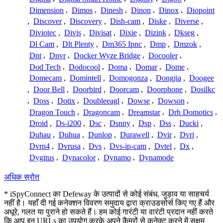
Dimension
,
Dimos
,
Dinesh
,
Dinon
,
Dinox
,
Diopoint
,
Discover
,
Discovery
,
Dish-cam
,
Diske
,
Diverse
,
Diviotec
,
Divis
,
Divisat
,
Dixie
,
Dizink
,
Dkseg
,
Dl Cam
,
Dlt Plenty
,
Dm365 Ipnc
,
Dmp
,
Dmzok
,
Dnt
,
Dnvr
,
Docker Wyze Bridge
,
Docooler
,
Dod Tech
,
Dodocool
,
Doma
,
Domar
,
Dome
,
Domecam
,
Domintell
,
Domogonza
,
Dongjia
,
Doogee
,
Door Bell
,
Doorbird
,
Doorcam
,
Doorphone
,
Dosilkc
,
Doss
,
Dotix
,
Doubleeagl
,
Dowse
,
Dowson
,
Dragon Touch
,
Dragoncam
,
Dreamstar
,
Drh Domotics
,
Droid
,
Ds-i200
,
Dsc
,
Dsnny
,
Dsp
,
Dss
,
Ducki
,
Duhau
,
Duhua
,
Dunlop
,
Durawell
,
Dvir
,
Dvri
,
Dvrn4
,
Dvrusa
,
Dvs
,
Dvs-ip-cam
,
Dvtel
,
Dx
,
Dygitus
,
Dynacolor
,
Dynamo
,
Dynamode
अधिक स्रोत
* iSpyConnect का Defeway के उत्पादों से कोई संबंध, जुड़ाव या साहचर्य
नहीं है। यहाँ दी गई कनेक्शन विवरण समुदाय द्वारा क्राउडसोर्स किए गए हैं और
अधूरे, गलत या पुराने हो सकते हैं। हम कोई गारंटी या वारंटी प्रदान नहीं करते
कि आप इन URLs का उपयोग करके अपने कैमरों से कनेक्ट करने में सक्षम