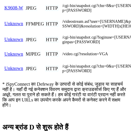
/cgi-bin/snapshot.cgi?chn=8&u=[USE
K9608-W
JPEG
HTTP
p=[PASSWORD]
/videostream.asf?user=[USERNAME]&
Unknown
FFMPEG
HTTP
SSWORD]&resolution=[WIDTH]x[HEI
/cgi-bin/snapshot.cgi?loginuse=[USER
Unknown
JPEG
HTTP
ginpas=[PASSWORD]
MJPEG
HTTP
Unknown
/video.cgi?resolution=VGA
/cgi-bin/snapshot.cgi?chn=0&u=[USE
Unknown
JPEG
HTTP
p=[PASSWORD]
* iSpyConnect का Defeway के उत्पादों से कोई संबंध, जुड़ाव या साहचर्य
नहीं है। यहाँ दी गई कनेक्शन विवरण समुदाय द्वारा क्राउडसोर्स किए गए हैं और
अधूरे, गलत या पुराने हो सकते हैं। हम कोई गारंटी या वारंटी प्रदान नहीं करते
कि आप इन URLs का उपयोग करके अपने कैमरों से कनेक्ट करने में सक्षम
होंगे।
अन्य ब्रांड D से शुरू होते हैं