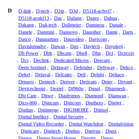
D
D-link
,
D-tech
,
D2ip
,
D3d
,
D5118-acfsvt7
,
D5118-acnkf13
,
Dae
,
Dafang
,
Dagro
,
Dahua
,
Dakang
,
Dali-tech
,
Dallmeier
,
Damigou
,
Danale
,
Danele
,
Danmini
,
Dannovo
,
Danother
,
Dante
,
Darts
,
Dasco
,
Datapartner
,
Datavideo
,
Davicom
,
Davislumadvr
,
Dawan
,
Dax
,
Daytech
,
Dayukeji
,
Db Power
,
Dbb
,
Dbcam
,
Dbell
,
Dbp
,
Dcl
,
Dcpcctv
,
Dcs
,
Declink
,
Dedicated Micros
,
Deecam
,
Deep Sentinel
,
Defaway
,
Defender
,
Defeway
,
Dekco
,
Dekel
,
Delaval
,
Delcatec
,
Dell
,
Delphi
,
Deltaco
,
Denavo
,
Dentech
,
Denver
,
Dericam
,
Detec
,
Devant
,
Deviceclientq
,
Dextel
,
Df960p
,
Dgsol
,
Dharmesh
,
Dhi Cam
,
Dhwe
,
Diadromos
,
Diamond
,
Dianwan
,
Dico-800
,
Digicam
,
Digicom
,
Digihero
,
Digijet
,
Digilan
,
Digimerge
,
DIGIMORE
,
Digisol
,
Digital Intellect
,
Digital Security
,
Digital Video Recorder
,
Digital Watchdog
,
Digitalvision
,
Digitcam
,
Digitech
,
Digitus
,
Digivue
,
Digix
,
Digma
,
Digma Smart Home
,
Dignity
,
Digoo
,