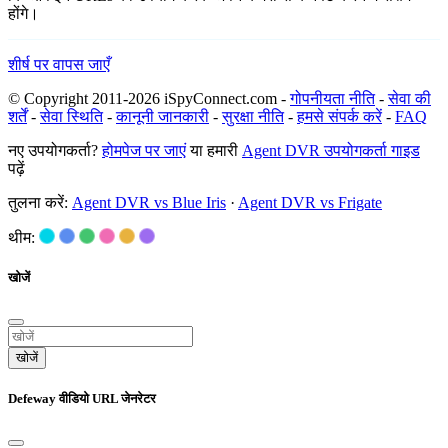
होंगे।
शीर्ष पर वापस जाएँ
© Copyright 2011-2026 iSpyConnect.com -
गोपनीयता नीति
-
सेवा की
शर्तें
-
सेवा स्थिति
-
कानूनी जानकारी
-
सुरक्षा नीति
-
हमसे संपर्क करें
-
FAQ
नए उपयोगकर्ता?
होमपेज पर जाएं
या हमारी
Agent DVR उपयोगकर्ता गाइड
पढ़ें
तुलना करें:
Agent DVR vs Blue Iris
·
Agent DVR vs Frigate
थीम:
खोजें
खोजें
Defeway वीडियो URL जेनरेटर