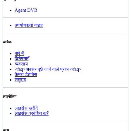
Agent DVR
उपयोगकर्ता गाइड
अधिक
बारे में
विशेषताएँ
व्यवसाय
<faq>अक्सर पूछे जाने वाले प्रश्न</faq>
कैमरा डेटाबेस
समुदाय
लाइसेंसिंग
लाइसेंस खरीदें
लाइसेंस प्रबंधित करें
अन्य