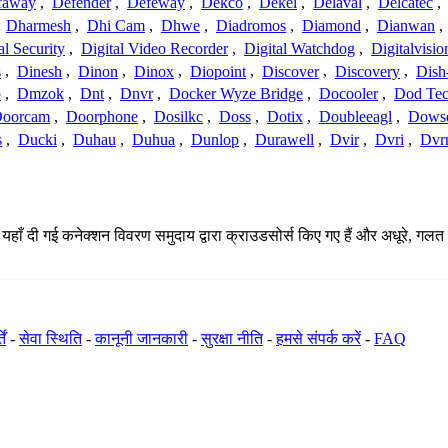
faway
,
Defender
,
Defeway
,
Dekco
,
Dekel
,
Delaval
,
Delcatec
,
,
Dharmesh
,
Dhi Cam
,
Dhwe
,
Diadromos
,
Diamond
,
Dianwan
,
al Security
,
Digital Video Recorder
,
Digital Watchdog
,
Digitalvisio
s
,
Dinesh
,
Dinon
,
Dinox
,
Diopoint
,
Discover
,
Discovery
,
Dish
p
,
Dmzok
,
Dnt
,
Dnvr
,
Docker Wyze Bridge
,
Docooler
,
Dod Te
oorcam
,
Doorphone
,
Dosilkc
,
Doss
,
Dotix
,
Doubleeagl
,
Dows
s
,
Ducki
,
Duhau
,
Duhua
,
Dunlop
,
Durawell
,
Dvir
,
Dvri
,
Dvr
 यहाँ दी गई कनेक्शन विवरण समुदाय द्वारा क्राउडसोर्स किए गए हैं और अधूरे, गलत 
ें
-
सेवा स्थिति
-
कानूनी जानकारी
-
सुरक्षा नीति
-
हमसे संपर्क करें
-
FAQ