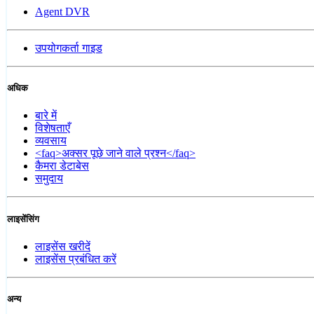
Agent DVR
उपयोगकर्ता गाइड
अधिक
बारे में
विशेषताएँ
व्यवसाय
<faq>अक्सर पूछे जाने वाले प्रश्न</faq>
कैमरा डेटाबेस
समुदाय
लाइसेंसिंग
लाइसेंस खरीदें
लाइसेंस प्रबंधित करें
अन्य