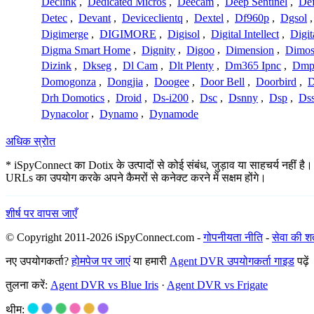
Declink
,
Dedicated Micros
,
Deecam
,
Deep Sentinel
,
De
Detec
,
Devant
,
Deviceclientq
,
Dextel
,
Df960p
,
Dgsol
Digimerge
,
DIGIMORE
,
Digisol
,
Digital Intellect
,
Digit
Digma Smart Home
,
Dignity
,
Digoo
,
Dimension
,
Dimo
Dizink
,
Dkseg
,
Dl Cam
,
Dlt Plenty
,
Dm365 Ipnc
,
Dm
Domogonza
,
Dongjia
,
Doogee
,
Door Bell
,
Doorbird
,
D
Drh Domotics
,
Droid
,
Ds-i200
,
Dsc
,
Dsnny
,
Dsp
,
Ds
Dynacolor
,
Dynamo
,
Dynamode
अधिक स्रोत
* iSpyConnect का Dotix के उत्पादों से कोई संबंध, जुड़ाव या साहचर्य नहीं है।
URLs का उपयोग करके अपने कैमरों से कनेक्ट करने में सक्षम होंगे।
शीर्ष पर वापस जाएँ
© Copyright 2011-2026 iSpyConnect.com -
गोपनीयता नीति
-
सेवा की शर्त
नए उपयोगकर्ता?
होमपेज पर जाएं
या हमारी
Agent DVR उपयोगकर्ता गाइड
पढ़ें
तुलना करें:
Agent DVR vs Blue Iris
·
Agent DVR vs Frigate
थीम: