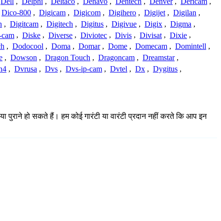
Dell
,
Delphi
,
Deltaco
,
Denavo
,
Dentech
,
Denver
,
Dericam
,
Dico-800
,
Digicam
,
Digicom
,
Digihero
,
Digijet
,
Digilan
,
n
,
Digitcam
,
Digitech
,
Digitus
,
Digivue
,
Digix
,
Digma
,
-cam
,
Diske
,
Diverse
,
Diviotec
,
Divis
,
Divisat
,
Dixie
,
ch
,
Dodocool
,
Doma
,
Domar
,
Dome
,
Domecam
,
Domintell
,
e
,
Dowson
,
Dragon Touch
,
Dragoncam
,
Dreamstar
,
n4
,
Dvrusa
,
Dvs
,
Dvs-ip-cam
,
Dvtel
,
Dx
,
Dygitus
,
या पुराने हो सकते हैं। हम कोई गारंटी या वारंटी प्रदान नहीं करते कि आप इन