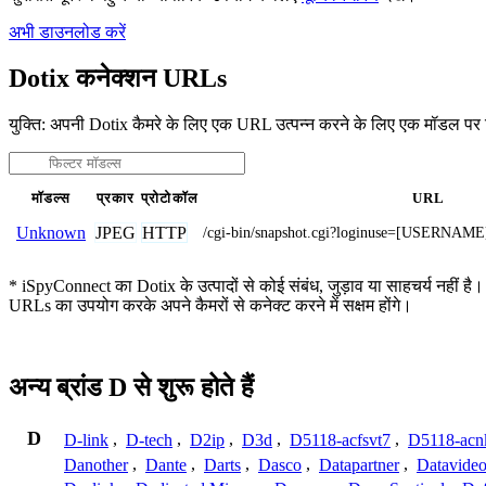
अभी डाउनलोड करें
Dotix कनेक्शन URLs
युक्ति: अपनी Dotix कैमरे के लिए एक URL उत्पन्न करने के लिए एक मॉडल पर 
मॉडल्स
प्रकार
प्रोटोकॉल
URL
JPEG
HTTP
Unknown
/cgi-bin/snapshot.cgi?loginuse=[USERNA
* iSpyConnect का Dotix के उत्पादों से कोई संबंध, जुड़ाव या साहचर्य नहीं है।
URLs का उपयोग करके अपने कैमरों से कनेक्ट करने में सक्षम होंगे।
अन्य ब्रांड D से शुरू होते हैं
D
D-link
,
D-tech
,
D2ip
,
D3d
,
D5118-acfsvt7
,
D5118-acn
Danother
,
Dante
,
Darts
,
Dasco
,
Datapartner
,
Datavide