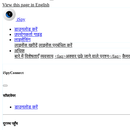
View this page in English
iSpy
डाउनलोड करें
उपयोगकर्ता गाइड
लाइसेंसिंग
लाइसेंस खरीदें
लाइसेंस प्रबंधित करें
अधिक
बारे में
विशेषताएँ
व्यवसाय
<faq>अक्सर पूछे जाने वाले प्रश्न</faq>
कैमर
iSpyConnect
सॉफ़्टवेयर
डाउनलोड करें
दूरस्थ पहुँच