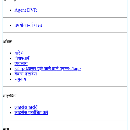
Agent DVR
उपयोगकर्ता गाइड
अधिक
बारे में
विशेषताएँ
व्यवसाय
<faq>अक्सर पूछे जाने वाले प्रश्न</faq>
कैमरा डेटाबेस
समुदाय
लाइसेंसिंग
लाइसेंस खरीदें
लाइसेंस प्रबंधित करें
अन्य