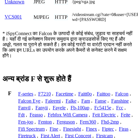
JPEG
HTTP
Unknown
/jpeg/vga.jpg
/videostream.cgi?rate=0&user=[U
VCS001
MJPEG
HTTP
wd=[PASSWORD]
* iSpyConnect का Falcon के उत्पादों से कोई संबंध, जुड़ाव या साहचर्य नहीं
है। यहाँ दी गई कनेक्शन विवरण समुदाय द्वारा क्राउडसोर्स किए गए हैं और
अधूरे, गलत या पुराने हो सकते हैं। हम कोई गारंटी या वारंटी प्रदान नहीं करते
कि आप इन URLs का उपयोग करके अपने कैमरों से कनेक्ट करने में सक्षम
होंगे।
अन्य ब्रांड F से शुरू होते हैं
F
F-series
,
F7210
,
Facetime
,
Faitt0o
,
Faittoo
,
Falcon
,
Falcon Eye
,
Faleemi
,
Falke
,
Fam
,
Fanse
,
Fanshine
,
Fanvil
,
Fanyii
,
Fayele
,
Fb-100ap
,
Fc5415e
,
Fcc
,
Fdt
,
Feasso
,
Febfox Wifi Camera
,
Feit Electric
,
Feite
,
Fen-joo
,
Fenton
,
Ferguson
,
Fern360
,
Fhd-2mp
,
Fifi Spectrum
,
Fine
,
Finesight
,
Finex
,
Fiptec
,
Firas
,
Firetruck
,
First Alert
,
First Concept
,
Firstcam
,