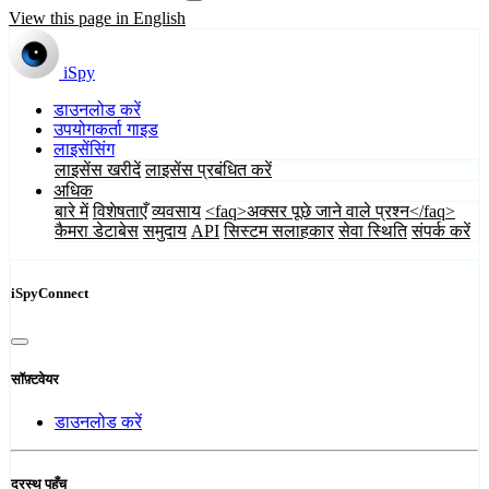
View this page in English
iSpy
डाउनलोड करें
उपयोगकर्ता गाइड
लाइसेंसिंग
लाइसेंस खरीदें
लाइसेंस प्रबंधित करें
अधिक
बारे में
विशेषताएँ
व्यवसाय
<faq>अक्सर पूछे जाने वाले प्रश्न</faq>
कैमरा डेटाबेस
समुदाय
API
सिस्टम सलाहकार
सेवा स्थिति
संपर्क करें
iSpyConnect
सॉफ़्टवेयर
डाउनलोड करें
दूरस्थ पहुँच