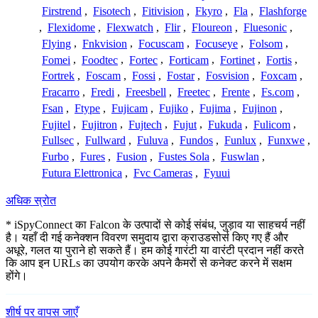
Firstrend
,
Fisotech
,
Fitivision
,
Fkyro
,
Fla
,
Flashforge
,
Flexidome
,
Flexwatch
,
Flir
,
Floureon
,
Fluesonic
,
Flying
,
Fnkvision
,
Focuscam
,
Focuseye
,
Folsom
,
Fomei
,
Foodtec
,
Fortec
,
Forticam
,
Fortinet
,
Fortis
,
Fortrek
,
Foscam
,
Fossi
,
Fostar
,
Fosvision
,
Foxcam
,
Fracarro
,
Fredi
,
Freesbell
,
Freetec
,
Frente
,
Fs.com
,
Fsan
,
Ftype
,
Fujicam
,
Fujiko
,
Fujima
,
Fujinon
,
Fujitel
,
Fujitron
,
Fujtech
,
Fujut
,
Fukuda
,
Fulicom
,
Fullsec
,
Fullward
,
Fuluva
,
Fundos
,
Funlux
,
Funxwe
,
Furbo
,
Fures
,
Fusion
,
Fustes Sola
,
Fuswlan
,
Futura Elettronica
,
Fvc Cameras
,
Fyuui
अधिक स्रोत
* iSpyConnect का Falcon के उत्पादों से कोई संबंध, जुड़ाव या साहचर्य नहीं
है। यहाँ दी गई कनेक्शन विवरण समुदाय द्वारा क्राउडसोर्स किए गए हैं और
अधूरे, गलत या पुराने हो सकते हैं। हम कोई गारंटी या वारंटी प्रदान नहीं करते
कि आप इन URLs का उपयोग करके अपने कैमरों से कनेक्ट करने में सक्षम
होंगे।
शीर्ष पर वापस जाएँ