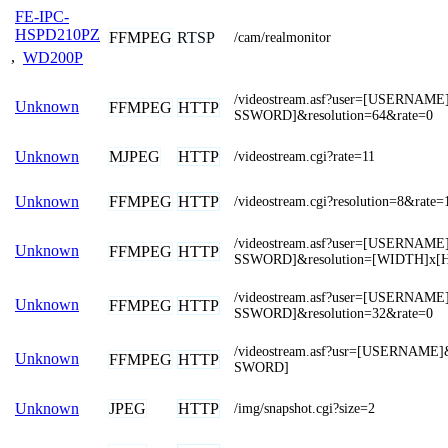
FE-IPC-
HSPD210PZ
FFMPEG
RTSP
/cam/realmonitor
,
WD200P
/videostream.asf?user=[USERNAM
Unknown
FFMPEG
HTTP
SSWORD]&resolution=64&rate=0
MJPEG
HTTP
Unknown
/videostream.cgi?rate=11
FFMPEG
HTTP
Unknown
/videostream.cgi?resolution=8&rate=
/videostream.asf?user=[USERNAM
Unknown
FFMPEG
HTTP
SSWORD]&resolution=[WIDTH]x[
/videostream.asf?user=[USERNAM
Unknown
FFMPEG
HTTP
SSWORD]&resolution=32&rate=0
/videostream.asf?usr=[USERNAME
Unknown
FFMPEG
HTTP
SWORD]
JPEG
HTTP
Unknown
/img/snapshot.cgi?size=2