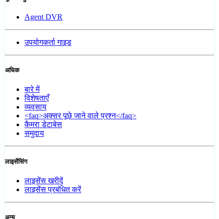
Agent DVR
उपयोगकर्ता गाइड
अधिक
बारे में
विशेषताएँ
व्यवसाय
<faq>अक्सर पूछे जाने वाले प्रश्न</faq>
कैमरा डेटाबेस
समुदाय
लाइसेंसिंग
लाइसेंस खरीदें
लाइसेंस प्रबंधित करें
अन्य