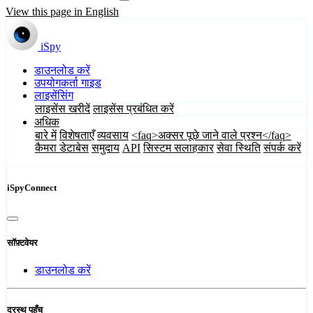
View this page in English
iSpy
डाउनलोड करें
उपयोगकर्ता गाइड
लाइसेंसिंग
लाइसेंस खरीदें
लाइसेंस प्रबंधित करें
अधिक
बारे में
विशेषताएँ
व्यवसाय
<faq>अक्सर पूछे जाने वाले प्रश्न</faq>
कैमरा डेटाबेस
समुदाय
API
सिस्टम सलाहकार
सेवा स्थिति
संपर्क करें
iSpyConnect
सॉफ़्टवेयर
डाउनलोड करें
दूरस्थ पहुँच