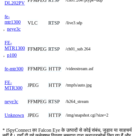
FFMPEG
RTSP
/ch01.264?ptype=udp
DL202PV
fe-
mtr1300
VLC
RTSP
/live3.sdp
,
neye3c
FE-
MTR1300
FFMPEG
RTSP
/ch01_sub.264
,
p100
FFMPEG
HTTP
fe-mtr300
/videostream.asf
FE-
JPEG
HTTP
/tmpfs/auto.jpg
MTR300
FFMPEG
RTSP
neye3c
/h264_stream
JPEG
HTTP
Unknown
/img/snapshot.cgi?size=2
* iSpyConnect का Falcon Eye के उत्पादों से कोई संबंध, जुड़ाव या साहचर्य
नहीं है। यहाँ दी गई कनेक्शन विवरण समुदाय द्वारा क्राउडसोर्स किए गए हैं और