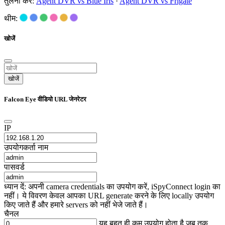
तुलना करें:
Agent DVR vs Blue Iris
·
Agent DVR vs Frigate
थीम:
खोजें
खोजें
Falcon Eye वीडियो URL जेनरेटर
IP
उपयोगकर्ता नाम
पासवर्ड
ध्यान दें: अपनी camera credentials का उपयोग करें, iSpyConnect login का
नहीं। ये विवरण केवल आपका URL generate करने के लिए locally उपयोग
किए जाते हैं और हमारे servers को नहीं भेजे जाते हैं।
चैनल
यह बहुत ही कम उपयोग होता है जब तक