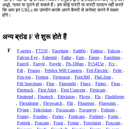
अधूरे, गलत या पुराने हो सकते हैं। हम कोई गारंटी या वारंटी प्रदान नहीं करते
कि आप इन URLs का उपयोग करके अपने कैमरों से कनेक्ट करने में सक्षम
होंगे।
अन्य ब्रांड F से शुरू होते हैं
F
F-series
,
F7210
,
Facetime
,
Faitt0o
,
Faittoo
,
Falcon
,
Falcon Eye
,
Faleemi
,
Falke
,
Fam
,
Fanse
,
Fanshine
,
Fanvil
,
Fanyii
,
Fayele
,
Fb-100ap
,
Fc5415e
,
Fcc
,
Fdt
,
Feasso
,
Febfox Wifi Camera
,
Feit Electric
,
Feite
,
Fen-joo
,
Fenton
,
Ferguson
,
Fern360
,
Fhd-2mp
,
Fifi Spectrum
,
Fine
,
Finesight
,
Finex
,
Fiptec
,
Firas
,
Firetruck
,
First Alert
,
First Concept
,
Firstcam
,
Firstrend
,
Fisotech
,
Fitivision
,
Fkyro
,
Fla
,
Flashforge
,
Flexidome
,
Flexwatch
,
Flir
,
Floureon
,
Fluesonic
,
Flying
,
Fnkvision
,
Focuscam
,
Focuseye
,
Folsom
,
Fomei
,
Foodtec
,
Fortec
,
Forticam
,
Fortinet
,
Fortis
,
Fortrek
,
Foscam
,
Fossi
,
Fostar
,
Fosvision
,
Foxcam
,