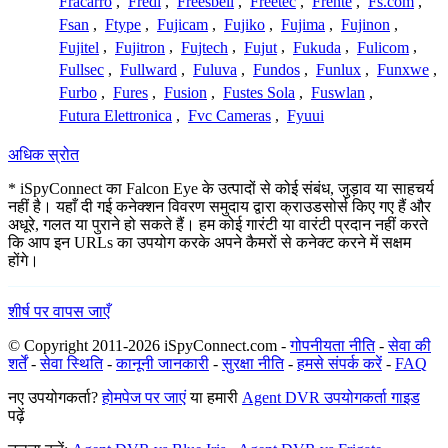
Fracarro
,
Fredi
,
Freesbell
,
Freetec
,
Frente
,
Fs.com
,
Fsan
,
Ftype
,
Fujicam
,
Fujiko
,
Fujima
,
Fujinon
,
Fujitel
,
Fujitron
,
Fujtech
,
Fujut
,
Fukuda
,
Fulicom
,
Fullsec
,
Fullward
,
Fuluva
,
Fundos
,
Funlux
,
Funxwe
,
Furbo
,
Fures
,
Fusion
,
Fustes Sola
,
Fuswlan
,
Futura Elettronica
,
Fvc Cameras
,
Fyuui
अधिक स्रोत
* iSpyConnect का Falcon Eye के उत्पादों से कोई संबंध, जुड़ाव या साहचर्य
नहीं है। यहाँ दी गई कनेक्शन विवरण समुदाय द्वारा क्राउडसोर्स किए गए हैं और
अधूरे, गलत या पुराने हो सकते हैं। हम कोई गारंटी या वारंटी प्रदान नहीं करते
कि आप इन URLs का उपयोग करके अपने कैमरों से कनेक्ट करने में सक्षम
होंगे।
शीर्ष पर वापस जाएँ
© Copyright 2011-2026 iSpyConnect.com -
गोपनीयता नीति
-
सेवा की
शर्तें
-
सेवा स्थिति
-
कानूनी जानकारी
-
सुरक्षा नीति
-
हमसे संपर्क करें
-
FAQ
नए उपयोगकर्ता?
होमपेज पर जाएं
या हमारी
Agent DVR उपयोगकर्ता गाइड
पढ़ें