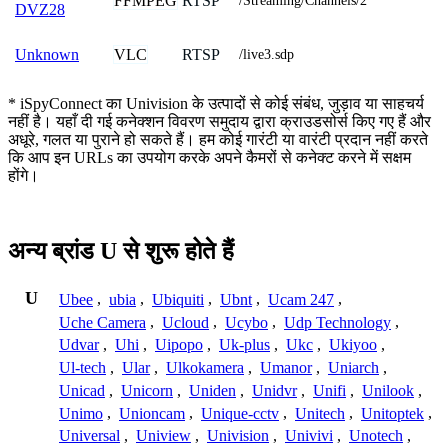
FFMPEG
RTSP
/Streaming/Channels/2
DVZ28
VLC
RTSP
Unknown
/live3.sdp
* iSpyConnect का Univision के उत्पादों से कोई संबंध, जुड़ाव या साहचर्य
नहीं है। यहाँ दी गई कनेक्शन विवरण समुदाय द्वारा क्राउडसोर्स किए गए हैं और
अधूरे, गलत या पुराने हो सकते हैं। हम कोई गारंटी या वारंटी प्रदान नहीं करते
कि आप इन URLs का उपयोग करके अपने कैमरों से कनेक्ट करने में सक्षम
होंगे।
अन्य ब्रांड U से शुरू होते हैं
U
Ubee
,
ubia
,
Ubiquiti
,
Ubnt
,
Ucam 247
,
Uche Camera
,
Ucloud
,
Ucybo
,
Udp Technology
,
Udvar
,
Uhi
,
Uipopo
,
Uk-plus
,
Ukc
,
Ukiyoo
,
Ul-tech
,
Ular
,
Ulkokamera
,
Umanor
,
Uniarch
,
Unicad
,
Unicorn
,
Uniden
,
Unidvr
,
Unifi
,
Unilook
,
Unimo
,
Unioncam
,
Unique-cctv
,
Unitech
,
Unitoptek
,
Universal
,
Uniview
,
Univision
,
Univivi
,
Unotech
,