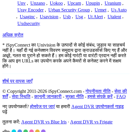
Unv
,
Unzano
,
Uokoo
,
Upcam
,
Upupin
,
Uranium
,
Uray Encoder
,
Urban Security Group
,
Urmet
,
Us Auto
,
Usaginc
,
Usavision
,
Usb
,
Usg
,
Ut Alert
,
Utalent
,
Uxdsecurity
अधिक स्रोत
* iSpyConnect का Univision के उत्पादों से कोई संबंध, जुड़ाव या साहचर्य
नहीं है। यहाँ दी गई कनेक्शन विवरण समुदाय द्वारा क्राउडसोर्स किए गए हैं और
अधूरे, गलत या पुराने हो सकते हैं। हम कोई गारंटी या वारंटी प्रदान नहीं करते
कि आप इन URLs का उपयोग करके अपने कैमरों से कनेक्ट करने में सक्षम
होंगे।
शीर्ष पर वापस जाएँ
© Copyright 2011-2026 iSpyConnect.com -
गोपनीयता नीति
-
सेवा की
शर्तें
-
सेवा स्थिति
-
कानूनी जानकारी
-
सुरक्षा नीति
-
हमसे संपर्क करें
-
FAQ
नए उपयोगकर्ता?
होमपेज पर जाएं
या हमारी
Agent DVR उपयोगकर्ता गाइड
पढ़ें
तुलना करें:
Agent DVR vs Blue Iris
·
Agent DVR vs Frigate