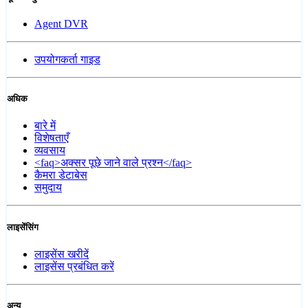
Agent DVR
उपयोगकर्ता गाइड
अधिक
बारे में
विशेषताएँ
व्यवसाय
<faq>अक्सर पूछे जाने वाले प्रश्न</faq>
कैमरा डेटाबेस
समुदाय
लाइसेंसिंग
लाइसेंस खरीदें
लाइसेंस प्रबंधित करें
अन्य