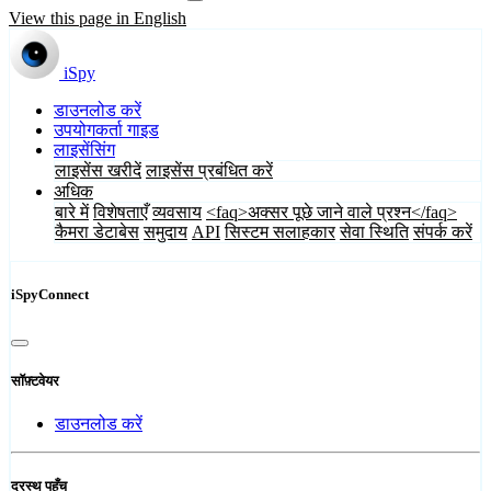
View this page in English
iSpy
डाउनलोड करें
उपयोगकर्ता गाइड
लाइसेंसिंग
लाइसेंस खरीदें
लाइसेंस प्रबंधित करें
अधिक
बारे में
विशेषताएँ
व्यवसाय
<faq>अक्सर पूछे जाने वाले प्रश्न</faq>
कैमरा डेटाबेस
समुदाय
API
सिस्टम सलाहकार
सेवा स्थिति
संपर्क करें
iSpyConnect
सॉफ़्टवेयर
डाउनलोड करें
दूरस्थ पहुँच