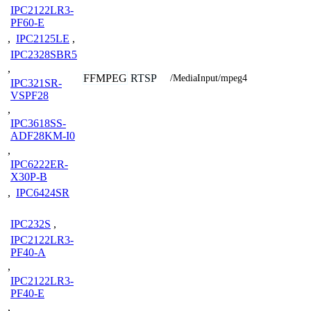
IPC2122LR3-
PF60-E
,
IPC2125LE
,
IPC2328SBR5
,
FFMPEG
RTSP
/MediaInput/mpeg4
IPC321SR-
VSPF28
,
IPC3618SS-
ADF28KM-I0
,
IPC6222ER-
X30P-B
,
IPC6424SR
IPC232S
,
IPC2122LR3-
PF40-A
,
IPC2122LR3-
PF40-E
,