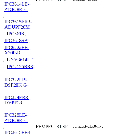
IPC3614LE-
ADF28K-G
,
IPC3615ER3-
ADUPF28M
,
IPC3618
,
IPC3618SB
,
IPC6222ER-
X30P-B
,
UNV3614LE
,
IPC2125BR3
IPC322LB-
DSF28K-G
,
IPC324ER3-
DVPF28
,
IPC328LE-
ADF28K-G
FFMPEG
RTSP
,
/unicast/c1/s0/live
IPC3615ER3-