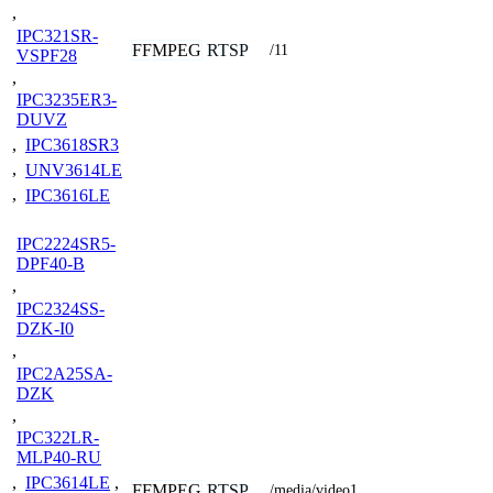
,
IPC321SR-
FFMPEG
RTSP
/11
VSPF28
,
IPC3235ER3-
DUVZ
,
IPC3618SR3
,
UNV3614LE
,
IPC3616LE
IPC2224SR5-
DPF40-B
,
IPC2324SS-
DZK-I0
,
IPC2A25SA-
DZK
,
IPC322LR-
MLP40-RU
,
IPC3614LE
,
FFMPEG
RTSP
/media/video1