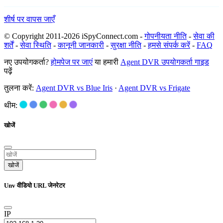
शीर्ष पर वापस जाएँ
© Copyright 2011-2026 iSpyConnect.com -
गोपनीयता नीति
-
सेवा की
शर्तें
-
सेवा स्थिति
-
कानूनी जानकारी
-
सुरक्षा नीति
-
हमसे संपर्क करें
-
FAQ
नए उपयोगकर्ता?
होमपेज पर जाएं
या हमारी
Agent DVR उपयोगकर्ता गाइड
पढ़ें
तुलना करें:
Agent DVR vs Blue Iris
·
Agent DVR vs Frigate
थीम:
खोजें
खोजें
Unv वीडियो URL जेनरेटर
IP