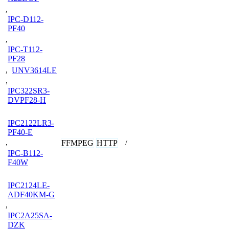
,
IPC-D112-
PF40
,
IPC-T112-
PF28
,
UNV3614LE
,
IPC322SR3-
DVPF28-H
IPC2122LR3-
PF40-E
,
FFMPEG
HTTP
/
IPC-B112-
F40W
IPC2124LE-
ADF40KM-G
,
IPC2A25SA-
DZK