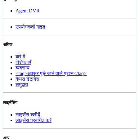
Agent DVR
उपयोगकर्ता गाइड
अधिक
बारे में
विशेषताएँ
व्यवसाय
<faq>अक्सर पूछे जाने वाले प्रश्न</faq>
कैमरा डेटाबेस
समुदाय
लाइसेंसिंग
लाइसेंस खरीदें
लाइसेंस प्रबंधित करें
अन्य