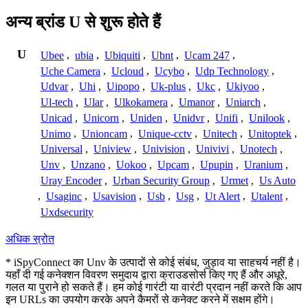
अन्य ब्रांड U से शुरू होते हैं
U
Ubee
,
ubia
,
Ubiquiti
,
Ubnt
,
Ucam 247
,
Uche Camera
,
Ucloud
,
Ucybo
,
Udp Technology
,
Udvar
,
Uhi
,
Uipopo
,
Uk-plus
,
Ukc
,
Ukiyoo
,
Ul-tech
,
Ular
,
Ulkokamera
,
Umanor
,
Uniarch
,
Unicad
,
Unicorn
,
Uniden
,
Unidvr
,
Unifi
,
Unilook
,
Unimo
,
Unioncam
,
Unique-cctv
,
Unitech
,
Unitoptek
,
Universal
,
Uniview
,
Univision
,
Univivi
,
Unotech
,
Unv
,
Unzano
,
Uokoo
,
Upcam
,
Upupin
,
Uranium
,
Uray Encoder
,
Urban Security Group
,
Urmet
,
Us Auto
,
Usaginc
,
Usavision
,
Usb
,
Usg
,
Ut Alert
,
Utalent
,
Uxdsecurity
अधिक स्रोत
* iSpyConnect का Unv के उत्पादों से कोई संबंध, जुड़ाव या साहचर्य नहीं है।
यहाँ दी गई कनेक्शन विवरण समुदाय द्वारा क्राउडसोर्स किए गए हैं और अधूरे,
गलत या पुराने हो सकते हैं। हम कोई गारंटी या वारंटी प्रदान नहीं करते कि आप
इन URLs का उपयोग करके अपने कैमरों से कनेक्ट करने में सक्षम होंगे।