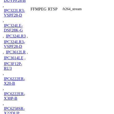
DUVPF28-B
,
FFMPEG
RTSP
/h264_stream
IPC322LR3-
VSPF28-D
,
IPC324LE-
DSF28K-G
,
IPC324LR3
,
IPC324LR3-
VSPF28-D
,
IPC3612LR
,
IPC3614LE
,
IPC3F12P-
RU3
,
IPC6222ER-
X20-B
,
IPC6222ER-
X30P-B
,
IPC6258SR-
X22DUP