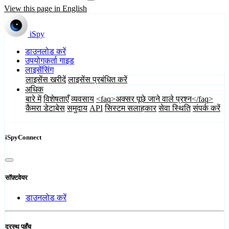
View this page in English
iSpy
डाउनलोड करें
उपयोगकर्ता गाइड
लाइसेंसिंग
लाइसेंस खरीदें
लाइसेंस प्रबंधित करें
अधिक
बारे में
विशेषताएँ
व्यवसाय
<faq>अक्सर पूछे जाने वाले प्रश्न</faq>
कैमरा डेटाबेस
समुदाय
API
सिस्टम सलाहकार
सेवा स्थिति
संपर्क करें
iSpyConnect
सॉफ़्टवेयर
डाउनलोड करें
दूरस्थ पहुँच