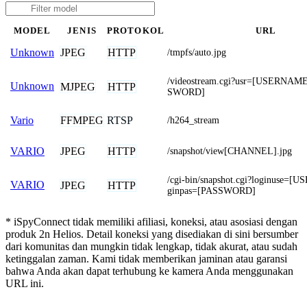
MODEL
JENIS
PROTOKOL
URL
JPEG
HTTP
Unknown
/tmpfs/auto.jpg
/videostream.cgi?usr=[USERNA
Unknown
MJPEG
HTTP
SWORD]
FFMPEG
RTSP
Vario
/h264_stream
JPEG
HTTP
VARIO
/snapshot/view[CHANNEL].jpg
/cgi-bin/snapshot.cgi?loginuse=
VARIO
JPEG
HTTP
ginpas=[PASSWORD]
* iSpyConnect tidak memiliki afiliasi, koneksi, atau asosiasi dengan
produk 2n Helios. Detail koneksi yang disediakan di sini bersumber
dari komunitas dan mungkin tidak lengkap, tidak akurat, atau sudah
ketinggalan zaman. Kami tidak memberikan jaminan atau garansi
bahwa Anda akan dapat terhubung ke kamera Anda menggunakan
URL ini.