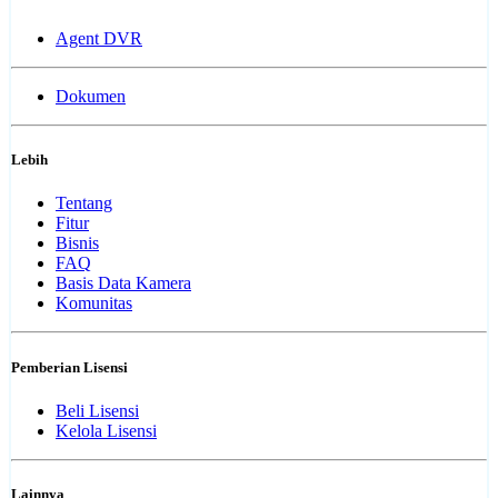
Agent DVR
Dokumen
Lebih
Tentang
Fitur
Bisnis
FAQ
Basis Data Kamera
Komunitas
Pemberian Lisensi
Beli Lisensi
Kelola Lisensi
Lainnya