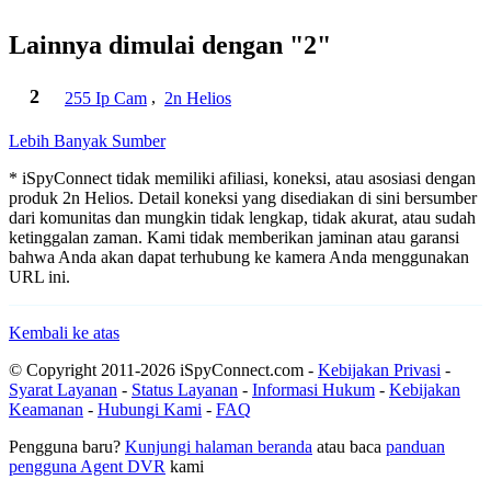
Lainnya dimulai dengan "2"
2
255 Ip Cam
,
2n Helios
Lebih Banyak Sumber
* iSpyConnect tidak memiliki afiliasi, koneksi, atau asosiasi dengan
produk 2n Helios. Detail koneksi yang disediakan di sini bersumber
dari komunitas dan mungkin tidak lengkap, tidak akurat, atau sudah
ketinggalan zaman. Kami tidak memberikan jaminan atau garansi
bahwa Anda akan dapat terhubung ke kamera Anda menggunakan
URL ini.
Kembali ke atas
© Copyright 2011-2026 iSpyConnect.com -
Kebijakan Privasi
-
Syarat Layanan
-
Status Layanan
-
Informasi Hukum
-
Kebijakan
Keamanan
-
Hubungi Kami
-
FAQ
Pengguna baru?
Kunjungi halaman beranda
atau baca
panduan
pengguna Agent DVR
kami