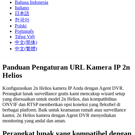
Bahasa Indonesia
Italiano
日本語
한국어
Polski
Português
Tiếng Việt
中文(简体)
中文(繁體)
Panduan Pengaturan URL Kamera IP 2n
Helios
Konfigurasikan 2n Helios kamera IP Anda dengan Agent DVR.
Perangkat lunak surveillance gratis kami mencakup wizard setup
yang disesuaikan untuk model 2n Helios, dan kompatibilitas
ONVIF dan RTSP memberikan opsi koneksi yang fleksibel di
berbagai platform. Baik untuk keamanan rumah atau surveillance
kantor, 2n Helios kamera dengan Agent DVR menyediakan
monitoring yang andal dan aman.
Perangkat lunak yang kompatibel dengan