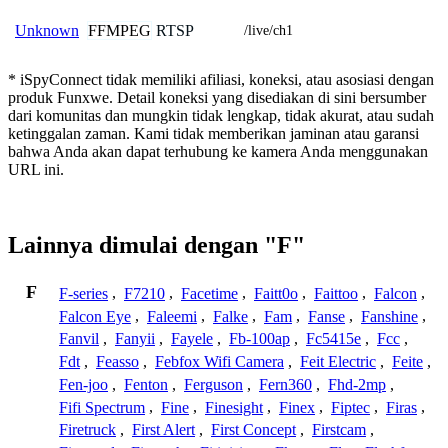
FFMPEG
RTSP
Unknown
/live/ch1
* iSpyConnect tidak memiliki afiliasi, koneksi, atau asosiasi dengan
produk Funxwe. Detail koneksi yang disediakan di sini bersumber
dari komunitas dan mungkin tidak lengkap, tidak akurat, atau sudah
ketinggalan zaman. Kami tidak memberikan jaminan atau garansi
bahwa Anda akan dapat terhubung ke kamera Anda menggunakan
URL ini.
Lainnya dimulai dengan "F"
F
F-series
,
F7210
,
Facetime
,
Faitt0o
,
Faittoo
,
Falcon
,
Falcon Eye
,
Faleemi
,
Falke
,
Fam
,
Fanse
,
Fanshine
,
Fanvil
,
Fanyii
,
Fayele
,
Fb-100ap
,
Fc5415e
,
Fcc
,
Fdt
,
Feasso
,
Febfox Wifi Camera
,
Feit Electric
,
Feite
,
Fen-joo
,
Fenton
,
Ferguson
,
Fern360
,
Fhd-2mp
,
Fifi Spectrum
,
Fine
,
Finesight
,
Finex
,
Fiptec
,
Firas
,
Firetruck
,
First Alert
,
First Concept
,
Firstcam
,