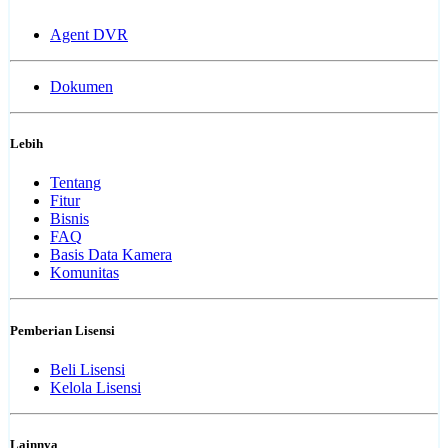
Agent DVR
Dokumen
Lebih
Tentang
Fitur
Bisnis
FAQ
Basis Data Kamera
Komunitas
Pemberian Lisensi
Beli Lisensi
Kelola Lisensi
Lainnya