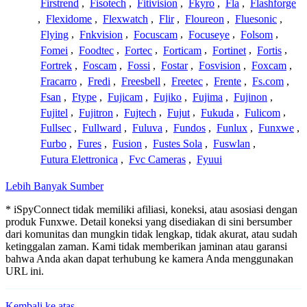
Firstrend
,
Fisotech
,
Fitivision
,
Fkyro
,
Fla
,
Flashforge
,
Flexidome
,
Flexwatch
,
Flir
,
Floureon
,
Fluesonic
,
Flying
,
Fnkvision
,
Focuscam
,
Focuseye
,
Folsom
,
Fomei
,
Foodtec
,
Fortec
,
Forticam
,
Fortinet
,
Fortis
,
Fortrek
,
Foscam
,
Fossi
,
Fostar
,
Fosvision
,
Foxcam
,
Fracarro
,
Fredi
,
Freesbell
,
Freetec
,
Frente
,
Fs.com
,
Fsan
,
Ftype
,
Fujicam
,
Fujiko
,
Fujima
,
Fujinon
,
Fujitel
,
Fujitron
,
Fujtech
,
Fujut
,
Fukuda
,
Fulicom
,
Fullsec
,
Fullward
,
Fuluva
,
Fundos
,
Funlux
,
Funxwe
,
Furbo
,
Fures
,
Fusion
,
Fustes Sola
,
Fuswlan
,
Futura Elettronica
,
Fvc Cameras
,
Fyuui
Lebih Banyak Sumber
* iSpyConnect tidak memiliki afiliasi, koneksi, atau asosiasi dengan
produk Funxwe. Detail koneksi yang disediakan di sini bersumber
dari komunitas dan mungkin tidak lengkap, tidak akurat, atau sudah
ketinggalan zaman. Kami tidak memberikan jaminan atau garansi
bahwa Anda akan dapat terhubung ke kamera Anda menggunakan
URL ini.
Kembali ke atas