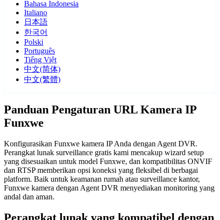
Bahasa Indonesia
Italiano
日本語
한국어
Polski
Português
Tiếng Việt
中文(简体)
中文(繁體)
Panduan Pengaturan URL Kamera IP
Funxwe
Konfigurasikan Funxwe kamera IP Anda dengan Agent DVR.
Perangkat lunak surveillance gratis kami mencakup wizard setup
yang disesuaikan untuk model Funxwe, dan kompatibilitas ONVIF
dan RTSP memberikan opsi koneksi yang fleksibel di berbagai
platform. Baik untuk keamanan rumah atau surveillance kantor,
Funxwe kamera dengan Agent DVR menyediakan monitoring yang
andal dan aman.
Perangkat lunak yang kompatibel dengan