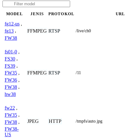
MODEL
JENIS
PROTOKOL
URL
fg12-us
,
FFMPEG
RTSP
fg13
,
/live/ch0
FW38
fs01-0
,
FS30
,
FS39
,
FFMPEG
RTSP
FW35
,
/11
FW36
,
FW38
,
hw38
fw22
,
FW35
,
JPEG
HTTP
/tmpfs/auto.jpg
FW38
,
FW38-
US