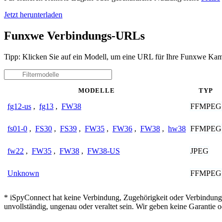
Jetzt herunterladen
Funxwe Verbindungs-URLs
Tipp: Klicken Sie auf ein Modell, um eine URL für Ihre Funxwe Kam
MODELLE
TYP
FFMPEG
fg12-us
,
fg13
,
FW38
FFMPEG
fs01-0
,
FS30
,
FS39
,
FW35
,
FW36
,
FW38
,
hw38
JPEG
fw22
,
FW35
,
FW38
,
FW38-US
FFMPEG
Unknown
* iSpyConnect hat keine Verbindung, Zugehörigkeit oder Verbindung
unvollständig, ungenau oder veraltet sein. Wir geben keine Garantie