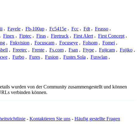
ii
,
Fayele
,
Fb-100ap
,
Fc5415e
,
Fcc
,
Fdt
,
Feasso
,
,
Finex
,
Fiptec
,
Firas
,
Firetruck
,
First Alert
,
First Concept
,
ing
,
Fnkvision
,
Focuscam
,
Focuseye
,
Folsom
,
Fomei
,
bell
,
Freetec
,
Frente
,
Fs.com
,
Fsan
,
Ftype
,
Fujicam
,
Fujiko
,
xwe
,
Furbo
,
Fures
,
Fusion
,
Fustes Sola
,
Fuswlan
,
sdetails wurden von der Community zusammengestellt und können
e URLs verbinden können.
eitsrichtlinie
-
Kontaktieren Sie uns
-
Häufig gestellte Fragen