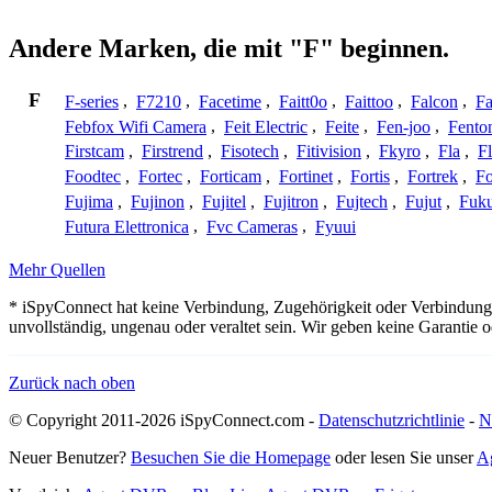
Andere Marken, die mit "F" beginnen.
F
F-series
,
F7210
,
Facetime
,
Faitt0o
,
Faittoo
,
Falcon
,
Fa
Febfox Wifi Camera
,
Feit Electric
,
Feite
,
Fen-joo
,
Fento
Firstcam
,
Firstrend
,
Fisotech
,
Fitivision
,
Fkyro
,
Fla
,
F
Foodtec
,
Fortec
,
Forticam
,
Fortinet
,
Fortis
,
Fortrek
,
F
Fujima
,
Fujinon
,
Fujitel
,
Fujitron
,
Fujtech
,
Fujut
,
Fuk
Futura Elettronica
,
Fvc Cameras
,
Fyuui
Mehr Quellen
* iSpyConnect hat keine Verbindung, Zugehörigkeit oder Verbindung
unvollständig, ungenau oder veraltet sein. Wir geben keine Garantie
Zurück nach oben
© Copyright 2011-2026 iSpyConnect.com -
Datenschutzrichtlinie
-
N
Neuer Benutzer?
Besuchen Sie die Homepage
oder lesen Sie unser
A