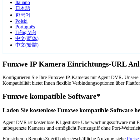
Italiano
日本語
한국어
Polski
Português
Tiếng Việt
中文(简体)
中文(繁體)
Funxwe IP Kamera Einrichtungs-URL Anl
Konfigurieren Sie Ihre Funxwe IP-Kameras mit Agent DVR. Unsere k
Kompatibilität bietet Ihnen flexible Verbindungsoptionen über Pla
Funxwe kompatible Software*
Laden Sie kostenlose Funxwe kompatible Software he
Agent DVR ist kostenlose KI-gestützte Überwachungssoftware mit Ech
unbegrenzte Kameras und ermöglicht Fernzugriff ohne Port-Weiterle
Für sicheren Remote-Zugriff oder geschäftliche Nutzung siehe
Preise