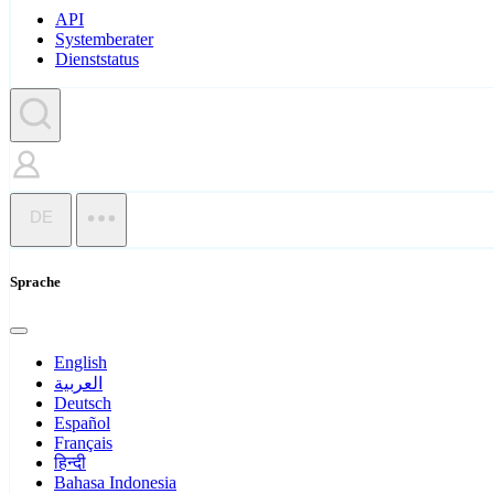
API
Systemberater
Dienststatus
DE
Sprache
English
العربية
Deutsch
Español
Français
हिन्दी
Bahasa Indonesia