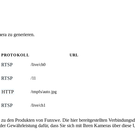
era zu generieren.
PROTOKOLL
URL
RTSP
/live/ch0
RTSP
/11
HTTP
/tmpfs/auto.jpg
RTSP
/live/ch1
 zu den Produkten von Funxwe. Die hier bereitgestellten Verbindung
 oder Gewährleistung dafür, dass Sie sich mit Ihren Kameras über dies