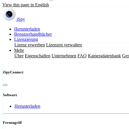
View this page in English
iSpy
Herunterladen
Benutzerhandbücher
Lizenzierung
Lizenz erwerben
Lizenzen verwalten
Mehr
Über
Eigenschaften
Unternehmen
FAQ
Kameradatenbank
Gem
iSpyConnect
Software
Herunterladen
Fernzugriff