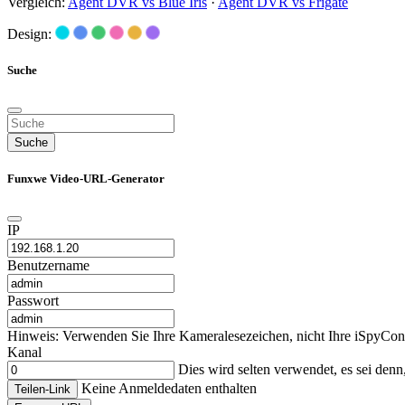
Vergleich:
Agent DVR vs Blue Iris
·
Agent DVR vs Frigate
Design:
Suche
Suche
Funxwe Video-URL-Generator
IP
Benutzername
Passwort
Hinweis: Verwenden Sie Ihre Kameralesezeichen, nicht Ihre iSpyCon
Kanal
Dies wird selten verwendet, es sei den
Keine Anmeldedaten enthalten
Teilen-Link