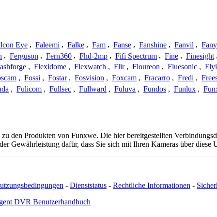
lcon Eye
,
Faleemi
,
Falke
,
Fam
,
Fanse
,
Fanshine
,
Fanvil
,
Fany
n
,
Ferguson
,
Fern360
,
Fhd-2mp
,
Fifi Spectrum
,
Fine
,
Finesight
lashforge
,
Flexidome
,
Flexwatch
,
Flir
,
Floureon
,
Fluesonic
,
Fly
oscam
,
Fossi
,
Fostar
,
Fosvision
,
Foxcam
,
Fracarro
,
Fredi
,
Frees
uda
,
Fulicom
,
Fullsec
,
Fullward
,
Fuluva
,
Fundos
,
Funlux
,
Fun
 zu den Produkten von Funxwe. Die hier bereitgestellten Verbindung
 oder Gewährleistung dafür, dass Sie sich mit Ihren Kameras über dies
utzungsbedingungen
-
Dienststatus
-
Rechtliche Informationen
-
Sicherh
gent DVR Benutzerhandbuch