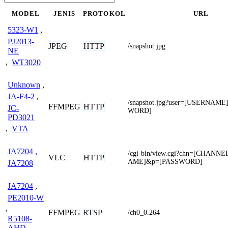
MODEL
JENIS
PROTOKOL
URL
5323-W1
,
PJ2013-
JPEG
HTTP
/snapshot.jpg
NE
,
WT3020
Unknown
,
JA-F4-2
,
/snapshot.jpg?user=[USERNAM
FFMPEG
HTTP
JC-
WORD]
PD3021
,
VTA
JA7204
,
/cgi-bin/view.cgi?chn=[CHAN
VLC
HTTP
AME]&p=[PASSWORD]
JA7208
JA7204
,
PE2010-W
,
FFMPEG
RTSP
/ch0_0.264
R5108-
AHD