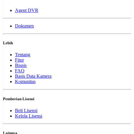
Agent DVR
Dokumen
Lebih
Tentang
Fitur
Bisnis
FAQ
Basis Data Kamera
Komunitas
Pemberian Lisensi
Beli Lisensi
Kelola Lisensi
Lainnya