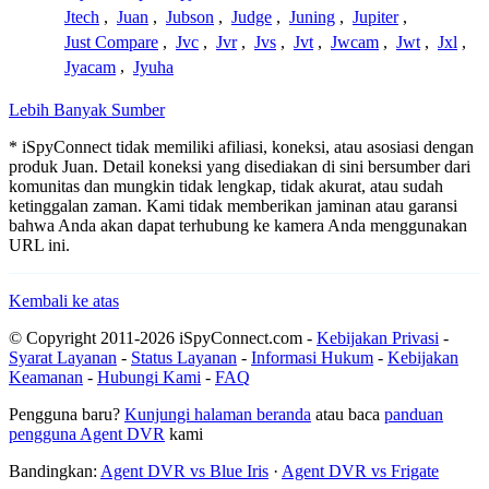
Jtech
,
Juan
,
Jubson
,
Judge
,
Juning
,
Jupiter
,
Just Compare
,
Jvc
,
Jvr
,
Jvs
,
Jvt
,
Jwcam
,
Jwt
,
Jxl
,
Jyacam
,
Jyuha
Lebih Banyak Sumber
* iSpyConnect tidak memiliki afiliasi, koneksi, atau asosiasi dengan
produk Juan. Detail koneksi yang disediakan di sini bersumber dari
komunitas dan mungkin tidak lengkap, tidak akurat, atau sudah
ketinggalan zaman. Kami tidak memberikan jaminan atau garansi
bahwa Anda akan dapat terhubung ke kamera Anda menggunakan
URL ini.
Kembali ke atas
© Copyright 2011-2026 iSpyConnect.com -
Kebijakan Privasi
-
Syarat Layanan
-
Status Layanan
-
Informasi Hukum
-
Kebijakan
Keamanan
-
Hubungi Kami
-
FAQ
Pengguna baru?
Kunjungi halaman beranda
atau baca
panduan
pengguna Agent DVR
kami
Bandingkan:
Agent DVR vs Blue Iris
·
Agent DVR vs Frigate