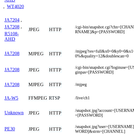
,
WT4020
JA7204
,
JA7208
,
/cgi-bin/snapshot.cgi?chn=[C
JPEG
HTTP
RNAME]&p=[PASSWORD]
R5108-
AHD
/mjpeg?res=full&x0=0&y0=0&x
JA7208
MJPEG
HTTP
0%&quality=12&doublescan=0
/cgi-bin/snapshot.cgi?loginuse
JA7208
JPEG
HTTP
ginpas=[PASSWORD]
MJPEG
HTTP
JA7208
/mjpeg
FFMPEG
RTSP
JA-W5
/live/ch1
/snapshot.jpg?account=[USERN
Unknown
JPEG
HTTP
=[PASSWORD]
/snapshot.jpg?user=[USERNAM
PE30
JPEG
HTTP
WORD]&strm=[CHANNEL]