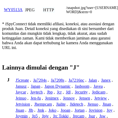
/snapshot.jpg?user=[USERNAM
WY0513A
JPEG
HTTP
WORD]&strm=0
* iSpyConnect tidak memiliki afiliasi, koneksi, atau asosiasi dengan
produk Juan. Detail koneksi yang disediakan di sini bersumber dari
komunitas dan mungkin tidak lengkap, tidak akurat, atau sudah
ketinggalan zaman. Kami tidak memberikan jaminan atau garansi
bahwa Anda akan dapat terhubung ke kamera Anda menggunakan
URL ini.
Lainnya dimulai dengan "J"
J
J5create
,
Ja7204s
,
Ja7208s
,
Ja7216nc
,
Jalan
,
Janex
,
Janusz
,
Japan
,
Japon Dynamic
,
Jasboom
,
Javea
,
Jaycar
,
Jaytech
,
Jbp
,
Jcr
,
Jdl
,
Jecurity
,
Jedicam
,
Jeinuo
,
Jen-fu
,
Jenimex
,
Jennov
,
Jensen
,
Jetview
,
Jetvision
,
Jhempcam
,
Jialite
,
Jidetech
,
Jienuo
,
Jinan
,
Jiuan
,
Jlb
,
Jmk
,
Joko
,
Jooan
,
Jortan
,
Jovision
,
Joy
,
Joymin
,
Jp5
,
Jpjv
,
Jrc Tokki
,
Jrecam
,
Jsur
,
Jsw
,