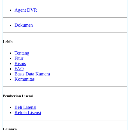
Agent DVR
Dokumen
Lebih
Tentang
Fitur
Bisnis
FAQ
Basis Data Kamera
Komunitas
Pemberian Lisensi
Beli Lisensi
Kelola Lisensi
Lainnya