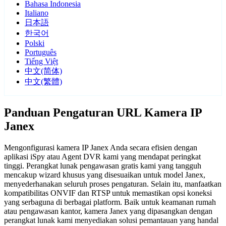
Bahasa Indonesia
Italiano
日本語
한국어
Polski
Português
Tiếng Việt
中文(简体)
中文(繁體)
Panduan Pengaturan URL Kamera IP
Janex
Mengonfigurasi kamera IP Janex Anda secara efisien dengan
aplikasi iSpy atau Agent DVR kami yang mendapat peringkat
tinggi. Perangkat lunak pengawasan gratis kami yang tangguh
mencakup wizard khusus yang disesuaikan untuk model Janex,
menyederhanakan seluruh proses pengaturan. Selain itu, manfaatkan
kompatibilitas ONVIF dan RTSP untuk memastikan opsi koneksi
yang serbaguna di berbagai platform. Baik untuk keamanan rumah
atau pengawasan kantor, kamera Janex yang dipasangkan dengan
perangkat lunak kami menyediakan solusi pemantauan yang handal