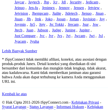
Jaycar
,
Jaytech
,
Jbp
,
Jcr
,
Jdl
,
Jecurity
,
Jedicam
,
Jeinuo
,
Jen-fu
,
Jenimex
,
Jennov
,
Jensen
,
Jetview
,
Jetvision
,
Jhempcam
,
Jialite
,
Jidetech
,
Jienuo
,
Jinan
,
Jiuan
,
Jlb
,
Jmk
,
Joko
,
Jooan
,
Jortan
,
Jovision
,
Joy
,
Joymin
,
Jp5
,
Jpjv
,
Jrc Tokki
,
Jrecam
,
Jsur
,
Jsw
,
Jtech
,
Juan
,
Jubson
,
Judge
,
Juning
,
Jupiter
,
Just Compare
,
Jvc
,
Jvr
,
Jvs
,
Jvt
,
Jwcam
,
Jwt
,
Jxl
,
Jyacam
,
Jyuha
Lebih Banyak Sumber
* iSpyConnect tidak memiliki afiliasi, koneksi, atau asosiasi dengan
produk-produk Janex. Detail koneksi yang disediakan di sini
bersumber dari komunitas dan mungkin tidak lengkap, tidak akurat,
atau kadaluwarsa. Kami tidak memberikan jaminan atau garansi
bahwa Anda akan dapat terhubung ke kamera Anda menggunakan
URL ini.
Kembali ke atas
© Hak Cipta 2011-2026 iSpyConnect.com -
Kebijakan Privasi
-
Syarat Layanan
-
Status Layanan
-
Informasi Hukum
-
Kebijakan