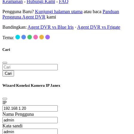
Keamanan
-
Hubungi Kami
-
FAQ
Pengguna Baru?
Kunjungi halaman utama
atau baca
Panduan
Pengguna Agent DVR
kami
Bandingkan:
Agent DVR vs Blue Iris
·
Agent DVR vs Frigate
Tema:
Cari
Cari
Wizard Koneksi Kamera IP Janex
IP
Nama Pengguna
Kata sandi