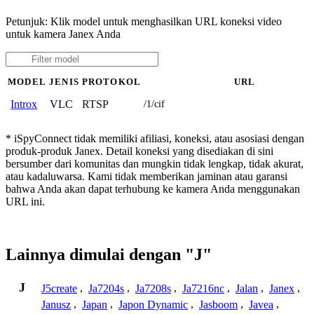
Petunjuk: Klik model untuk menghasilkan URL koneksi video
untuk kamera Janex Anda
MODEL
JENIS
PROTOKOL
URL
VLC
RTSP
Introx
/1/cif
* iSpyConnect tidak memiliki afiliasi, koneksi, atau asosiasi dengan
produk-produk Janex. Detail koneksi yang disediakan di sini
bersumber dari komunitas dan mungkin tidak lengkap, tidak akurat,
atau kadaluwarsa. Kami tidak memberikan jaminan atau garansi
bahwa Anda akan dapat terhubung ke kamera Anda menggunakan
URL ini.
Lainnya dimulai dengan "J"
J
J5create
,
Ja7204s
,
Ja7208s
,
Ja7216nc
,
Jalan
,
Janex
,
Janusz
,
Japan
,
Japon Dynamic
,
Jasboom
,
Javea
,