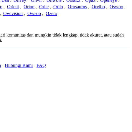
 Usa
,
Onvey
,
Onvif
,
Onwote
,
Oossxx
,
Opax
,
Openeye
,
ro
,
Orient
,
Orion
,
Orite
,
Orllo
,
Orosaurus
,
Orvibo
,
Oswoo
,
,
Owlvision
,
Owsoo
,
Ozero
dari komunitas dan mungkin tidak lengkap, tidak akurat, atau sudah
i.
n
-
Hubungi Kami
-
FAQ