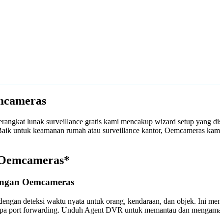
mcameras
ngkat lunak surveillance gratis kami mencakup wizard setup yang d
. Baik untuk keamanan rumah atau surveillance kantor, Oemcameras 
n Oemcameras*
engan Oemcameras
engan deteksi waktu nyata untuk orang, kendaraan, dan objek. Ini m
anpa port forwarding. Unduh Agent DVR untuk memantau dan mengama