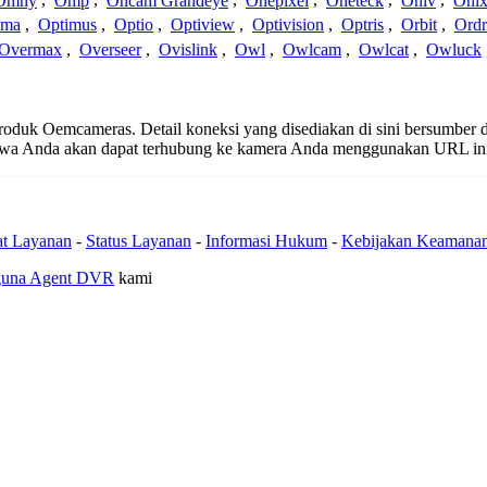
Omny
,
Omp
,
Oncam Grandeye
,
Onepixel
,
Oneteck
,
Oniv
,
Onix
ima
,
Optimus
,
Optio
,
Optiview
,
Optivision
,
Optris
,
Orbit
,
Ord
Overmax
,
Overseer
,
Ovislink
,
Owl
,
Owlcam
,
Owlcat
,
Owluck
 produk Oemcameras. Detail koneksi yang disediakan di sini bersumber 
ahwa Anda akan dapat terhubung ke kamera Anda menggunakan URL in
at Layanan
-
Status Layanan
-
Informasi Hukum
-
Kebijakan Keamana
guna Agent DVR
kami