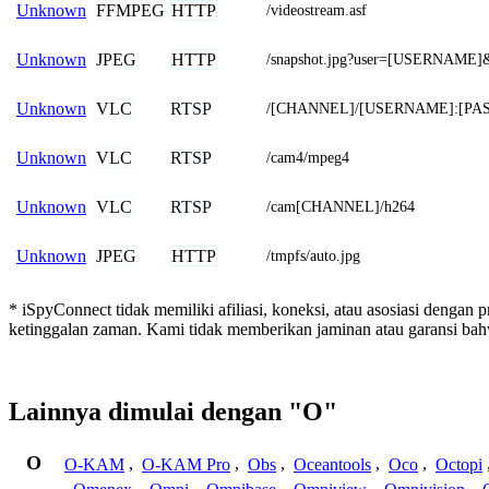
FFMPEG
HTTP
Unknown
/videostream.asf
JPEG
HTTP
Unknown
/snapshot.jpg?user=[USERNAM
VLC
RTSP
Unknown
/[CHANNEL]/[USERNAME]:[PA
VLC
RTSP
Unknown
/cam4/mpeg4
VLC
RTSP
Unknown
/cam[CHANNEL]/h264
JPEG
HTTP
Unknown
/tmpfs/auto.jpg
* iSpyConnect tidak memiliki afiliasi, koneksi, atau asosiasi dengan
ketinggalan zaman. Kami tidak memberikan jaminan atau garansi b
Lainnya dimulai dengan "O"
O
O-KAM
,
O-KAM Pro
,
Obs
,
Oceantools
,
Oco
,
Octopi