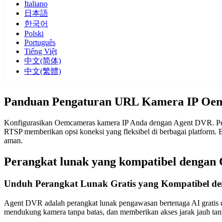
Italiano
日本語
한국어
Polski
Português
Tiếng Việt
中文(简体)
中文(繁體)
Panduan Pengaturan URL Kamera IP Oe
Konfigurasikan Oemcameras kamera IP Anda dengan Agent DVR. Pera
RTSP memberikan opsi koneksi yang fleksibel di berbagai platform
aman.
Perangkat lunak yang kompatibel denga
Unduh Perangkat Lunak Gratis yang Kompatibel d
Agent DVR adalah perangkat lunak pengawasan bertenaga AI gratis d
mendukung kamera tanpa batas, dan memberikan akses jarak jauh t