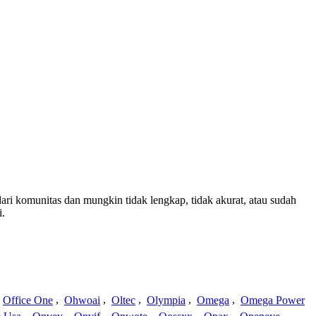
dari komunitas dan mungkin tidak lengkap, tidak akurat, atau sudah
i.
Office One
,
Ohwoai
,
Oltec
,
Olympia
,
Omega
,
Omega Power