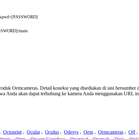
E]&pwd=[PASSWORD]
SSWORD]/main
 produk Oemcameras. Detail koneksi yang disediakan di sini bersumber 
ahwa Anda akan dapat terhubung ke kamera Anda menggunakan URL in
,
Octoprint
,
Ocular
,
Oculus
,
Odesys
,
Oem
,
Oemcameras
,
Off
,