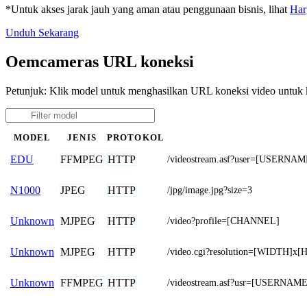
*Untuk akses jarak jauh yang aman atau penggunaan bisnis, lihat
Har
Unduh Sekarang
Oemcameras URL koneksi
Petunjuk: Klik model untuk menghasilkan URL koneksi video untu
MODEL
JENIS
PROTOKOL
FFMPEG
HTTP
EDU
/videostream.asf?user=[USERN
JPEG
HTTP
N1000
/jpg/image.jpg?size=3
MJPEG
HTTP
Unknown
/video?profile=[CHANNEL]
MJPEG
HTTP
Unknown
/video.cgi?resolution=[WIDTH]x
FFMPEG
HTTP
Unknown
/videostream.asf?usr=[USERN