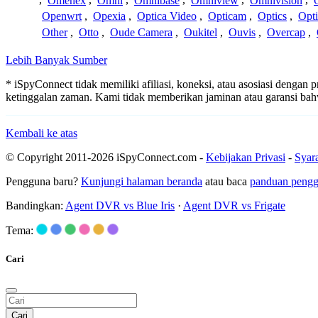
,
Omenex
,
Omni
,
Omnibase
,
Omniview
,
Omnivision
,
Openwrt
,
Opexia
,
Optica Video
,
Opticam
,
Optics
,
Opt
Other
,
Otto
,
Oude Camera
,
Oukitel
,
Ouvis
,
Overcap
,
Lebih Banyak Sumber
* iSpyConnect tidak memiliki afiliasi, koneksi, atau asosiasi dengan
ketinggalan zaman. Kami tidak memberikan jaminan atau garansi b
Kembali ke atas
© Copyright 2011-2026 iSpyConnect.com -
Kebijakan Privasi
-
Syar
Pengguna baru?
Kunjungi halaman beranda
atau baca
panduan peng
Bandingkan:
Agent DVR vs Blue Iris
·
Agent DVR vs Frigate
Tema:
Cari
Cari