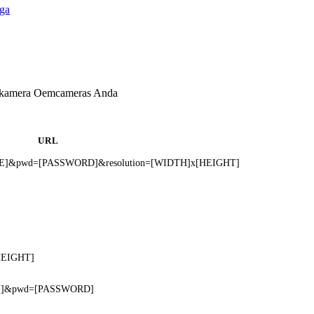
ga
k kamera Oemcameras Anda
URL
AME]&pwd=[PASSWORD]&resolution=[WIDTH]x[HEIGHT]
[HEIGHT]
AME]&pwd=[PASSWORD]