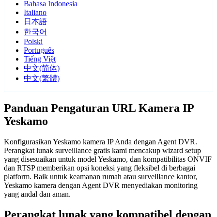
Bahasa Indonesia
Italiano
日本語
한국어
Polski
Português
Tiếng Việt
中文(简体)
中文(繁體)
Panduan Pengaturan URL Kamera IP
Yeskamo
Konfigurasikan Yeskamo kamera IP Anda dengan Agent DVR.
Perangkat lunak surveillance gratis kami mencakup wizard setup
yang disesuaikan untuk model Yeskamo, dan kompatibilitas ONVIF
dan RTSP memberikan opsi koneksi yang fleksibel di berbagai
platform. Baik untuk keamanan rumah atau surveillance kantor,
Yeskamo kamera dengan Agent DVR menyediakan monitoring
yang andal dan aman.
Perangkat lunak yang kompatibel dengan