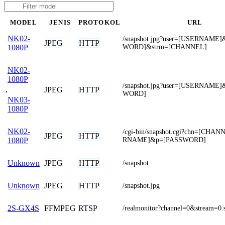
MODEL
JENIS
PROTOKOL
URL
NK02-
/snapshot.jpg?user=[USERNAME
JPEG
HTTP
WORD]&strm=[CHANNEL]
1080P
NK02-
1080P
/snapshot.jpg?user=[USERNAME
,
JPEG
HTTP
WORD]
NK03-
1080P
NK02-
/cgi-bin/snapshot.cgi?chn=[CH
JPEG
HTTP
RNAME]&p=[PASSWORD]
1080P
JPEG
HTTP
Unknown
/snapshot
JPEG
HTTP
Unknown
/snapshot.jpg
FFMPEG
RTSP
2S-GX4S
/realmonitor?channel=0&stream=0.