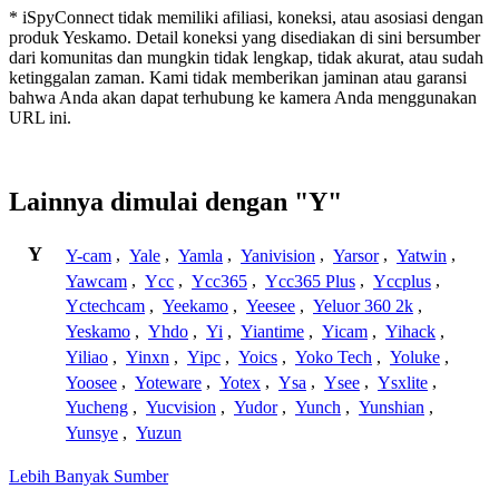
* iSpyConnect tidak memiliki afiliasi, koneksi, atau asosiasi dengan
produk Yeskamo. Detail koneksi yang disediakan di sini bersumber
dari komunitas dan mungkin tidak lengkap, tidak akurat, atau sudah
ketinggalan zaman. Kami tidak memberikan jaminan atau garansi
bahwa Anda akan dapat terhubung ke kamera Anda menggunakan
URL ini.
Lainnya dimulai dengan "Y"
Y
Y-cam
,
Yale
,
Yamla
,
Yanivision
,
Yarsor
,
Yatwin
,
Yawcam
,
Ycc
,
Ycc365
,
Ycc365 Plus
,
Yccplus
,
Yctechcam
,
Yeekamo
,
Yeesee
,
Yeluor 360 2k
,
Yeskamo
,
Yhdo
,
Yi
,
Yiantime
,
Yicam
,
Yihack
,
Yiliao
,
Yinxn
,
Yipc
,
Yoics
,
Yoko Tech
,
Yoluke
,
Yoosee
,
Yoteware
,
Yotex
,
Ysa
,
Ysee
,
Ysxlite
,
Yucheng
,
Yucvision
,
Yudor
,
Yunch
,
Yunshian
,
Yunsye
,
Yuzun
Lebih Banyak Sumber