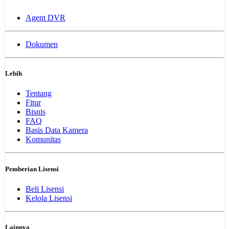
Agent DVR
Dokumen
Lebih
Tentang
Fitur
Bisnis
FAQ
Basis Data Kamera
Komunitas
Pemberian Lisensi
Beli Lisensi
Kelola Lisensi
Lainnya