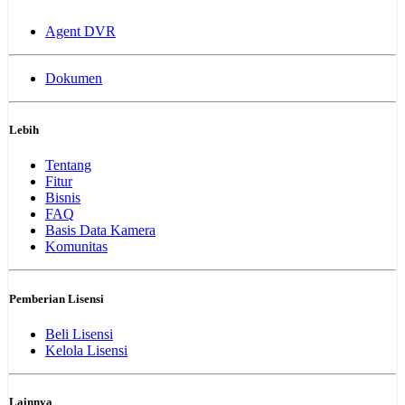
Agent DVR
Dokumen
Lebih
Tentang
Fitur
Bisnis
FAQ
Basis Data Kamera
Komunitas
Pemberian Lisensi
Beli Lisensi
Kelola Lisensi
Lainnya