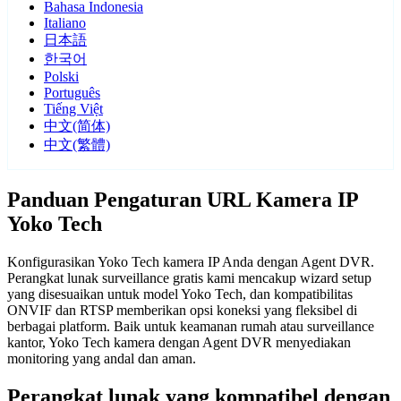
Bahasa Indonesia
Italiano
日本語
한국어
Polski
Português
Tiếng Việt
中文(简体)
中文(繁體)
Panduan Pengaturan URL Kamera IP
Yoko Tech
Konfigurasikan Yoko Tech kamera IP Anda dengan Agent DVR.
Perangkat lunak surveillance gratis kami mencakup wizard setup
yang disesuaikan untuk model Yoko Tech, dan kompatibilitas
ONVIF dan RTSP memberikan opsi koneksi yang fleksibel di
berbagai platform. Baik untuk keamanan rumah atau surveillance
kantor, Yoko Tech kamera dengan Agent DVR menyediakan
monitoring yang andal dan aman.
Perangkat lunak yang kompatibel dengan