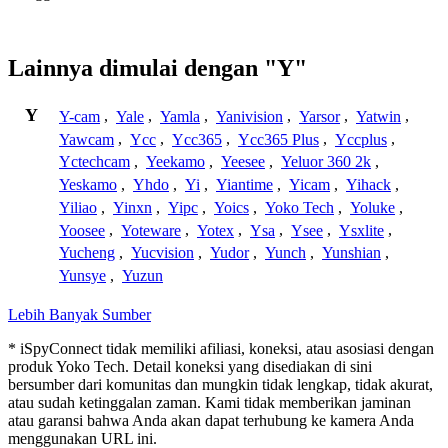
Lainnya dimulai dengan "Y"
Y
Y-cam
,
Yale
,
Yamla
,
Yanivision
,
Yarsor
,
Yatwin
,
Yawcam
,
Ycc
,
Ycc365
,
Ycc365 Plus
,
Yccplus
,
Yctechcam
,
Yeekamo
,
Yeesee
,
Yeluor 360 2k
,
Yeskamo
,
Yhdo
,
Yi
,
Yiantime
,
Yicam
,
Yihack
,
Yiliao
,
Yinxn
,
Yipc
,
Yoics
,
Yoko Tech
,
Yoluke
,
Yoosee
,
Yoteware
,
Yotex
,
Ysa
,
Ysee
,
Ysxlite
,
Yucheng
,
Yucvision
,
Yudor
,
Yunch
,
Yunshian
,
Yunsye
,
Yuzun
Lebih Banyak Sumber
* iSpyConnect tidak memiliki afiliasi, koneksi, atau asosiasi dengan
produk Yoko Tech. Detail koneksi yang disediakan di sini
bersumber dari komunitas dan mungkin tidak lengkap, tidak akurat,
atau sudah ketinggalan zaman. Kami tidak memberikan jaminan
atau garansi bahwa Anda akan dapat terhubung ke kamera Anda
menggunakan URL ini.