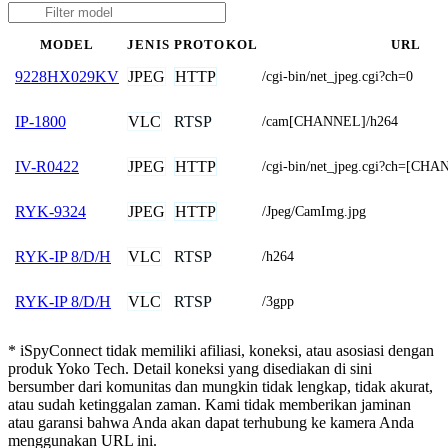
MODEL
JENIS
PROTOKOL
URL
JPEG
HTTP
9228HX029KV
/cgi-bin/net_jpeg.cgi?ch=0
VLC
RTSP
IP-1800
/cam[CHANNEL]/h264
JPEG
HTTP
IV-R0422
/cgi-bin/net_jpeg.cgi?ch=[CH
JPEG
HTTP
RYK-9324
/Jpeg/CamImg.jpg
VLC
RTSP
RYK-IP 8/D/H
/h264
VLC
RTSP
RYK-IP 8/D/H
/3gpp
* iSpyConnect tidak memiliki afiliasi, koneksi, atau asosiasi dengan
produk Yoko Tech. Detail koneksi yang disediakan di sini
bersumber dari komunitas dan mungkin tidak lengkap, tidak akurat,
atau sudah ketinggalan zaman. Kami tidak memberikan jaminan
atau garansi bahwa Anda akan dapat terhubung ke kamera Anda
menggunakan URL ini.