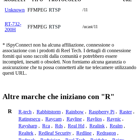
FFMPEG
RTSP
Unknown
/11
RT-732-
FFMPEG
RTSP
/ucast/11
200H
* iSpyConnect non ha alcuna affiliazione, connessione o
associazione con i prodotti di Reel Tech. I dettagli di connessione
forniti qui sono raccolti dalla comunità e potrebbero essere
incompleti, inesatti o obsoleti. Non forniamo alcuna garanzia o
assicurazione che tu possa connetterti alle tue telecamere utilizzando
questi URL.
Altre marche che iniziano con "R"
R
R-tech
,
Rabbitstorm
,
Rainbow
,
Raspberry Pi
,
Raster
,
Ratingsecu
,
Raycam
,
Rayline
,
Raylios
,
Raynic
,
Raysharp
,
Rca
,
Rds
,
Real Hd
,
Realink
,
Realm
,
Realtek
,
Redleaf Security
,
Redline
,
Redragon
,