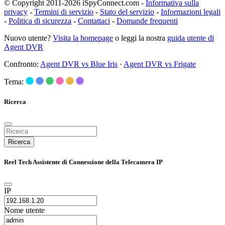
© Copyright 2011-2026 iSpyConnect.com -
Informativa sulla
privacy
-
Termini di servizio
-
Stato del servizio
-
Informazioni legali
-
Politica di sicurezza
-
Contattaci
-
Domande frequenti
Nuovo utente?
Visita la homepage
o leggi la nostra
guida utente di
Agent DVR
Confronto:
Agent DVR vs Blue Iris
·
Agent DVR vs Frigate
Tema:
Ricerca
Ricerca
Reel Tech Assistente di Connessione della Telecamera IP
IP
Nome utente