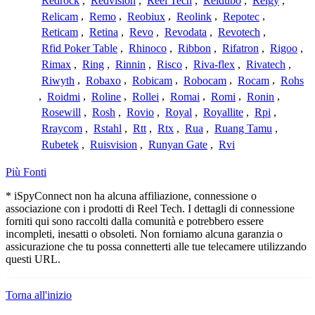
Redrock
,
Redvision
,
Reel Tech
,
Reidubo
,
Reigy
,
Relicam
,
Remo
,
Reobiux
,
Reolink
,
Repotec
,
Reticam
,
Retina
,
Revo
,
Revodata
,
Revotech
,
Rfid Poker Table
,
Rhinoco
,
Ribbon
,
Rifatron
,
Rigoo
,
Rimax
,
Ring
,
Rinnin
,
Risco
,
Riva-flex
,
Rivatech
,
Riwyth
,
Robaxo
,
Robicam
,
Robocam
,
Rocam
,
Rohs
,
Roidmi
,
Roline
,
Rollei
,
Romai
,
Romi
,
Ronin
,
Rosewill
,
Rosh
,
Rovio
,
Royal
,
Royallite
,
Rpi
,
Rraycom
,
Rstahl
,
Rtt
,
Rtx
,
Rua
,
Ruang Tamu
,
Rubetek
,
Ruisvision
,
Runyan Gate
,
Rvi
Più Fonti
* iSpyConnect non ha alcuna affiliazione, connessione o
associazione con i prodotti di Reel Tech. I dettagli di connessione
forniti qui sono raccolti dalla comunità e potrebbero essere
incompleti, inesatti o obsoleti. Non forniamo alcuna garanzia o
assicurazione che tu possa connetterti alle tue telecamere utilizzando
questi URL.
Torna all'inizio