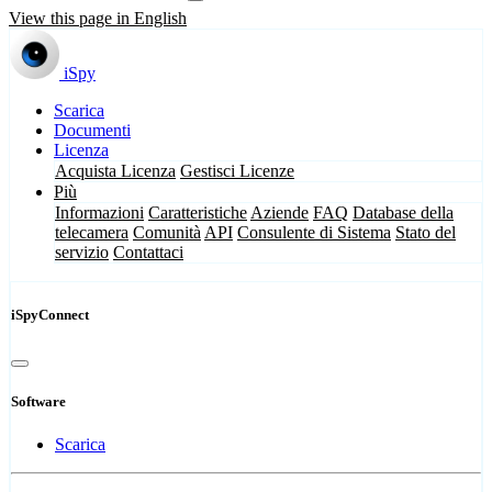
View this page in English
iSpy
Scarica
Documenti
Licenza
Acquista Licenza
Gestisci Licenze
Più
Informazioni
Caratteristiche
Aziende
FAQ
Database della
telecamera
Comunità
API
Consulente di Sistema
Stato del
servizio
Contattaci
iSpyConnect
Software
Scarica