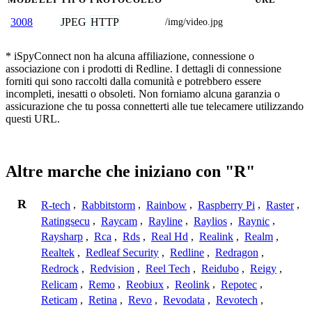
JPEG
HTTP
3008
/img/video.jpg
* iSpyConnect non ha alcuna affiliazione, connessione o
associazione con i prodotti di Redline. I dettagli di connessione
forniti qui sono raccolti dalla comunità e potrebbero essere
incompleti, inesatti o obsoleti. Non forniamo alcuna garanzia o
assicurazione che tu possa connetterti alle tue telecamere utilizzando
questi URL.
Altre marche che iniziano con "R"
R
R-tech
,
Rabbitstorm
,
Rainbow
,
Raspberry Pi
,
Raster
,
Ratingsecu
,
Raycam
,
Rayline
,
Raylios
,
Raynic
,
Raysharp
,
Rca
,
Rds
,
Real Hd
,
Realink
,
Realm
,
Realtek
,
Redleaf Security
,
Redline
,
Redragon
,
Redrock
,
Redvision
,
Reel Tech
,
Reidubo
,
Reigy
,
Relicam
,
Remo
,
Reobiux
,
Reolink
,
Repotec
,
Reticam
,
Retina
,
Revo
,
Revodata
,
Revotech
,