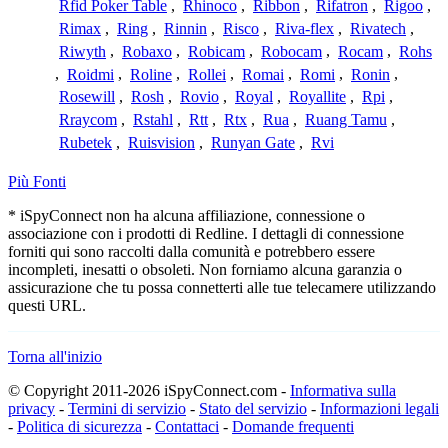
Rfid Poker Table
,
Rhinoco
,
Ribbon
,
Rifatron
,
Rigoo
,
Rimax
,
Ring
,
Rinnin
,
Risco
,
Riva-flex
,
Rivatech
,
Riwyth
,
Robaxo
,
Robicam
,
Robocam
,
Rocam
,
Rohs
,
Roidmi
,
Roline
,
Rollei
,
Romai
,
Romi
,
Ronin
,
Rosewill
,
Rosh
,
Rovio
,
Royal
,
Royallite
,
Rpi
,
Rraycom
,
Rstahl
,
Rtt
,
Rtx
,
Rua
,
Ruang Tamu
,
Rubetek
,
Ruisvision
,
Runyan Gate
,
Rvi
Più Fonti
* iSpyConnect non ha alcuna affiliazione, connessione o
associazione con i prodotti di Redline. I dettagli di connessione
forniti qui sono raccolti dalla comunità e potrebbero essere
incompleti, inesatti o obsoleti. Non forniamo alcuna garanzia o
assicurazione che tu possa connetterti alle tue telecamere utilizzando
questi URL.
Torna all'inizio
© Copyright 2011-2026 iSpyConnect.com -
Informativa sulla
privacy
-
Termini di servizio
-
Stato del servizio
-
Informazioni legali
-
Politica di sicurezza
-
Contattaci
-
Domande frequenti