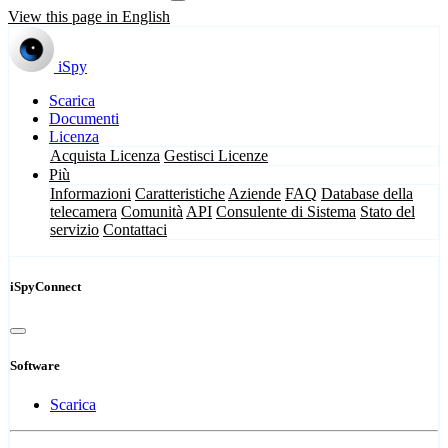
View this page in English
iSpy
Scarica
Documenti
Licenza
Acquista Licenza
Gestisci Licenze
Più
Informazioni
Caratteristiche
Aziende
FAQ
Database della
telecamera
Comunità
API
Consulente di Sistema
Stato del
servizio
Contattaci
iSpyConnect
Software
Scarica