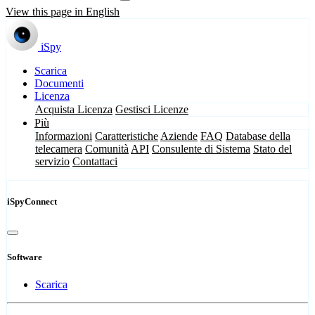
View this page in English
iSpy
Scarica
Documenti
Licenza
Acquista Licenza
Gestisci Licenze
Più
Informazioni
Caratteristiche
Aziende
FAQ
Database della
telecamera
Comunità
API
Consulente di Sistema
Stato del
servizio
Contattaci
iSpyConnect
Software
Scarica