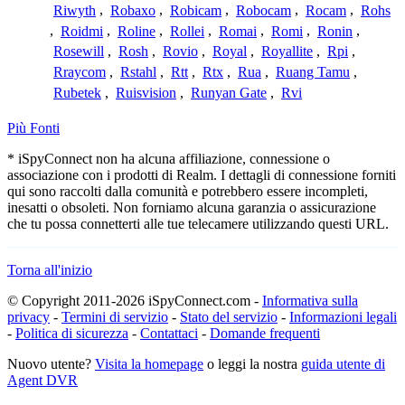
Riwyth
,
Robaxo
,
Robicam
,
Robocam
,
Rocam
,
Rohs
,
Roidmi
,
Roline
,
Rollei
,
Romai
,
Romi
,
Ronin
,
Rosewill
,
Rosh
,
Rovio
,
Royal
,
Royallite
,
Rpi
,
Rraycom
,
Rstahl
,
Rtt
,
Rtx
,
Rua
,
Ruang Tamu
,
Rubetek
,
Ruisvision
,
Runyan Gate
,
Rvi
Più Fonti
* iSpyConnect non ha alcuna affiliazione, connessione o
associazione con i prodotti di Realm. I dettagli di connessione forniti
qui sono raccolti dalla comunità e potrebbero essere incompleti,
inesatti o obsoleti. Non forniamo alcuna garanzia o assicurazione
che tu possa connetterti alle tue telecamere utilizzando questi URL.
Torna all'inizio
© Copyright 2011-2026 iSpyConnect.com -
Informativa sulla
privacy
-
Termini di servizio
-
Stato del servizio
-
Informazioni legali
-
Politica di sicurezza
-
Contattaci
-
Domande frequenti
Nuovo utente?
Visita la homepage
o leggi la nostra
guida utente di
Agent DVR