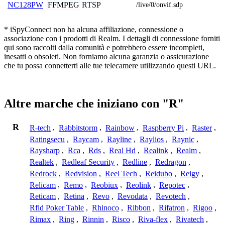
FFMPEG
RTSP
NC128PW
/live/0/onvif.sdp
* iSpyConnect non ha alcuna affiliazione, connessione o
associazione con i prodotti di Realm. I dettagli di connessione forniti
qui sono raccolti dalla comunità e potrebbero essere incompleti,
inesatti o obsoleti. Non forniamo alcuna garanzia o assicurazione
che tu possa connetterti alle tue telecamere utilizzando questi URL.
Altre marche che iniziano con "R"
R
R-tech
,
Rabbitstorm
,
Rainbow
,
Raspberry Pi
,
Raster
,
Ratingsecu
,
Raycam
,
Rayline
,
Raylios
,
Raynic
,
Raysharp
,
Rca
,
Rds
,
Real Hd
,
Realink
,
Realm
,
Realtek
,
Redleaf Security
,
Redline
,
Redragon
,
Redrock
,
Redvision
,
Reel Tech
,
Reidubo
,
Reigy
,
Relicam
,
Remo
,
Reobiux
,
Reolink
,
Repotec
,
Reticam
,
Retina
,
Revo
,
Revodata
,
Revotech
,
Rfid Poker Table
,
Rhinoco
,
Ribbon
,
Rifatron
,
Rigoo
,
Rimax
,
Ring
,
Rinnin
,
Risco
,
Riva-flex
,
Rivatech
,