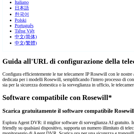
Italiano
日本語
한국어
Polski
Português
Tiếng Việt
中文(简体)
中文(繁體)
Guida all'URL di configurazione della tel
Configura efficientemente le tue telecamere IP Rosewill con le nostre 
dedicata per i modelli Rosewill, semplificando l'intero processo di co
sia per la sicurezza domestica o la sorveglianza in ufficio, le telecame
Software compatibile con Rosewill*
Scarica gratuitamente il software compatibile Rosewil
Esplora Agent DVR: il miglior software di sorveglianza AI gratuito. Ins
friendly su qualsiasi dispositivo, supporta un numero illimitato di tele
monitoraggio di Agent DVR. Scarica ora per una sicurezza e tranquilli