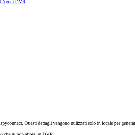
di Agent DVR
 ispyconnect. Questi dettagli vengono utilizzati solo in locale per genera
no che tu non abbia un DVR.