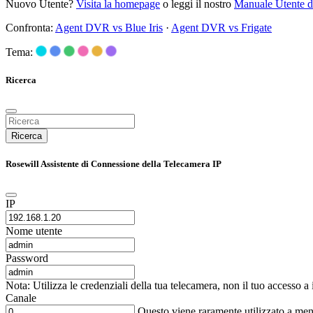
Nuovo Utente?
Visita la homepage
o leggi il nostro
Manuale Utente 
Confronta:
Agent DVR vs Blue Iris
·
Agent DVR vs Frigate
Tema:
Ricerca
Ricerca
Rosewill Assistente di Connessione della Telecamera IP
IP
Nome utente
Password
Nota: Utilizza le credenziali della tua telecamera, non il tuo accesso a
Canale
Questo viene raramente utilizzato a me