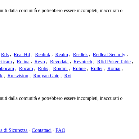
nuti dalla comunità e potrebbero essere incompleti, inaccurati o
Rds
,
Real Hd
,
Realink
,
Realm
,
Realtek
,
Redleaf Security
,
eticam
,
Retina
,
Revo
,
Revodata
,
Revotech
,
Rfid Poker Table
,
obocam
,
Rocam
,
Rohs
,
Roidmi
,
Roline
,
Rollei
,
Romai
,
ek
,
Ruisvision
,
Runyan Gate
,
Rvi
nuti dalla comunità e potrebbero essere incompleti, inaccurati o
ca di Sicurezza
-
Contattaci
-
FAQ