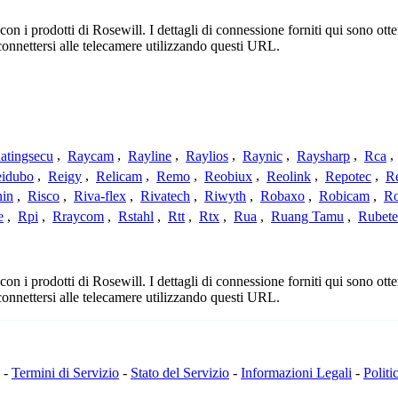
n i prodotti di Rosewill. I dettagli di connessione forniti qui sono otte
connettersi alle telecamere utilizzando questi URL.
atingsecu
,
Raycam
,
Rayline
,
Raylios
,
Raynic
,
Raysharp
,
Rca
,
idubo
,
Reigy
,
Relicam
,
Remo
,
Reobiux
,
Reolink
,
Repotec
,
R
nin
,
Risco
,
Riva-flex
,
Rivatech
,
Riwyth
,
Robaxo
,
Robicam
,
R
e
,
Rpi
,
Rraycom
,
Rstahl
,
Rtt
,
Rtx
,
Rua
,
Ruang Tamu
,
Rubet
n i prodotti di Rosewill. I dettagli di connessione forniti qui sono otte
connettersi alle telecamere utilizzando questi URL.
-
Termini di Servizio
-
Stato del Servizio
-
Informazioni Legali
-
Politi