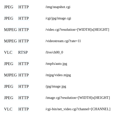
JPEG
HTTP
/img/snapshot.cgi
JPEG
HTTP
/cgi/jpg/image.cgi
MJPEG
HTTP
/video.cgi?resolution=[WIDTH]x[HEIGHT]
MJPEG
HTTP
/videostream.cgi?rate=11
VLC
RTSP
/live/ch00_0
JPEG
HTTP
/tmpfs/auto.jpg
MJPEG
HTTP
/mjpg/video.mjpg
JPEG
HTTP
/jpg/image.jpg
JPEG
HTTP
/image.cgi?resolution=[WIDTH]x[HEIGHT]
VLC
HTTP
/cgi-bin/net_video.cgi?channel=[CHANNEL]