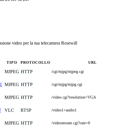
sione video per la tua telecamera Rosewill
TIPO
PROTOCOLLO
URL
MJPEG
HTTP
/cgi/mjpg/mjpeg.cgi
MJPEG
HTTP
1
/cgi/mjpg/mjpg.cgi
MJPEG
HTTP
/video.cgi?resolution=VGA
VLC
RTSP
W
/video1+audio1
MJPEG
HTTP
/videostream.cgi?rate=0