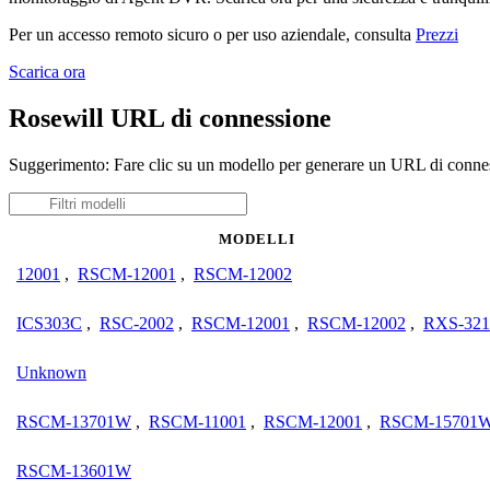
Per un accesso remoto sicuro o per uso aziendale, consulta
Prezzi
Scarica ora
Rosewill URL di connessione
Suggerimento: Fare clic su un modello per generare un URL di connes
MODELLI
12001
,
RSCM-12001
,
RSCM-12002
ICS303C
,
RSC-2002
,
RSCM-12001
,
RSCM-12002
,
RXS-321
Unknown
RSCM-13701W
,
RSCM-11001
,
RSCM-12001
,
RSCM-15701
RSCM-13601W