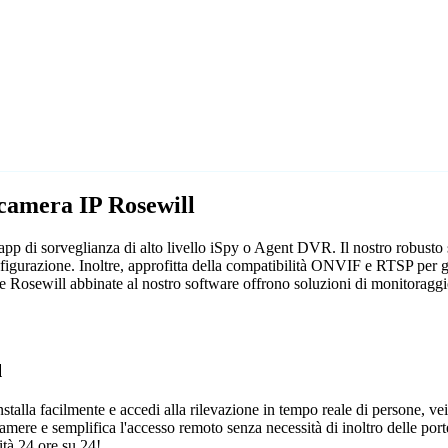
ecamera IP Rosewill
app di sorveglianza di alto livello iSpy o Agent DVR. Il nostro robusto
nfigurazione. Inoltre, approfitta della compatibilità ONVIF e RTSP per g
re Rosewill abbinate al nostro software offrono soluzioni di monitoraggio
l
talla facilmente e accedi alla rilevazione in tempo reale di persone, vei
camere e semplifica l'accesso remoto senza necessità di inoltro delle porte
tà 24 ore su 24!