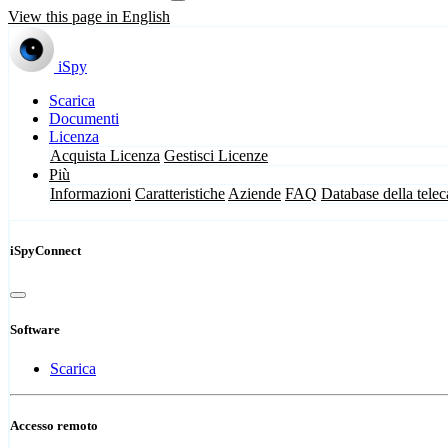
View this page in English
iSpy
Scarica
Documenti
Licenza
Acquista Licenza
Gestisci Licenze
Più
Informazioni
Caratteristiche
Aziende
FAQ
Database della tele
iSpyConnect
Software
Scarica
Accesso remoto