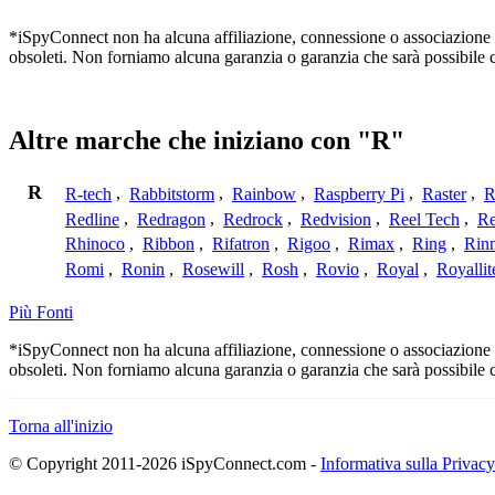
*iSpyConnect non ha alcuna affiliazione, connessione o associazione co
obsoleti. Non forniamo alcuna garanzia o garanzia che sarà possibile 
Altre marche che iniziano con "R"
R
R-tech
,
Rabbitstorm
,
Rainbow
,
Raspberry Pi
,
Raster
,
R
Redline
,
Redragon
,
Redrock
,
Redvision
,
Reel Tech
,
Re
Rhinoco
,
Ribbon
,
Rifatron
,
Rigoo
,
Rimax
,
Ring
,
Rin
Romi
,
Ronin
,
Rosewill
,
Rosh
,
Rovio
,
Royal
,
Royallit
Più Fonti
*iSpyConnect non ha alcuna affiliazione, connessione o associazione co
obsoleti. Non forniamo alcuna garanzia o garanzia che sarà possibile 
Torna all'inizio
© Copyright 2011-2026 iSpyConnect.com -
Informativa sulla Privacy