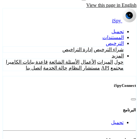
View this page in English
iSpy
تحميل
المستندات
الترخيص
شراء الترخيص
إدارة التراخيص
المزيد
حول
الميزات
الأعمال
الأسئلة الشائعة
قاعدة بيانات الكاميرا
مجتمع
API
مستشار النظام
حالة الخدمة
اتصل بنا
iSpyConnect
البرنامج
تحميل