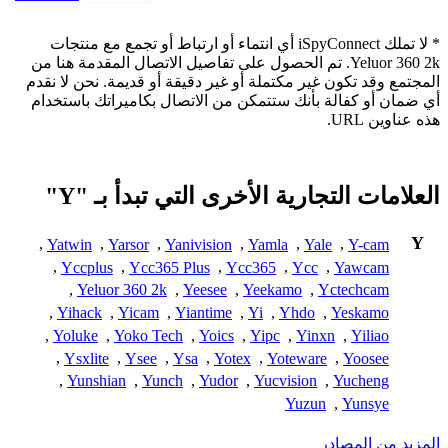
* لا تملك iSpyConnect أي انتماء أو ارتباط أو تجمع مع منتجات
Yeluor 360 2k. تم الحصول على تفاصيل الاتصال المقدمة هنا من
المجتمع وقد تكون غير مكتملة أو غير دقيقة أو قديمة. نحن لا نقدم
أي ضمان أو كفالة بأنك ستتمكن من الاتصال بكاميراتك باستخدام
هذه عناوين URL.
العلامات التجارية الأخرى التي تبدأ بـ "Y"
Y
,
Yatwin
,
Yarsor
,
Yanivision
,
Yamla
,
Yale
,
Y-cam
,
Yccplus
,
Ycc365 Plus
,
Ycc365
,
Ycc
,
Yawcam
,
Yeluor 360 2k
,
Yeesee
,
Yeekamo
,
Yctechcam
,
Yihack
,
Yicam
,
Yiantime
,
Yi
,
Yhdo
,
Yeskamo
,
Yoluke
,
Yoko Tech
,
Yoics
,
Yipc
,
Yinxn
,
Yiliao
,
Ysxlite
,
Ysee
,
Ysa
,
Yotex
,
Yoteware
,
Yoosee
,
Yunshian
,
Yunch
,
Yudor
,
Yucvision
,
Yucheng
Yuzun
,
Yunsye
المزيد من المصادر