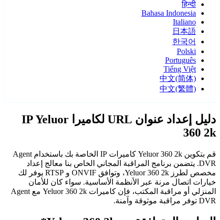
हिन्दी
Bahasa Indonesia
Italiano
日本語
한국어
Polski
Português
Tiếng Việt
中文(简体)
中文(繁體)
دليل إعداد عنوان URL لكاميرا IP Yeluor
360 2k
قم بتكوين Yeluor 360 2k كاميرات IP الخاصة بك باستخدام Agent
DVR. يتضمن برنامج المراقبة المجاني الخاص بنا معالج إعداد
مخصص لطرز Yeluor 360 2k، وتوافق ONVIF و RTSP يوفر لك
خيارات اتصال مرنة عبر الأنظمة الأساسية. سواء كان للأمان
المنزلي أو مراقبة المكتب، فإن كاميرات Yeluor 360 2k مع Agent
DVR توفر مراقبة موثوقة وآمنة.