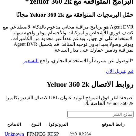
البرامج المتوافقة مع Yeluor 360 2k*
حمّل البرمجيات المتوافقة مع Yeluor 360 2k مجانًا
Agent DVR هو برنامج مراقبة مجاني مدعوم بالذكاء الاصطناعي مع
كشف فوري للأشخاص والمركبات والأجسام. يوفر واجهة سهلة
الاستخدام على أي جهاز، ويدعم عددا غير محدود من الكاميرات،
ويوفر وصولا بعيدا بدون توجيه المنافذ. قم بتحميل Agent DVR
لمراقبة وتأمين عقارك على مدار الساعة.
*للوصول عن بسرية أو للاستخدام التجاري، راجع
التسعير
قم بتنزيل الآن
روابط الاتصال Yeluor 360 2k
نصيحة: انقر فوق النموذج لتوليد عنوان URL لاتصال الفيديو بكاميرا
Yeluor 360 2k الخاصة بك
رابط الموقع
البروتوكول
النوع
النماذج
FFMPEG
RTSP
Unknown
/ch0_0.h264