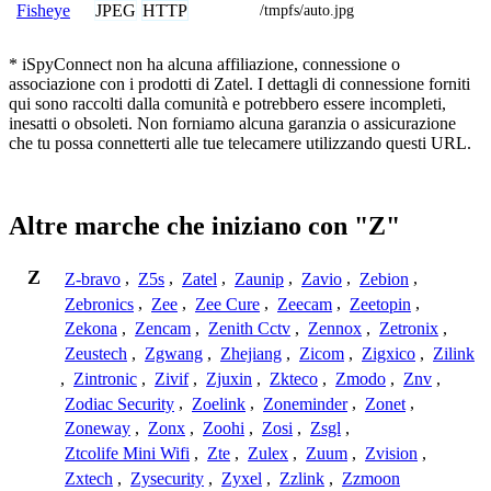
JPEG
HTTP
Fisheye
/tmpfs/auto.jpg
* iSpyConnect non ha alcuna affiliazione, connessione o
associazione con i prodotti di Zatel. I dettagli di connessione forniti
qui sono raccolti dalla comunità e potrebbero essere incompleti,
inesatti o obsoleti. Non forniamo alcuna garanzia o assicurazione
che tu possa connetterti alle tue telecamere utilizzando questi URL.
Altre marche che iniziano con "Z"
Z
Z-bravo
,
Z5s
,
Zatel
,
Zaunip
,
Zavio
,
Zebion
,
Zebronics
,
Zee
,
Zee Cure
,
Zeecam
,
Zeetopin
,
Zekona
,
Zencam
,
Zenith Cctv
,
Zennox
,
Zetronix
,
Zeustech
,
Zgwang
,
Zhejiang
,
Zicom
,
Zigxico
,
Zilink
,
Zintronic
,
Zivif
,
Zjuxin
,
Zkteco
,
Zmodo
,
Znv
,
Zodiac Security
,
Zoelink
,
Zoneminder
,
Zonet
,
Zoneway
,
Zonx
,
Zoohi
,
Zosi
,
Zsgl
,
Ztcolife Mini Wifi
,
Zte
,
Zulex
,
Zuum
,
Zvision
,
Zxtech
,
Zysecurity
,
Zyxel
,
Zzlink
,
Zzmoon