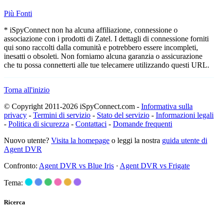
Più Fonti
* iSpyConnect non ha alcuna affiliazione, connessione o
associazione con i prodotti di Zatel. I dettagli di connessione forniti
qui sono raccolti dalla comunità e potrebbero essere incompleti,
inesatti o obsoleti. Non forniamo alcuna garanzia o assicurazione
che tu possa connetterti alle tue telecamere utilizzando questi URL.
Torna all'inizio
© Copyright 2011-2026 iSpyConnect.com -
Informativa sulla
privacy
-
Termini di servizio
-
Stato del servizio
-
Informazioni legali
-
Politica di sicurezza
-
Contattaci
-
Domande frequenti
Nuovo utente?
Visita la homepage
o leggi la nostra
guida utente di
Agent DVR
Confronto:
Agent DVR vs Blue Iris
·
Agent DVR vs Frigate
Tema:
Ricerca