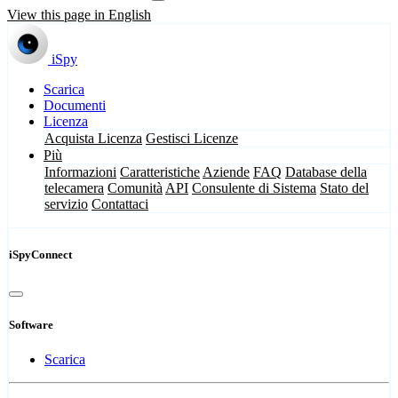
View this page in English
iSpy
Scarica
Documenti
Licenza
Acquista Licenza
Gestisci Licenze
Più
Informazioni
Caratteristiche
Aziende
FAQ
Database della
telecamera
Comunità
API
Consulente di Sistema
Stato del
servizio
Contattaci
iSpyConnect
Software
Scarica