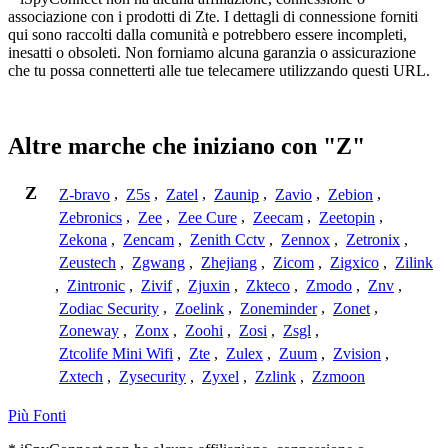
associazione con i prodotti di Zte. I dettagli di connessione forniti
qui sono raccolti dalla comunità e potrebbero essere incompleti,
inesatti o obsoleti. Non forniamo alcuna garanzia o assicurazione
che tu possa connetterti alle tue telecamere utilizzando questi URL.
Altre marche che iniziano con "Z"
Z
Z-bravo
,
Z5s
,
Zatel
,
Zaunip
,
Zavio
,
Zebion
,
Zebronics
,
Zee
,
Zee Cure
,
Zeecam
,
Zeetopin
,
Zekona
,
Zencam
,
Zenith Cctv
,
Zennox
,
Zetronix
,
Zeustech
,
Zgwang
,
Zhejiang
,
Zicom
,
Zigxico
,
Zilink
,
Zintronic
,
Zivif
,
Zjuxin
,
Zkteco
,
Zmodo
,
Znv
,
Zodiac Security
,
Zoelink
,
Zoneminder
,
Zonet
,
Zoneway
,
Zonx
,
Zoohi
,
Zosi
,
Zsgl
,
Ztcolife Mini Wifi
,
Zte
,
Zulex
,
Zuum
,
Zvision
,
Zxtech
,
Zysecurity
,
Zyxel
,
Zzlink
,
Zzmoon
Più Fonti