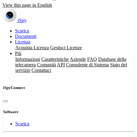
View this page in English
iSpy
Scarica
Documenti
Licenza
Acquista Licenza
Gestisci Licenze
Più
Informazioni
Caratteristiche
Aziende
FAQ
Database della
telecamera
Comunità
API
Consulente di Sistema
Stato del
servizio
Contattaci
iSpyConnect
Software
Scarica