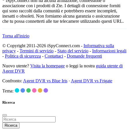
* iSpyConnect non ha alcuna affiliazione, connessione o
associazione con i prodotti di Zte. I dettagli di connessione forniti
qui sono raccolti dalla comunità e potrebbero essere incompleti,
inesatti o obsoleti. Non forniamo alcuna garanzia o assicurazione
che tu possa connetterti alle tue telecamere utilizzando questi URL.
Torna all'inizio
© Copyright 2011-2026 iSpyConnect.com -
Informativa sulla
privacy
-
Termini di servizio
-
Stato del servizio
-
Informazioni legali
-
Politica di sicurezza
-
Contattaci
-
Domande frequenti
Nuovo utente?
Visita la homepage
o leggi la nostra
guida utente di
Agent DVR
Confronto:
Agent DVR vs Blue Iris
·
Agent DVR vs Frigate
Tema:
Ricerca
Ricerca