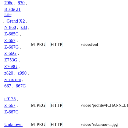
796c
,
830
,
Blade 2T
Lite
,
Grand X2
,
N-860
,
z33
,
Z-665G
,
Z-667
,
MJPEG
HTTP
/videofeed
Z-667G
,
Z-66G
,
Z753G
,
Z768G
,
z820
,
z990
,
zmax pro
,
667
,
667G
n9135
,
MJPEG
HTTP
Z-667
,
/video?profile=[CHANNEL]
Z-667G
MJPEG
HTTP
Unknown
/video?submenu=mjpg