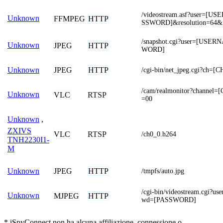
/videostream.asf?user=[
Unknown
FFMPEG
HTTP
SSWORD]&resolution=64&r
/snapshot.cgi?user=[USE
Unknown
JPEG
HTTP
WORD]
JPEG
HTTP
Unknown
/cgi-bin/net_jpeg.cgi?ch=
/cam/realmonitor?channel
Unknown
VLC
RTSP
=00
Unknown
,
ZXIVS
VLC
RTSP
/ch0_0.h264
TNH2230I1-
M
JPEG
HTTP
Unknown
/tmpfs/auto.jpg
/cgi-bin/videostream.cgi
Unknown
MJPEG
HTTP
wd=[PASSWORD]
* iSpyConnect non ha alcuna affiliazione, connessione o