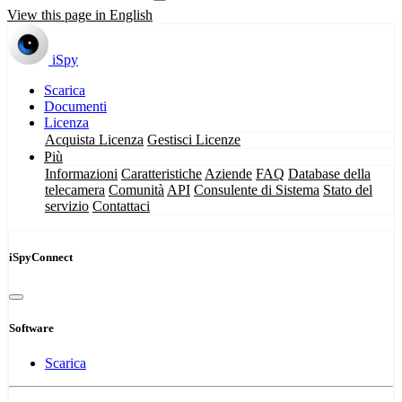
View this page in English
iSpy
Scarica
Documenti
Licenza
Acquista Licenza
Gestisci Licenze
Più
Informazioni
Caratteristiche
Aziende
FAQ
Database della
telecamera
Comunità
API
Consulente di Sistema
Stato del
servizio
Contattaci
iSpyConnect
Software
Scarica