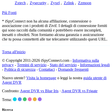
Zxtech
,
Zysecurity
,
Zyxel
,
Zzlink
,
Zzmoon
Più Fonti
* iSpyConnect non ha alcuna affiliazione, connessione o
associazione con i prodotti di Zivif. I dettagli di connessione forniti
qui sono raccolti dalla comunità e potrebbero essere incompleti,
inesatti o obsoleti. Non forniamo alcuna garanzia o assicurazione
che tu possa connetterti alle tue telecamere utilizzando questi URL.
Torna all'inizio
© Copyright 2011-2026 iSpyConnect.com -
Informativa sulla
privacy
-
Termini di servizio
-
Stato del servizio
-
Informazioni legali
-
Politica di sicurezza
-
Contattaci
-
Domande frequenti
Nuovo utente?
Visita la homepage
o leggi la nostra
guida utente di
Agent DVR
Confronto:
Agent DVR vs Blue Iris
·
Agent DVR vs Frigate
Tema:
Ricerca