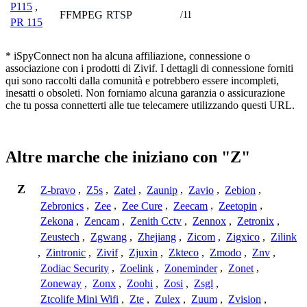
P115
,
FFMPEG
RTSP
/11
PR 115
* iSpyConnect non ha alcuna affiliazione, connessione o
associazione con i prodotti di Zivif. I dettagli di connessione forniti
qui sono raccolti dalla comunità e potrebbero essere incompleti,
inesatti o obsoleti. Non forniamo alcuna garanzia o assicurazione
che tu possa connetterti alle tue telecamere utilizzando questi URL.
Altre marche che iniziano con "Z"
Z
Z-bravo
,
Z5s
,
Zatel
,
Zaunip
,
Zavio
,
Zebion
,
Zebronics
,
Zee
,
Zee Cure
,
Zeecam
,
Zeetopin
,
Zekona
,
Zencam
,
Zenith Cctv
,
Zennox
,
Zetronix
,
Zeustech
,
Zgwang
,
Zhejiang
,
Zicom
,
Zigxico
,
Zilink
,
Zintronic
,
Zivif
,
Zjuxin
,
Zkteco
,
Zmodo
,
Znv
,
Zodiac Security
,
Zoelink
,
Zoneminder
,
Zonet
,
Zoneway
,
Zonx
,
Zoohi
,
Zosi
,
Zsgl
,
Ztcolife Mini Wifi
,
Zte
,
Zulex
,
Zuum
,
Zvision
,