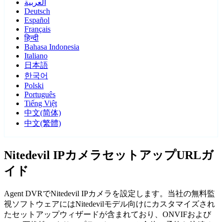
العربية
Deutsch
Español
Français
हिन्दी
Bahasa Indonesia
Italiano
日本語
한국어
Polski
Português
Tiếng Việt
中文(简体)
中文(繁體)
Nitedevil IPカメラセットアップURLガ
イド
Agent DVRでNitedevil IPカメラを設定します。当社の無料監
視ソフトウェアにはNitedevilモデル向けにカスタマイズされ
たセットアップウィザードが含まれており、ONVIFおよび