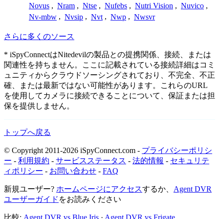
Novus
,
Nram
,
Ntse
,
Nufebs
,
Nutri Vision
,
Nuvico
,
Nv-mbw
,
Nvsip
,
Nvt
,
Nwp
,
Nwsvr
さらに多くのソース
* iSpyConnectはNitedevilの製品との提携関係、接続、または
関連性を持ちません。ここに記載されている接続詳細はコミ
ュニティからクラウドソーシングされており、不完全、不正
確、または最新ではない可能性があります。これらのURL
を使用してカメラに接続できることについて、保証または担
保を提供しません。
トップへ戻る
© Copyright 2011-2026 iSpyConnect.com -
プライバシーポリシ
ー
-
利用規約
-
サービスステータス
-
法的情報
-
セキュリテ
ィポリシー
-
お問い合わせ
-
FAQ
新規ユーザー?
ホームページにアクセス
するか、
Agent DVR
ユーザーガイド
をお読みください
比較:
Agent DVR vs Blue Iris
·
Agent DVR vs Frigate