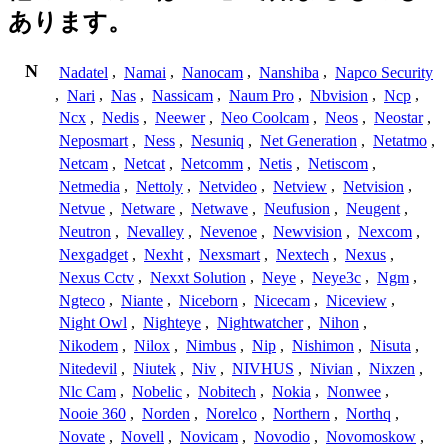
あります。
N
Nadatel
,
Namai
,
Nanocam
,
Nanshiba
,
Napco Security
,
Nari
,
Nas
,
Nassicam
,
Naum Pro
,
Nbvision
,
Ncp
,
Ncx
,
Nedis
,
Neewer
,
Neo Coolcam
,
Neos
,
Neostar
,
Neposmart
,
Ness
,
Nesuniq
,
Net Generation
,
Netatmo
,
Netcam
,
Netcat
,
Netcomm
,
Netis
,
Netiscom
,
Netmedia
,
Nettoly
,
Netvideo
,
Netview
,
Netvision
,
Netvue
,
Netware
,
Netwave
,
Neufusion
,
Neugent
,
Neutron
,
Nevalley
,
Nevenoe
,
Newvision
,
Nexcom
,
Nexgadget
,
Nexht
,
Nexsmart
,
Nextech
,
Nexus
,
Nexus Cctv
,
Nexxt Solution
,
Neye
,
Neye3c
,
Ngm
,
Ngteco
,
Niante
,
Niceborn
,
Nicecam
,
Niceview
,
Night Owl
,
Nighteye
,
Nightwatcher
,
Nihon
,
Nikodem
,
Nilox
,
Nimbus
,
Nip
,
Nishimon
,
Nisuta
,
Nitedevil
,
Niutek
,
Niv
,
NIVHUS
,
Nivian
,
Nixzen
,
Nlc Cam
,
Nobelic
,
Nobitech
,
Nokia
,
Nonwee
,
Nooie 360
,
Norden
,
Norelco
,
Northern
,
Northq
,
Novate
,
Novell
,
Novicam
,
Novodio
,
Novomoskow
,