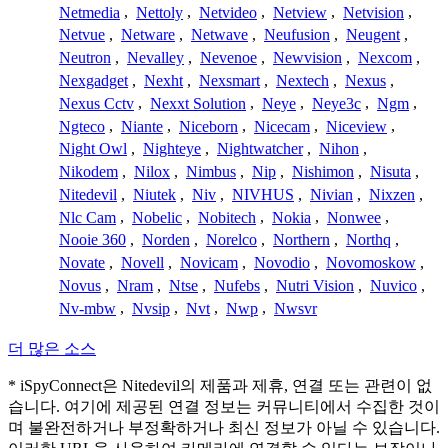
Netmedia
,
Nettoly
,
Netvideo
,
Netview
,
Netvision
,
Netvue
,
Netware
,
Netwave
,
Neufusion
,
Neugent
,
Neutron
,
Nevalley
,
Nevenoe
,
Newvision
,
Nexcom
,
Nexgadget
,
Nexht
,
Nexsmart
,
Nextech
,
Nexus
,
Nexus Cctv
,
Nexxt Solution
,
Neye
,
Neye3c
,
Ngm
,
Ngteco
,
Niante
,
Niceborn
,
Nicecam
,
Niceview
,
Night Owl
,
Nighteye
,
Nightwatcher
,
Nihon
,
Nikodem
,
Nilox
,
Nimbus
,
Nip
,
Nishimon
,
Nisuta
,
Nitedevil
,
Niutek
,
Niv
,
NIVHUS
,
Nivian
,
Nixzen
,
Nlc Cam
,
Nobelic
,
Nobitech
,
Nokia
,
Nonwee
,
Nooie 360
,
Norden
,
Norelco
,
Northern
,
Northq
,
Novate
,
Novell
,
Novicam
,
Novodio
,
Novomoskow
,
Novus
,
Nram
,
Ntse
,
Nufebs
,
Nutri Vision
,
Nuvico
,
Nv-mbw
,
Nvsip
,
Nvt
,
Nwp
,
Nwsvr
더 많은 소스
* iSpyConnect은 Nitedevil의 제품과 제휴, 연결 또는 관련이 없
습니다. 여기에 제공된 연결 정보는 커뮤니티에서 수집한 것이
며 불완전하거나 부정확하거나 최신 정보가 아닐 수 있습니다.