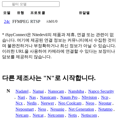
모델
유형
프로토콜
유알엘
FFMPEG
RTSP
24c
/ch01/0
* iSpyConnect은 Nitedevil의 제품과 제휴, 연결 또는 관련이 없
습니다. 여기에 제공된 연결 정보는 커뮤니티에서 수집한 것이
며 불완전하거나 부정확하거나 최신 정보가 아닐 수 있습니다.
이러한 URL을 사용하여 카메라에 연결할 수 있다는 보장이나
담보를 제공하지 않습니다.
다른 제조사는 "N"로 시작합니다.
N
Nadatel
,
Namai
,
Nanocam
,
Nanshiba
,
Napco Security
,
Nari
,
Nas
,
Nassicam
,
Naum Pro
,
Nbvision
,
Ncp
,
Ncx
,
Nedis
,
Neewer
,
Neo Coolcam
,
Neos
,
Neostar
,
Neposmart
,
Ness
,
Nesuniq
,
Net Generation
,
Netatmo
,
Netcam
,
Netcat
,
Netcomm
,
Netis
,
Netiscom
,