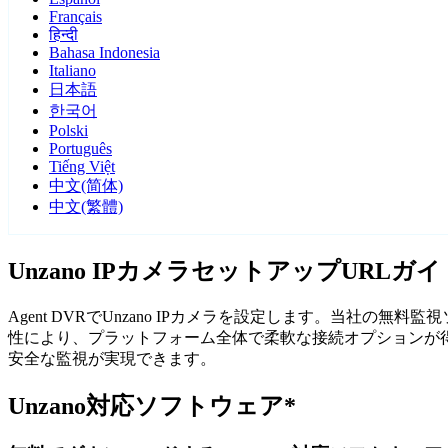
Français
हिन्दी
Bahasa Indonesia
Italiano
日本語
한국어
Polski
Português
Tiếng Việt
中文(简体)
中文(繁體)
Unzano IPカメラセットアップURLガイ
Agent DVRでUnzano IPカメラを設定します。当社の
性により、プラットフォーム全体で柔軟な接続オプションが得ら
安全な監視が実現できます。
Unzano対応ソフトウェア*