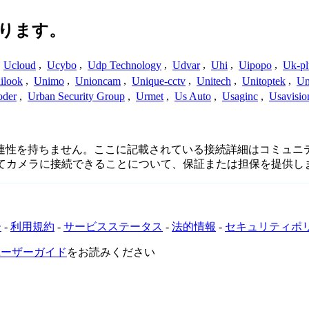
ります。
,
Ucloud
,
Ucybo
,
Udp Technology
,
Udvar
,
Uhi
,
Uipopo
,
Uk-pl
ilook
,
Unimo
,
Unioncam
,
Unique-cctv
,
Unitech
,
Unitoptek
,
Un
oder
,
Urban Security Group
,
Urmet
,
Us Auto
,
Usaginc
,
Usavisio
接続、または関連性を持ちません。ここに記載されている接続詳細はコ
してカメラに接続できることについて、保証または担保を提供し
ー
-
利用規約
-
サービスステータス
-
法的情報
-
セキュリティポ
VRユーザーガイド
をお読みください