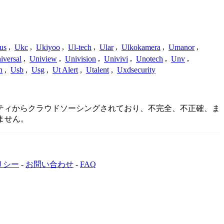
us
,
Ukc
,
Ukiyoo
,
Ul-tech
,
Ular
,
Ulkokamera
,
Umanor
,
iversal
,
Uniview
,
Univision
,
Univivi
,
Unotech
,
Unv
,
n
,
Usb
,
Usg
,
Ut Alert
,
Utalent
,
Uxdsecurity
ミュニティからクラウドソーシングされており、不完全、不正確、ま
ません。
リシー
-
お問い合わせ
-
FAQ