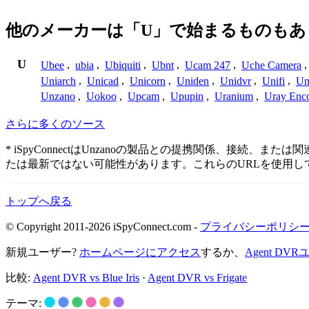
他のメーカーは「U」で始まるものもあ
U
Ubee
,
ubia
,
Ubiquiti
,
Ubnt
,
Ucam 247
,
Uche Camera
Uniarch
,
Unicad
,
Unicorn
,
Uniden
,
Unidvr
,
Unifi
,
Un
Unzano
,
Uokoo
,
Upcam
,
Upupin
,
Uranium
,
Uray Enc
さらに多くのソース
* iSpyConnectはUnzanoの製品との提携関係、
たは最新ではない可能性があります。これらのURLを使用
トップへ戻る
© Copyright 2011-2026 iSpyConnect.com -
プライバシーポリシ
新規ユーザー?
ホームページにアクセス
するか、
Agent D
比較:
Agent DVR vs Blue Iris
·
Agent DVR vs Frigate
テーマ: