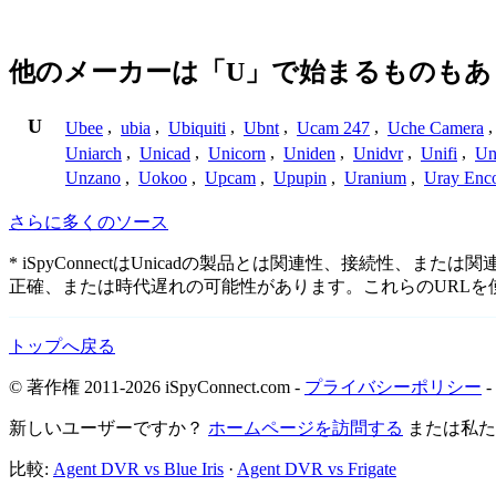
他のメーカーは「U」で始まるものもあ
U
Ubee
,
ubia
,
Ubiquiti
,
Ubnt
,
Ucam 247
,
Uche Camera
Uniarch
,
Unicad
,
Unicorn
,
Uniden
,
Unidvr
,
Unifi
,
Un
Unzano
,
Uokoo
,
Upcam
,
Upupin
,
Uranium
,
Uray Enc
さらに多くのソース
* iSpyConnectはUnicadの製品とは関連性、接
正確、または時代遅れの可能性があります。これらのURL
トップへ戻る
© 著作権 2011-2026 iSpyConnect.com -
プライバシーポリシー
-
新しいユーザーですか？
ホームページを訪問する
または私
比較:
Agent DVR vs Blue Iris
·
Agent DVR vs Frigate