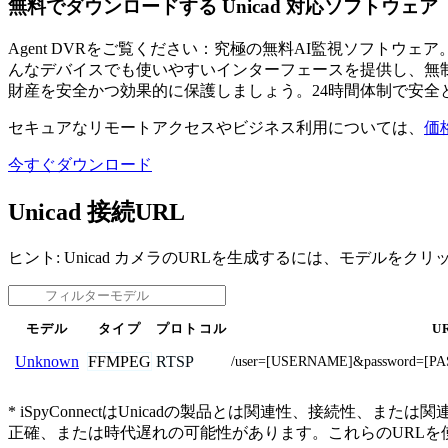
無料でダウンロードする Unicad 対応ソフトウェア
Agent DVRをご覧ください：究極の無料AI監視ソフト
んなデバイスでも使いやすいインターフェースを提供し、無制
財産を安全かつ効果的に保護しましょう。24時間体制で安全
セキュアなリモートアクセスやビジネス利用については、
価
今すぐダウンロード
Unicad 接続URL
ヒント: Unicad カメラのURLを生成するには、モデルをク
モデル
タイプ
プロトコル
U
FFMPEG
RTSP
Unknown
/user=[USERNAME]&password=[PA
* iSpyConnectはUnicadの製品とは関連性、接
正確、または時代遅れの可能性があります。これらのURL