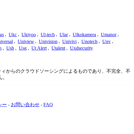
us
,
Ukc
,
Ukiyoo
,
Ul-tech
,
Ular
,
Ulkokamera
,
Umanor
,
iversal
,
Uniview
,
Univision
,
Univivi
,
Unotech
,
Unv
,
n
,
Usb
,
Usg
,
Ut Alert
,
Utalent
,
Uxdsecurity
ミュニティからのクラウドソーシングによるものであり、不完全、不
ん。
シー
-
お問い合わせ
-
FAQ