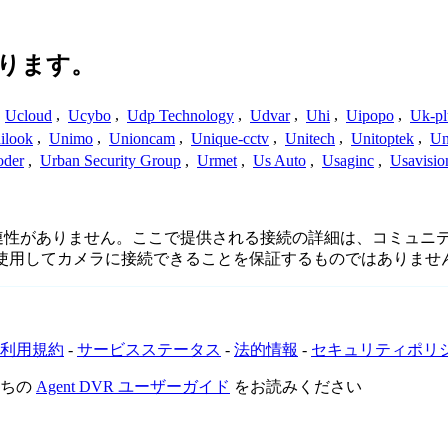
ります。
,
Ucloud
,
Ucybo
,
Udp Technology
,
Udvar
,
Uhi
,
Uipopo
,
Uk-pl
ilook
,
Unimo
,
Unioncam
,
Unique-cctv
,
Unitech
,
Unitoptek
,
Un
oder
,
Urban Security Group
,
Urmet
,
Us Auto
,
Usaginc
,
Usavisio
続性、または関連性がありません。ここで提供される接続の詳細は、コ
を使用してカメラに接続できることを保証するものではありませ
利用規約
-
サービスステータス
-
法的情報
-
セキュリティポリ
たちの
Agent DVR ユーザーガイド
をお読みください