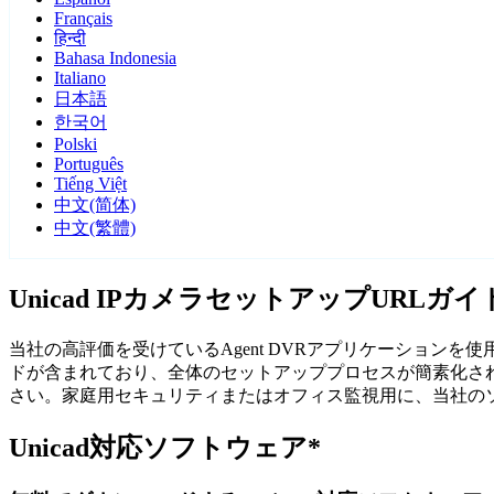
Français
हिन्दी
Bahasa Indonesia
Italiano
日本語
한국어
Polski
Português
Tiếng Việt
中文(简体)
中文(繁體)
Unicad IPカメラセットアップURLガイ
当社の高評価を受けているAgent DVRアプリケーションを使
ドが含まれており、全体のセットアッププロセスが簡素化され
さい。家庭用セキュリティまたはオフィス監視用に、当社のソ
Unicad対応ソフトウェア*