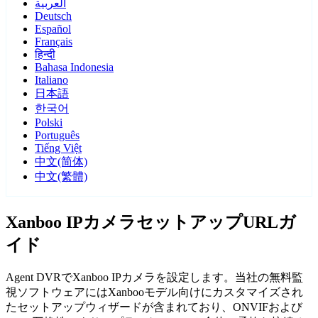
العربية
Deutsch
Español
Français
हिन्दी
Bahasa Indonesia
Italiano
日本語
한국어
Polski
Português
Tiếng Việt
中文(简体)
中文(繁體)
Xanboo IPカメラセットアップURLガ
イド
Agent DVRでXanboo IPカメラを設定します。当社の無料監
視ソフトウェアにはXanbooモデル向けにカスタマイズされ
たセットアップウィザードが含まれており、ONVIFおよび