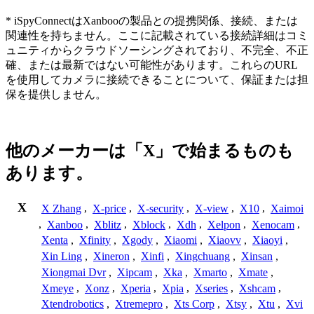
* iSpyConnectはXanbooの製品との提携関係、接続、または
関連性を持ちません。ここに記載されている接続詳細はコミ
ュニティからクラウドソーシングされており、不完全、不正
確、または最新ではない可能性があります。これらのURL
を使用してカメラに接続できることについて、保証または担
保を提供しません。
他のメーカーは「X」で始まるものも
あります。
X
X Zhang
,
X-price
,
X-security
,
X-view
,
X10
,
Xaimoi
,
Xanboo
,
Xblitz
,
Xblock
,
Xdh
,
Xelpon
,
Xenocam
,
Xenta
,
Xfinity
,
Xgody
,
Xiaomi
,
Xiaovv
,
Xiaoyi
,
Xin Ling
,
Xineron
,
Xinfi
,
Xingchuang
,
Xinsan
,
Xiongmai Dvr
,
Xipcam
,
Xka
,
Xmarto
,
Xmate
,
Xmeye
,
Xonz
,
Xperia
,
Xpia
,
Xseries
,
Xshcam
,
Xtendrobotics
,
Xtremepro
,
Xts Corp
,
Xtsy
,
Xtu
,
Xvi