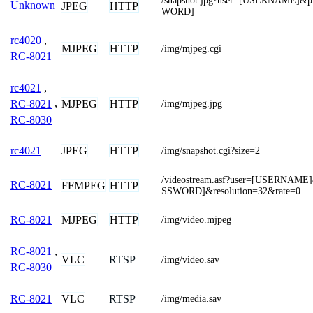
/snapshot.jpg?user=[USERNAME]&
Unknown
JPEG
HTTP
WORD]
rc4020
,
MJPEG
HTTP
/img/mjpeg.cgi
RC-8021
rc4021
,
MJPEG
HTTP
RC-8021
,
/img/mjpeg.jpg
RC-8030
JPEG
HTTP
rc4021
/img/snapshot.cgi?size=2
/videostream.asf?user=[USERNAM
RC-8021
FFMPEG
HTTP
SSWORD]&resolution=32&rate=0
MJPEG
HTTP
RC-8021
/img/video.mjpeg
RC-8021
,
VLC
RTSP
/img/video.sav
RC-8030
VLC
RTSP
RC-8021
/img/media.sav