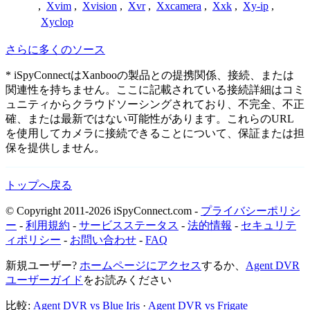
,
Xvim
,
Xvision
,
Xvr
,
Xxcamera
,
Xxk
,
Xy-ip
,
Xyclop
さらに多くのソース
* iSpyConnectはXanbooの製品との提携関係、接続、または
関連性を持ちません。ここに記載されている接続詳細はコミ
ュニティからクラウドソーシングされており、不完全、不正
確、または最新ではない可能性があります。これらのURL
を使用してカメラに接続できることについて、保証または担
保を提供しません。
トップへ戻る
© Copyright 2011-2026 iSpyConnect.com -
プライバシーポリシ
ー
-
利用規約
-
サービスステータス
-
法的情報
-
セキュリテ
ィポリシー
-
お問い合わせ
-
FAQ
新規ユーザー?
ホームページにアクセス
するか、
Agent DVR
ユーザーガイド
をお読みください
比較:
Agent DVR vs Blue Iris
·
Agent DVR vs Frigate