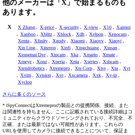
他のメーカーは「X」で始まるものも
あります。
X
X Zhang
,
X-price
,
X-security
,
X-view
,
X10
,
Xaimoi
,
Xanboo
,
Xblitz
,
Xblock
,
Xdh
,
Xelpon
,
Xenocam
,
Xenta
,
Xfinity
,
Xgody
,
Xiaomi
,
Xiaovv
,
Xiaoyi
,
Xin Ling
,
Xineron
,
Xinfi
,
Xingchuang
,
Xinsan
,
Xiongmai Dvr
,
Xipcam
,
Xka
,
Xmarto
,
Xmate
,
Xmeye
,
Xonz
,
Xperia
,
Xpia
,
Xseries
,
Xshcam
,
Xtendrobotics
,
Xtremepro
,
Xts Corp
,
Xtsy
,
Xtu
,
Xvi
,
Xvim
,
Xvision
,
Xvr
,
Xxcamera
,
Xxk
,
Xy-ip
,
Xyclop
さらに多くのソース
* iSpyConnectはXtremeproの製品との提携関係、接続、また
は関連性を持ちません。ここに記載されている接続詳細はコ
ミュニティからクラウドソーシングされており、不完全、不
正確、または最新ではない可能性があります。これらの
URLを使用してカメラに接続できることについて、保証ま