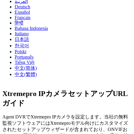
العربية
Deutsch
Español
Français
हिन्दी
Bahasa Indonesia
Italiano
日本語
한국어
Polski
Português
Tiếng Việt
中文(简体)
中文(繁體)
Xtremepro IPカメラセットアップURL
ガイド
Agent DVRでXtremepro IPカメラを設定します。当社の無料
監視ソフトウェアにはXtremeproモデル向けにカスタマイズ
されたセットアップウィザードが含まれており、ONVIFお