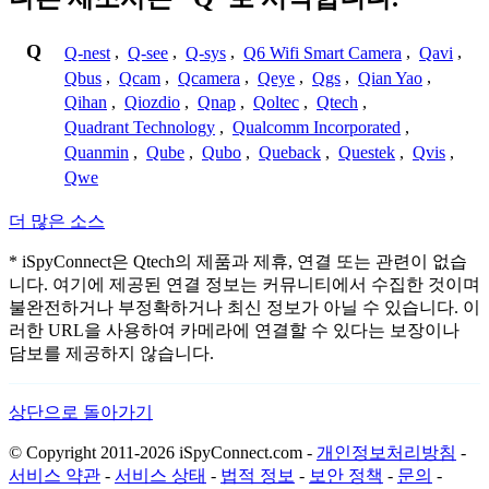
Q
Q-nest
,
Q-see
,
Q-sys
,
Q6 Wifi Smart Camera
,
Qavi
,
Qbus
,
Qcam
,
Qcamera
,
Qeye
,
Qgs
,
Qian Yao
,
Qihan
,
Qiozdio
,
Qnap
,
Qoltec
,
Qtech
,
Quadrant Technology
,
Qualcomm Incorporated
,
Quanmin
,
Qube
,
Qubo
,
Queback
,
Questek
,
Qvis
,
Qwe
더 많은 소스
* iSpyConnect은 Qtech의 제품과 제휴, 연결 또는 관련이 없습
니다. 여기에 제공된 연결 정보는 커뮤니티에서 수집한 것이며
불완전하거나 부정확하거나 최신 정보가 아닐 수 있습니다. 이
러한 URL을 사용하여 카메라에 연결할 수 있다는 보장이나
담보를 제공하지 않습니다.
상단으로 돌아가기
© Copyright 2011-2026 iSpyConnect.com -
개인정보처리방침
-
서비스 약관
-
서비스 상태
-
법적 정보
-
보안 정책
-
문의
-