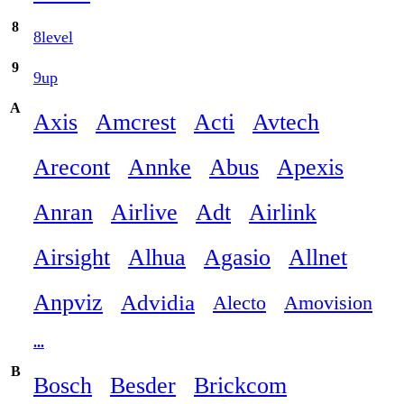
8
8level
9
9up
A
Axis
Amcrest
Acti
Avtech
Arecont
Annke
Abus
Apexis
Anran
Airlive
Adt
Airlink
Airsight
Alhua
Agasio
Allnet
Anpviz
Advidia
Alecto
Amovision
...
B
Bosch
Besder
Brickcom