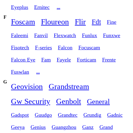
Eyeplus
Ernitec
...
F
Foscam
Floureon
Flir
Fdt
Fine
Faleemi
Fanvil
Flexwatch
Funlux
Funxwe
Fisotech
F-series
Falcon
Focuscam
Falcon Eye
Fam
Fayele
Forticam
Frente
Fuswlan
...
G
Geovision
Grandstream
Gw Security
Genbolt
General
Gadspot
Guudgo
Grandtec
Grundig
Gadnic
Geeya
Genius
Guangzhou
Ganz
Grand