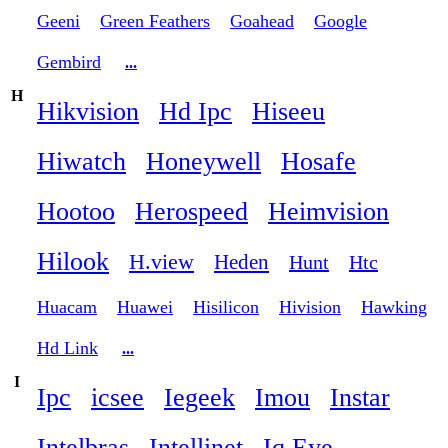
Geeni
Green Feathers
Goahead
Google
Gembird
...
H
Hikvision
Hd Ipc
Hiseeu
Hiwatch
Honeywell
Hosafe
Hootoo
Herospeed
Heimvision
Hilook
H.view
Heden
Hunt
Htc
Huacam
Huawei
Hisilicon
Hivision
Hawking
Hd Link
...
I
Ipc
icsee
Iegeek
Imou
Instar
Intelbras
Intellinet
Iq Eye