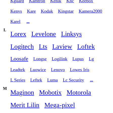
Kguard
Kamtron
Kenik
Knc
Keebox
Kenvs
Kare
Kodak
Kingstar
Kamera2000
Karel
...
L
Lorex
Levelone
Linksys
Logitech
Lts
Laview
Loftek
Loosafe
Longse
Logilink
Lupus
Lg
Leadtek
Luowice
Lenovo
Lowes Iris
L Series
Leftek
Luma
Lc Security
...
M
Maginon
Mobotix
Motorola
Merit Lilin
Mega-pixel