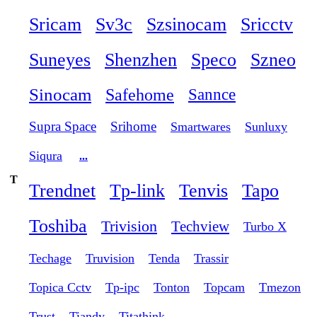
Sricam
Sv3c
Szsinocam
Sricctv
Suneyes
Shenzhen
Speco
Szneo
Sinocam
Safehome
Sannce
Supra Space
Srihome
Smartwares
Sunluxy
Siqura
...
T
Trendnet
Tp-link
Tenvis
Tapo
Toshiba
Trivision
Techview
Turbo X
Techage
Truvision
Tenda
Trassir
Topica Cctv
Tp-ipc
Tonton
Topcam
Tmezon
Trust
Tiandy
Titathink
...