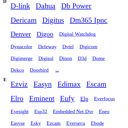
D
D-link
Dahua
Db Power
Dericam
Digitus
Dm365 Ipnc
Denver
Digoo
Digital Watchdog
Dynacolor
Defeway
Dvtel
Digicom
Digimerge
Digisol
Dinon
D3d
Dome
Dekco
Doorbird
...
E
Ezviz
Easyn
Edimax
Escam
Elro
Eminent
Eufy
Elp
Everfocus
Eyesight
Esp32
Embedded Net Dvr
Eneo
Easyse
Esky
Ezcam
Eversecu
Ebode