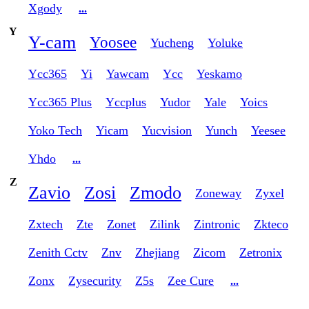
Xgody
...
Y
Y-cam
Yoosee
Yucheng
Yoluke
Ycc365
Yi
Yawcam
Ycc
Yeskamo
Ycc365 Plus
Yccplus
Yudor
Yale
Yoics
Yoko Tech
Yicam
Yucvision
Yunch
Yeesee
Yhdo
...
Z
Zavio
Zosi
Zmodo
Zoneway
Zyxel
Zxtech
Zte
Zonet
Zilink
Zintronic
Zkteco
Zenith Cctv
Znv
Zhejiang
Zicom
Zetronix
Zonx
Zysecurity
Z5s
Zee Cure
...