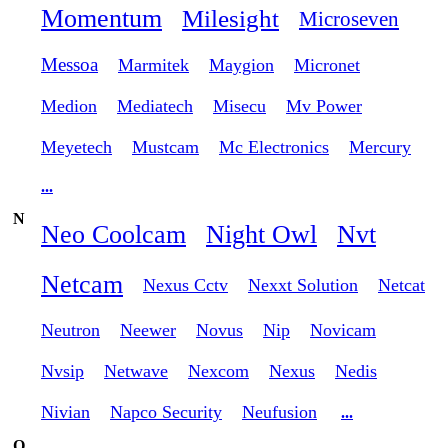
Momentum
Milesight
Microseven
Messoa
Marmitek
Maygion
Micronet
Medion
Mediatech
Misecu
Mv Power
Meyetech
Mustcam
Mc Electronics
Mercury
...
N
Neo Coolcam
Night Owl
Nvt
Netcam
Nexus Cctv
Nexxt Solution
Netcat
Neutron
Neewer
Novus
Nip
Novicam
Nvsip
Netwave
Nexcom
Nexus
Nedis
Nivian
Napco Security
Neufusion
...
O