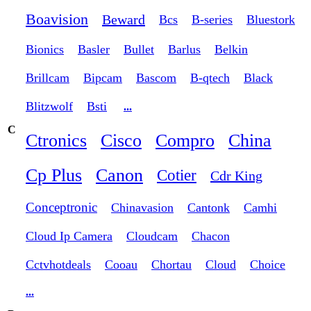
Boavision
Beward
Bcs
B-series
Bluestork
Bionics
Basler
Bullet
Barlus
Belkin
Brillcam
Bipcam
Bascom
B-qtech
Black
Blitzwolf
Bsti
...
C
Ctronics
Cisco
Compro
China
Cp Plus
Canon
Cotier
Cdr King
Conceptronic
Chinavasion
Cantonk
Camhi
Cloud Ip Camera
Cloudcam
Chacon
Cctvhotdeals
Cooau
Chortau
Cloud
Choice
...