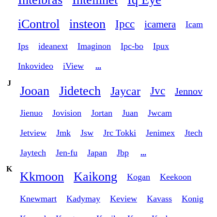
iControl
insteon
Ipcc
icamera
Icam
Ips
ideanext
Imaginon
Ipc-bo
Ipux
Inkovideo
iView
...
J
Jooan
Jidetech
Jaycar
Jvc
Jennov
Jienuo
Jovision
Jortan
Juan
Jwcam
Jetview
Jmk
Jsw
Jrc Tokki
Jenimex
Jtech
Jaytech
Jen-fu
Japan
Jbp
...
K
Kkmoon
Kaikong
Kogan
Keekoon
Knewmart
Kadymay
Keview
Kavass
Konig