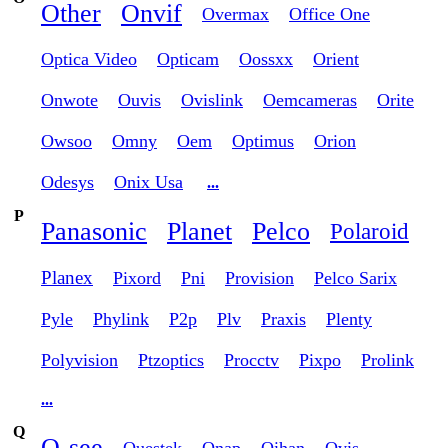
Other
Onvif
Overmax
Office One
Optica Video
Opticam
Oossxx
Orient
Onwote
Ouvis
Ovislink
Oemcameras
Orite
Owsoo
Omny
Oem
Optimus
Orion
Odesys
Onix Usa
...
P
Panasonic
Planet
Pelco
Polaroid
Planex
Pixord
Pni
Provision
Pelco Sarix
Pyle
Phylink
P2p
Plv
Praxis
Plenty
Polyvision
Ptzoptics
Procctv
Pixpo
Prolink
...
Q
Q-see
Questek
Qnap
Qihan
Qvis