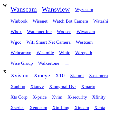
W
Wanscam
Wansview
Wyzecam
Winbook
Wisenet
Watch Bot Camera
Watashi
Wbox
Watchnet Inc
Wodsee
Wiwacam
Wgcc
Wifi Smart Net Camera
Westcam
Webcamxp
Westmile
Winic
Wirepath
Wise Group
Walkertone
...
X
Xvision
Xmeye
X10
Xiaomi
Xxcamera
Xanboo
Xiaovv
Xiongmai Dvr
Xmarto
Xts Corp
X-price
Xvim
X-security
Xfinity
Xseries
Xenocam
Xin Ling
Xipcam
Xenta