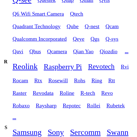
Q6 Wifi Smart Camera
Qtech
Quadrant Technology
Qube
Q-nest
Qcam
Qualcomm Incorporated
Qeye
Qgs
Q-sys
Qavi
Qbus
Qcamera
Qian Yao
Qiozdio
...
R
Reolink
Raspberry Pi
Revotech
Rvi
Rocam
Rtx
Rosewill
Rohs
Ring
Rtt
Raster
Revodata
Roline
R-tech
Revo
Robaxo
Raysharp
Repotec
Rollei
Rubetek
...
S
Samsung
Sony
Sercomm
Swann