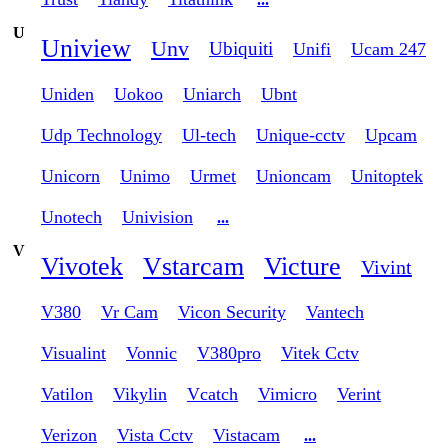
U
Uniview
Unv
Ubiquiti
Unifi
Ucam 247
Uniden
Uokoo
Uniarch
Ubnt
Udp Technology
Ul-tech
Unique-cctv
Upcam
Unicorn
Unimo
Urmet
Unioncam
Unitoptek
Unotech
Univision
...
V
Vivotek
Vstarcam
Victure
Vivint
V380
Vr Cam
Vicon Security
Vantech
Visualint
Vonnic
V380pro
Vitek Cctv
Vatilon
Vikylin
Vcatch
Vimicro
Verint
Verizon
Vista Cctv
Vistacam
...